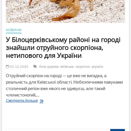
НОВИНИ
У Білоцерківському районі на городі
знайшли отруйного скорпіона,
нетипового для України
03.12.2025
біла церква
київська
скорпіон
україга
Отруйний скорпіон на городі — це вже не вигадка, а
реальність для Київської області. Небезпечними павуками
столичний регіон вже нікого не здивуєш, але такий
членистоногий,…
У
Смотреть больше
Білоцерківському
районі
на
городі
знайшли