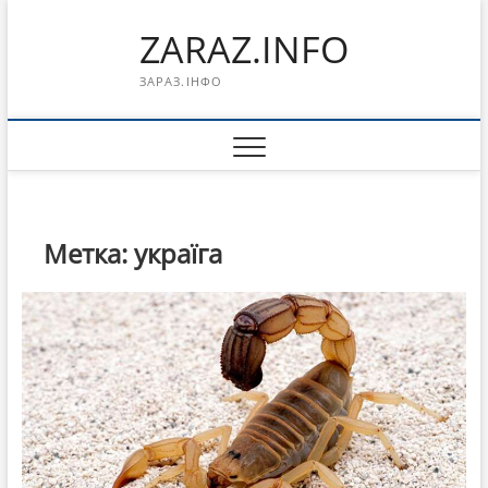
Перейти
ZARAZ.INFO
к
содержимому
ЗАРАЗ.ІНФО
Метка:
україга