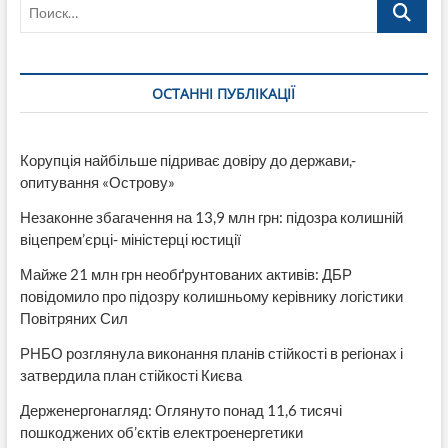
Поиск…
отруйного
скорпіона,
нетипового
для
України
ОСТАННІ ПУБЛІКАЦІЇ
Корупція найбільше підриває довіру до держави,-
опитування «Острову»
Незаконне збагачення на 13,9 млн грн: підозра колишній
віцепрем’єрці- міністерці юстиції
Майже 21 млн грн необґрунтованих активів: ДБР
повідомило про підозру колишньому керівнику логістики
Повітряних Сил
РНБО розглянула виконання планів стійкості в регіонах і
затвердила план стійкості Києва
Держенергонагляд: Оглянуто понад 11,6 тисячі
пошкоджених об’єктів електроенергетики