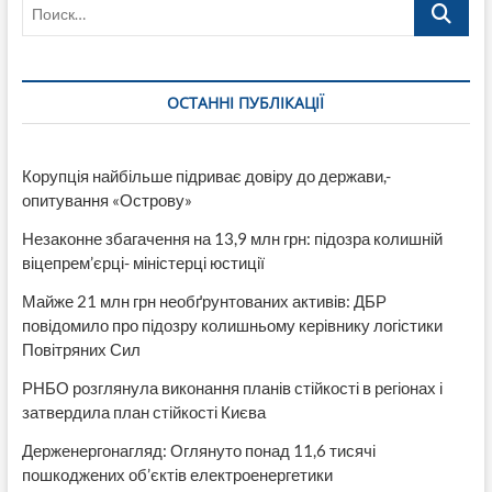
Поиск…
за
рішення
проголосували
292
депутати
ОСТАННІ ПУБЛІКАЦІЇ
Корупція найбільше підриває довіру до держави,-
опитування «Острову»
Незаконне збагачення на 13,9 млн грн: підозра колишній
віцепрем’єрці- міністерці юстиції
Майже 21 млн грн необґрунтованих активів: ДБР
повідомило про підозру колишньому керівнику логістики
Повітряних Сил
РНБО розглянула виконання планів стійкості в регіонах і
затвердила план стійкості Києва
Держенергонагляд: Оглянуто понад 11,6 тисячі
пошкоджених об’єктів електроенергетики