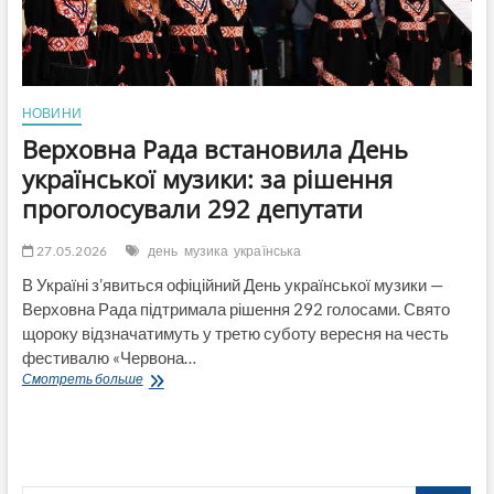
НОВИНИ
Верховна Рада встановила День
української музики: за рішення
проголосували 292 депутати
27.05.2026
день
музика
українська
В Україні з’явиться офіційний День української музики —
Верховна Рада підтримала рішення 292 голосами. Свято
щороку відзначатимуть у третю суботу вересня на честь
фестивалю «Червона…
Верховна
Смотреть больше
Рада
встановила
День
української
музики: