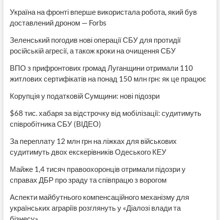
Україна на фронті вперше використала робота, який був
доставлений дроном — Forbs
Зеленський погодив нові операції СБУ для протидії
російській агресії, а також кроки на очищення СБУ
ВПО з прифронтових громад Луганщини отримали 110
житлових сертифікатів на понад 150 млн грн: як це працює
Корупція у податковій Сумщини: нові підозри
$68 тис. хабаря за відстрочку від мобілізації: судитимуть
співробітника СБУ (ВІДЕО)
За переплату 12 млн грн на ліжках для військових
судитимуть двох екскерівників Одеського КЕУ
Майже 1,4 тисяч правоохоронців отримали підозри у
справах ДБР про зраду та співпрацю з ворогом
Аспекти майбутнього компенсаційного механізму для
українських аграріїв розглянуть у «Діалозі влади та
бізнесу»