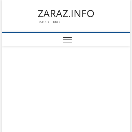
Перейти
ZARAZ.INFO
к
содержимому
ЗАРАЗ.ІНФО