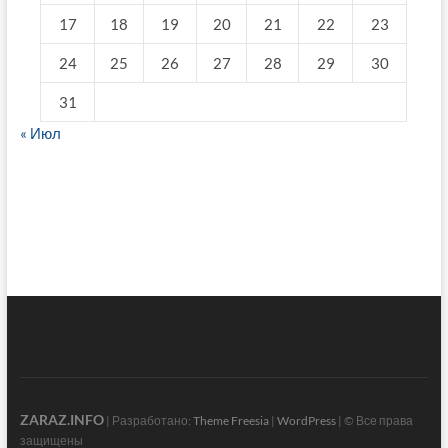
17
18
19
20
21
22
23
24
25
26
27
28
29
30
31
« Июл
fake breitling
ZARAZ.INFO
| Разработано:
Theme Freesia
|
WordPress
| © Все права
защищены