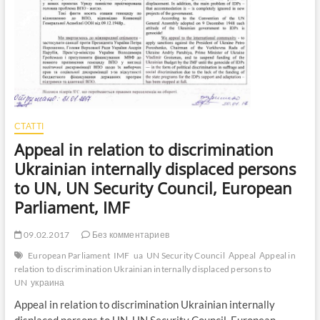
СТАТТІ
Аppeal in relation to discrimination
Ukrainian internally displaced persons
to UN, UN Security Council, European
Parliament, IMF
09.02.2017
Без комментариев
European Parliament
IMF
ua
UN Security Council
Аppeal
Аppeal in
relation to discrimination Ukrainian internally displaced persons to
UN
украина
Аppeal in relation to discrimination Ukrainian internally