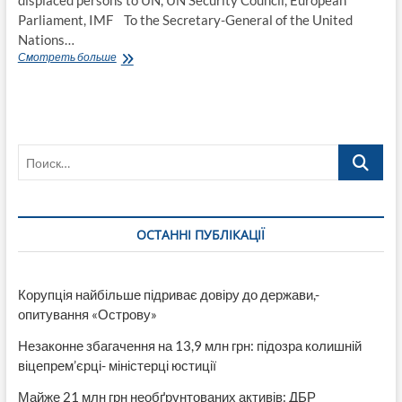
displaced persons to UN, UN Security Council, European
Parliament, IMF To the Secretary-General of the United
Nations…
Аppeal
Смотреть больше
in
relation
to
discrimination
Ukrainian
Поиск…
internally
displaced
persons
to
UN,
ОСТАННІ ПУБЛІКАЦІЇ
UN
Security
Council,
European
Корупція найбільше підриває довіру до держави,-
Parliament,
опитування «Острову»
IMF
Незаконне збагачення на 13,9 млн грн: підозра колишній
віцепрем’єрці- міністерці юстиції
Майже 21 млн грн необґрунтованих активів: ДБР