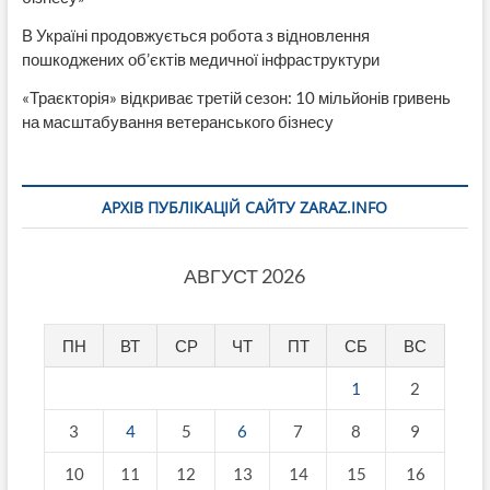
В Україні продовжується робота з відновлення
пошкоджених об’єктів медичної інфраструктури
«Траєкторія» відкриває третій сезон: 10 мільйонів гривень
на масштабування ветеранського бізнесу
АРХІВ ПУБЛІКАЦІЙ САЙТУ ZARAZ.INFO
АВГУСТ 2026
ПН
ВТ
СР
ЧТ
ПТ
СБ
ВС
1
2
3
4
5
6
7
8
9
10
11
12
13
14
15
16