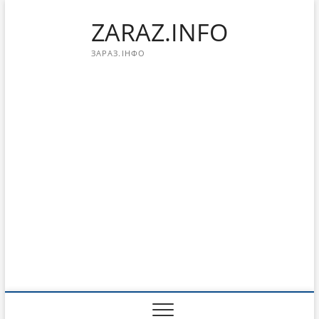
Перейти
ZARAZ.INFO
к
содержимому
ЗАРАЗ.ІНФО