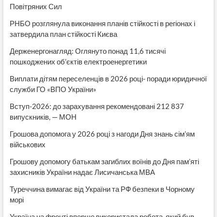
Повітряних Сил
РНБО розглянула виконання планів стійкості в регіонах і
затвердила план стійкості Києва
Держенергонагляд: Оглянуто понад 11,6 тисячі
пошкоджених об’єктів електроенергетики
Виплати дітям переселенців в 2026 році- поради юридичної
служби ГО «ВПО України»
Вступ-2026: до зарахування рекомендовані 212 837
випускників, — МОН
Грошова допомога у 2026 році з нагоди Дня знань сім’ям
військових
Грошову допомогу батькам загиблих воїнів до Дня пам’яті
захисників України надає Лисичанська МВА
Туреччина вимагає від України та РФ безпеки в Чорному
морі
Україна на фронті вперше використала робота, який був