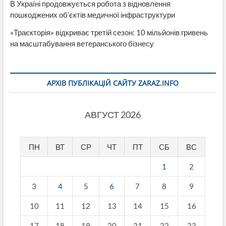
В Україні продовжується робота з відновлення
пошкоджених об’єктів медичної інфраструктури
«Траєкторія» відкриває третій сезон: 10 мільйонів гривень
на масштабування ветеранського бізнесу
АРХІВ ПУБЛІКАЦІЙ САЙТУ ZARAZ.INFO
АВГУСТ 2026
ПН
ВТ
СР
ЧТ
ПТ
СБ
ВС
1
2
3
4
5
6
7
8
9
10
11
12
13
14
15
16
17
18
19
20
21
22
23