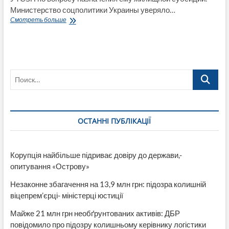
Министерство соцполитики Украины уверяло…
На
Смотреть больше
Луганщине
некоторые
УТСЗН
требуют
с
Поиск…
граждан
лишнее
для
получения
субсидий
ОСТАННІ ПУБЛІКАЦІЇ
Корупція найбільше підриває довіру до держави,-
опитування «Острову»
Незаконне збагачення на 13,9 млн грн: підозра колишній
віцепрем’єрці- міністерці юстиції
Майже 21 млн грн необґрунтованих активів: ДБР
повідомило про підозру колишньому керівнику логістики