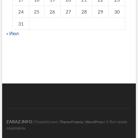
24
25
26
27
28
29
30
31
« Июл
fake breitling
ZARAZ.INFO
| Разработано:
Theme Freesia
|
WordPress
| © Все права
защищены