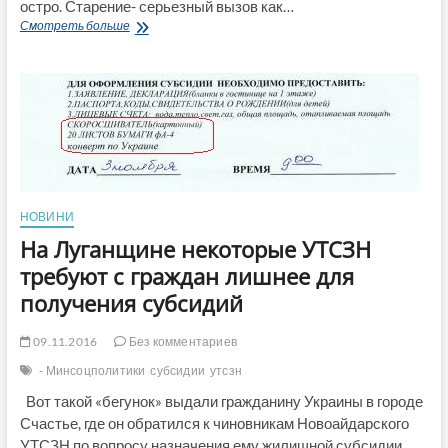
остро. Старение- серьезный вызов как…
Возраст
Смотреть больше
Счастья
НОВИНИ
На Луганщине некоторые УТСЗН
требуют с граждан лишнее для
получения субсидий
09.11.2016
Без комментариев
- Минсоцполитики
субсидии
утсзн
Вот такой «бегунок» выдали гражданину Украины в городе
Счастье, где он обратился к чиновникам Новоайдарского
УТСЗН по вопросу назначения ему жилищной субсидии.