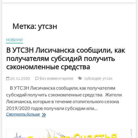
Метка:
утсзн
НОВИНИ
В УТСЗН Лисичанска сообщили, как
получателям субсидий получить
сэкономленные средства
20.11.2020
Без комментариев
субсидия
утсзн
В УТСЗН Лисичанска сообщили, как получателям
субсидий получить сэкономленные средства Жители
Лисичанска, которые в течение отопительного сезона
2019/2020 годов получали субсидии или…
В
Смотреть больше
УТСЗН
Лисичанска
сообщили,
как