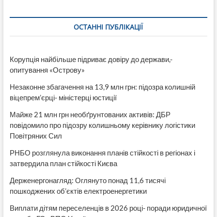
Луганських
адміністрацій
без
ОСТАННІ ПУБЛІКАЦІЇ
територій
відповідальності
і
мільярдні
Корупція найбільше підриває довіру до держави,-
витрати
опитування «Острову»
на
їх
Незаконне збагачення на 13,9 млн грн: підозра колишній
утримання
віцепрем’єрці- міністерці юстиції
Майже 21 млн грн необґрунтованих активів: ДБР
повідомило про підозру колишньому керівнику логістики
Повітряних Сил
РНБО розглянула виконання планів стійкості в регіонах і
затвердила план стійкості Києва
Держенергонагляд: Оглянуто понад 11,6 тисячі
пошкоджених об’єктів електроенергетики
Виплати дітям переселенців в 2026 році- поради юридичної