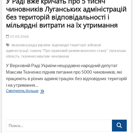
У Раді вже кричать про 5 тисяч
чиновників Луганських адміністрацій
без територій відповідальності і
мільярдні витрати на їх утримання
15.03.2026
верховна рада україни
відповідні території
війскові
адміністрації
закону “Про правовий режим воєнного стану”
луганська
область
ткаченко максим
чиновники
У Верховній Раді України нещодавно народний депутат
Максим Ткаченко підняв питання про 5000 чиновників, які
працюють в різних адміністраціях без відповідних територій
і на утримання…
У
Смотреть больше
Раді
вже
кричать
про
5
Поиск…
тисяч
чиновників