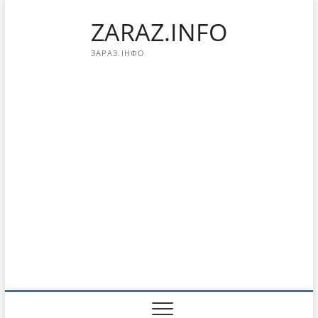
Перейти
ZARAZ.INFO
к
содержимому
ЗАРАЗ.ІНФО