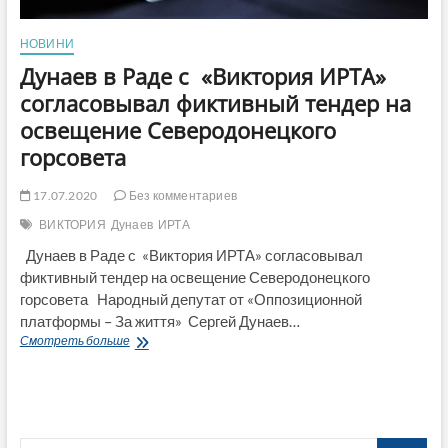
НОВИНИ
Дунаев в Раде с «Виктория ИРТА»
согласовывал фиктивный тендер на
освещение Северодонецкого
горсовета
17.07.2020
Без комментариев
ВИКТОРИЯ
Дунаев
ИРТА
Дунаев в Раде с «Виктория ИРТА» согласовывал
фиктивный тендер на освещение Северодонецкого
горсовета Народный депутат от «Оппозиционной
платформы – За життя» Сергей Дунаев…
Дунаев
Смотреть больше
в
Раде
с
«Виктория
ИРТА»
Поиск…
согласовывал