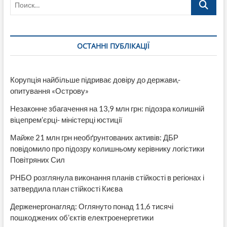
фиктивный
тендер
на
освещение
ОСТАННІ ПУБЛІКАЦІЇ
Северодонецкого
горсовета
Корупція найбільше підриває довіру до держави,-
опитування «Острову»
Незаконне збагачення на 13,9 млн грн: підозра колишній
віцепрем’єрці- міністерці юстиції
Майже 21 млн грн необґрунтованих активів: ДБР
повідомило про підозру колишньому керівнику логістики
Повітряних Сил
РНБО розглянула виконання планів стійкості в регіонах і
затвердила план стійкості Києва
Держенергонагляд: Оглянуто понад 11,6 тисячі
пошкоджених об’єктів електроенергетики