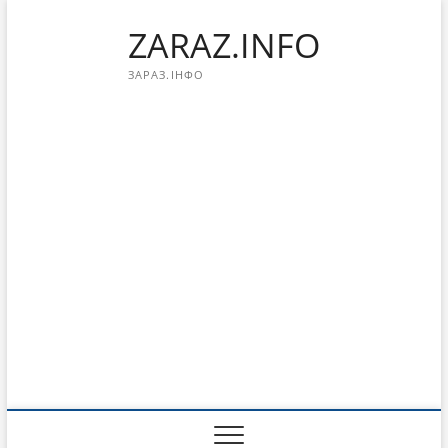
Перейти
ZARAZ.INFO
к
содержимому
ЗАРАЗ.ІНФО