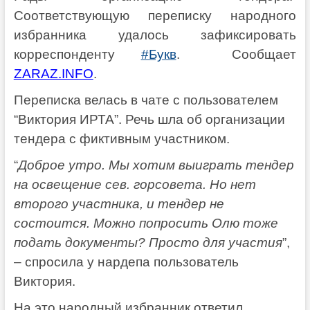
Соответствующую переписку народного
избранника удалось зафиксировать
корреспонденту
#Букв
. Сообщает
ZARAZ.INFO
.
Переписка велась в чате с пользователем
“Виктория ИРТА”. Речь шла об организации
тендера с фиктивным участником.
“
Доброе утро. Мы хотим выиграть тендер
на освещение сев. горсовета. Но нет
второго участника, и тендер не
состоится. Можно попросить Олю тоже
подать документы? Просто для участия
”,
– спросила у нардепа пользователь
Виктория.
На это народный избранник ответил