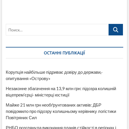
Поиск…
ОСТАННІ ПУБЛІКАЦІЇ
Корупція найбільше підриває довіру до держави,-
опитування «Острову»
Незаконне збагачення на 13,9 млн грн: підозра колишній
віцепрем’єрці- міністерці юстиції
Майже 21 млн грн необґрунтованих активів: ДБР
повідомило про підозру колишньому керівнику логістики
Повітряних Сил
РНБО розглянула виконання планів стійкості в регіонах і