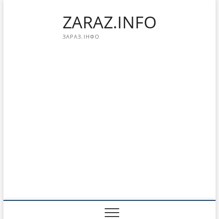
Перейти
ZARAZ.INFO
к
содержимому
ЗАРАЗ.ІНФО