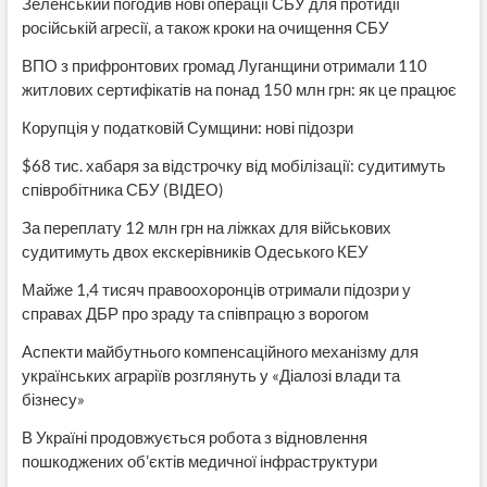
Зеленський погодив нові операції СБУ для протидії
російській агресії, а також кроки на очищення СБУ
ВПО з прифронтових громад Луганщини отримали 110
житлових сертифікатів на понад 150 млн грн: як це працює
Корупція у податковій Сумщини: нові підозри
$68 тис. хабаря за відстрочку від мобілізації: судитимуть
співробітника СБУ (ВІДЕО)
За переплату 12 млн грн на ліжках для військових
судитимуть двох екскерівників Одеського КЕУ
Майже 1,4 тисяч правоохоронців отримали підозри у
справах ДБР про зраду та співпрацю з ворогом
Аспекти майбутнього компенсаційного механізму для
українських аграріїв розглянуть у «Діалозі влади та
бізнесу»
В Україні продовжується робота з відновлення
пошкоджених об’єктів медичної інфраструктури