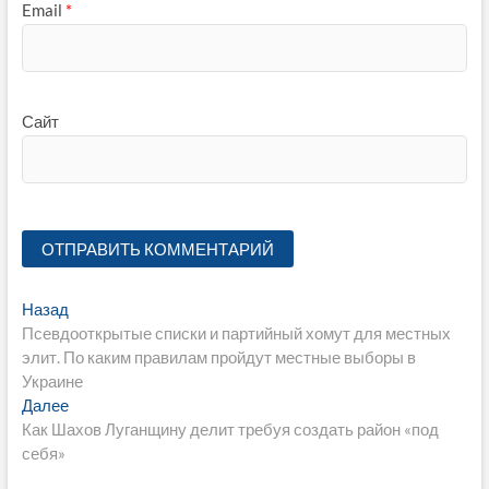
Email
*
Сайт
Навигация
Предыдущая
Назад
запись:
Псевдооткрытые списки и партийный хомут для местных
по
элит. По каким правилам пройдут местные выборы в
записям
Украине
Следующая
Далее
запись:
Как Шахов Луганщину делит требуя создать район «под
себя»