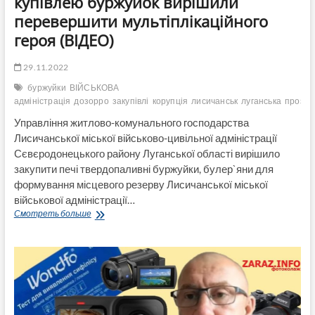
купівлею буржуйок вирішили
перевершити мультіплікаційного
героя (ВІДЕО)
29.11.2022
буржуйки
ВІЙСЬКОВА
адміністрація
дозорро
закупівлі
корупція
лисичанськ
луганська
прозор
Управління житлово-комунального господарства
Лисичанської міської військово-цивільної адміністрації
Сєвєродонецького району Луганської області вирішило
закупити печі твердопаливні буржуйки, булер`яни для
формування місцевого резерву Лисичанської міської
військової адміністрації…
Як
Смотреть больше
чиновники
Лисичанської
ВА
купівлею
буржуйок
вирішили
перевершити
мультіплікаційного