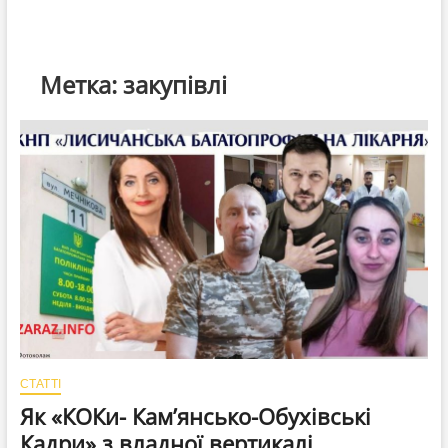
Метка:
закупівлі
СТАТТІ
Як «КОКи- Кам’янсько-Обухівські
Кадри» з владної вертикалі