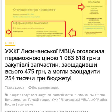
Зеленського
знищують
медично-
кадровий
потенціал
Луганщини
СТАТТІ
УЖКГ Лисичанської МВЦА оголосила
переможною ціною 1 083 618 грн з
закупівлі запчастин, заощадивши
всього 475 грн, а могли заощадити
254 тисячи грн бюджету!
30.11.2023
Без комментариев
бюджет
голуб олег
закупівлі
запасні частини
лисичанськ
Олени
Володимирівни Грицай
тендер
УЖКГ Лисичанської МВЦА
ФОП Чайка
Богдан Васильович