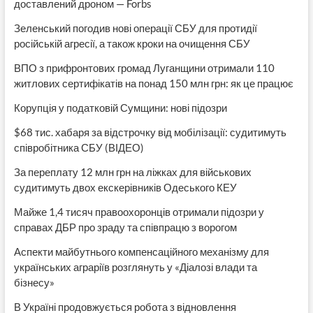
доставлений дроном — Forbs
Зеленський погодив нові операції СБУ для протидії
російській агресії, а також кроки на очищення СБУ
ВПО з прифронтових громад Луганщини отримали 110
житлових сертифікатів на понад 150 млн грн: як це працює
Корупція у податковій Сумщини: нові підозри
$68 тис. хабаря за відстрочку від мобілізації: судитимуть
співробітника СБУ (ВІДЕО)
За переплату 12 млн грн на ліжках для військових
судитимуть двох екскерівників Одеського КЕУ
Майже 1,4 тисяч правоохоронців отримали підозри у
справах ДБР про зраду та співпрацю з ворогом
Аспекти майбутнього компенсаційного механізму для
українських аграріїв розглянуть у «Діалозі влади та
бізнесу»
В Україні продовжується робота з відновлення