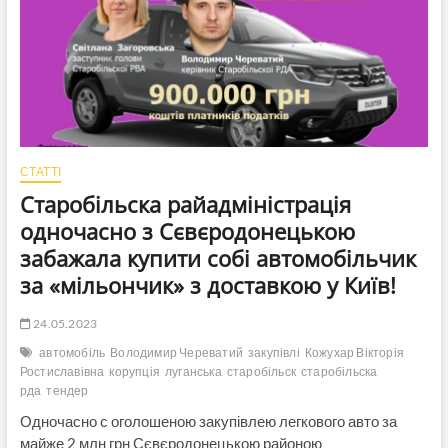
закупили
генератори
і
газові
балони
в
3-
8
разів
вище
СТАТТІ
ринкових
Старобільска райадміністрація
цін
одночасно з Сєвєродонецькою
забажала купити собі автомобільчик
за «мільончик» з доставкою у Київ!
24.05.2023
автомобіль
Володимир Череватий
закупівлі
Кожухар Вікторія
Ростиславівна
корупція
луганська
старобільск
старобільска
рда
тендер
Одночасно с оголошеною закупівлею легкового авто за
майже 2 млн грн Сєвєродонецькою районою