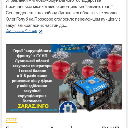
Управління житлово-комунального господарства
Лисичанської міської військово-цивільної адміністрації
Сєвєродонецького району Луганської області, яке очолює
Олег Голуб на Прозорро оголосило переможцем аукціону з
закупівлі «запасних частин до…
УЖКГ
Смотреть больше
Лисичанської
МВЦА
оголосила
переможною
ціною
1
083
618
грн
з
закупівлі
запчастин,
заощадивши
всього
475
грн,
а
СТАТТІ
могли