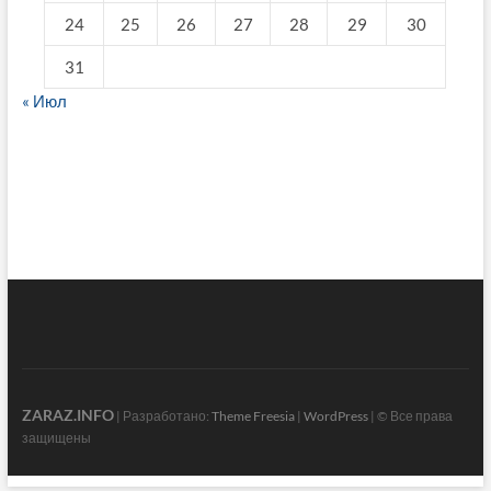
24
25
26
27
28
29
30
31
« Июл
fake breitling
ZARAZ.INFO
| Разработано:
Theme Freesia
|
WordPress
| © Все права
защищены