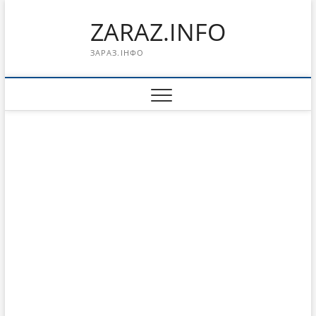
Перейти
ZARAZ.INFO
к
содержимому
ЗАРАЗ.ІНФО