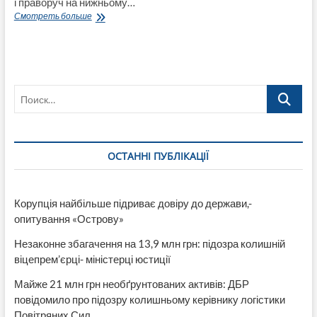
і праворуч на нижньому…
Відділ
Смотреть больше
освіти
Лисичанської
міськради
закупив
сухе
Поиск…
молоко
в
2-
3
рази
ОСТАННІ ПУБЛІКАЦІЇ
дорожче
від
решти
України
Корупція найбільше підриває довіру до держави,-
опитування «Острову»
Незаконне збагачення на 13,9 млн грн: підозра колишній
віцепрем’єрці- міністерці юстиції
Майже 21 млн грн необґрунтованих активів: ДБР
повідомило про підозру колишньому керівнику логістики
Повітряних Сил