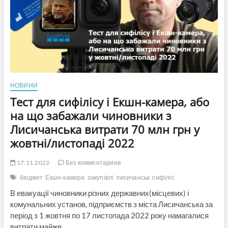
героя
(ВІДЕО)
НОВИНИ
Тест для сифілісу і Екшн-камера, або
на що забажали чиновники з
Лисичанська витрати 70 млн грн у
жовтні/листопаді 2022
17.11.2022
Без комментариев
бюджет
Екшн-камера
закупівлі
лисичанськ
сифіліс
В евакуації чиновники різних державних(місцевих) і
комунальних установ, підприємств з міста Лисичанська за
період з 1 жовтня по 17 листопада 2022 року намагалися
витрати майже…