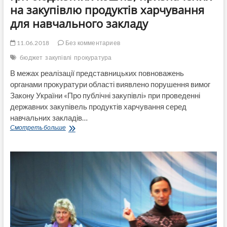
на закупівлю продуктів харчування
для навчального закладу
11.06.2018
Без комментариев
бюджет
закупівлі
прокуратура
В межах реалізації представницьких повноважень
органами прокуратури області виявлено порушення вимог
Закону України «Про публічні закупівлі» при проведенні
державних закупівель продуктів харчування серед
навчальних закладів…
На
Смотреть больше
Луганщині
попереджено
незаконне
витрачання
понад
1
млн
грн
бюджетних
коштів,