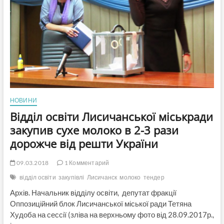
призначених
на
закупівлю
продуктів
харчування
для
навчального
закладу
НОВИНИ
Відділ освіти Лисичанської міськради
закупив сухе молоко в 2-3 рази
дорожче від решти України
09.03.2018
1 Комментарий
відділ освіти
закупівлі
Лисичанск
молоко
тендер
Архів. Начальник відділу освіти, депутат фракції
Оппозиційний блок Лисичанської міської ради Тетяна
Худоба на сессії (зліва на верхньому фото від 28.09.2017р.,