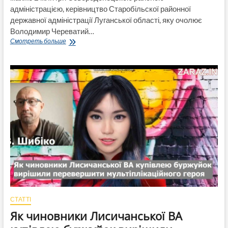
адміністрацією, керівництво Старобільскої районної
державної адміністрації Луганської області, яку очолює
Володимир Череватий…
Старобільска
Смотреть больше
райадміністрація
одночасно
з
Сєвєродонецькою
забажала
купити
собі
автомобільчик
за
«мільончик»
з
доставкою
у
Київ!
СТАТТІ
Як чиновники Лисичанської ВА