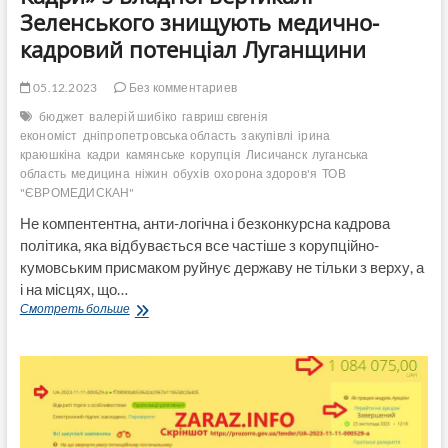
Зеленського знищують медично-
кадровий потенціал Луганщини
05.12.2023
Без комментариев
бюджет
валерій шибіко
гавриш євгенія
економіст
дніпропетровська область
закупівлі
ірина
краюшкіна
кадри
камянське
корупція
Лисичанск
луганська
область
медицина
ніжин
обухів
охорона здоров'я
ТОВ
"ЄВРОМЕДИСКАН"
Не компентентна, анти-логічна і безконкурсна кадрова
політика, яка відбувається все частіше з корупційно-
кумовським присмаком руйнує державу не тільки з верху, а
і на місцях, що…
Як
Смотреть больше
«КОКи-
Кам’янсько-
Обухівські
Кадри»
з
владної
вертикалі