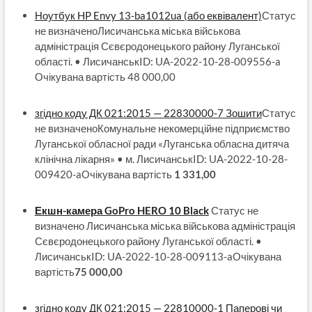
Ноутбук HP Envy 13-ba1012ua (або еквівалент)
Статус
не визначеноЛисичанська міська військова
адміністрація Сєвєродонецького району Луганської
області. • ЛисичанськID: UA-2022-10-28-009556-a
Очікувана вартість 48 000,00
згідно коду ДК 021:2015 — 22830000-7 Зошити
Статус
не визначеноКомунальне некомерційне підприємство
Луганської обласної ради «Луганська обласна дитяча
клінічна лікарня» • м. ЛисичанськID: UA-2022-10-28-
009420-aОчікувана вартість
1 331,00
Екшн-камера GoPro HERO 10 Black
Статус не
визначено Лисичанська міська військова адміністрація
Сєвєродонецького району Луганської області. •
ЛисичанськID: UA-2022-10-28-009113-aОчікувана
вартість
75 000,00
згідно коду ДК 021:2015 — 22810000-1 Паперові чи