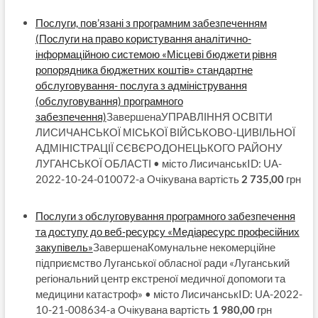
Послуги, пов’язані з програмним забезпеченням
(Послуги на право користування аналітично-
інформаційною системою «Місцеві бюджети рівня
ропорядника бюджетних коштів» стандартне
обслуговування- послуга з адміністрування
(обслуговування) програмного
забезпечення)
ЗавершенаУПРАВЛІННЯ ОСВІТИ
ЛИСИЧАНСЬКОЇ МІСЬКОЇ ВІЙСЬКОВО-ЦИВІЛЬНОЇ
АДМІНІСТРАЦІЇ СЄВЄРОДОНЕЦЬКОГО РАЙОНУ
ЛУГАНСЬКОЇ ОБЛАСТІ • місто ЛисичанськID: UA-
2022-10-24-010072-a Очікувана вартість
2 735,00
грн
Послуги з обслуговування програмного забезпечення
та доступу до веб-ресурсу «Медіаресурс професійних
закупівель»
ЗавершенаКомунальне некомерційне
підприємство Луганської обласної ради «Луганський
регіональний центр екстреної медичної допомоги та
медицини катастроф» • місто ЛисичанськID: UA-2022-
10-21-008634-a Очікувана вартість
1 980,00
грн