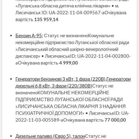
«Луганська обласна дитяча клінічна лікарня» • м.
Лисичанськ ID: UA-2022-11-04-009567-aОчікувана
вартість
135 959,14
Бензин А-95;
Статус не визначеноКомунальне
некомерційне підприємство Луганської обласної ради
«Лисичанський обласний шкірно-венерологічний
диспансер» • ЛисичанськID: UA-2022-11-04-002800-
aОчікувана вартість
4 999,00
Генератори бензинові 3 кВт, 1 фаза (220В),Генератори
дизельні 6,8 кВт, 3 фази (220/380В)
Статус не
визначеноКОМУНАЛЬНЕ НЕКОМЕРЦІЙНЕ
ПІДПРИЄМСТВО ЛУГАНСЬКОЇ ОБЛАСНОЇ РАДИ
«ЛИСИЧАНСЬКА ОБЛАСНА ЛІКАРНЯ З НАДАННЯ
ПСИХІАТРИЧНОЇ ДОПОМОГИ» • ЛисичанськID: UA-
2022-11-03-005589-aОчікувана вартість
77 000,00
Дизельне паливо (Євро 5), талон
Статус не