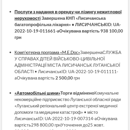
Послуги з надання в оренду чи лізингу нежитлової
нерухомості
Завершена КНП «Лисичанська
багатопрофільна лікарня» • ЛИСИЧАНСЬКID: UA-
2022-10-19-011661-aОчікувана вартість 938 100,00
грн
Комп’ютерна програма «M.E.Doc»
ЗавершенаСЛУЖБА
У СПРАВАХ ДІТЕЙ ВІЙСЬКОВО-ЦИВІЛЬНОЇ
АДМІНІСТРАЦІЇ МІСТА ЛИСИЧАНСЬК ЛУГАНСЬКОЇ
ОБЛАСТІ • ЛисичанськID: UA-2022-10-19-011111-
aОчікувана вартість
2 500,00
грн
«Автомобільні шини»
Торги відмінено
Комунальне
некомерційне підприємство Луганської обласної ради
«Луганський регіональний центр екстреної медичної
допомоги та медицини катастроф» • місто
ЛисичанськID: UA-2022-10-19-007314-aОчікувана
вартість298 800,00 грнУточнення до25 жовт.