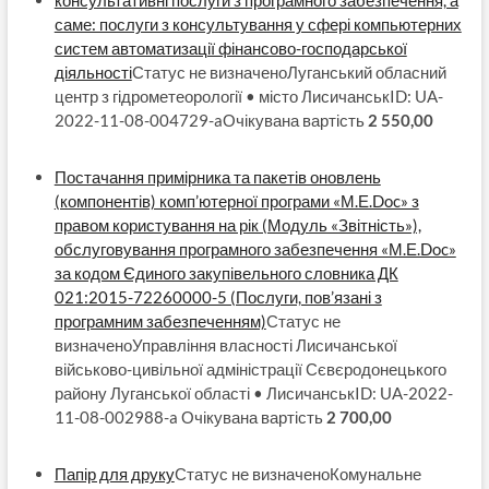
консультативні послуги з програмного забезпечення, а
саме: послуги з консультування у сфері компьютерних
систем автоматизації фінансово-господарської
діяльності
Статус не визначеноЛуганський обласний
центр з гідрометеорології • місто ЛисичанськID: UA-
2022-11-08-004729-aОчікувана вартість
2 550,00
Постачання примірника та пакетів оновлень
(компонентів) комп’ютерної програми «М.Е.Doc» з
правом користування на рік (Модуль «Звітність»),
обслуговування програмного забезпечення «М.Е.Doc»
за кодом Єдиного закупівельного словника ДК
021:2015-72260000-5 (Послуги, пов’язані з
програмним забезпеченням)
Статус не
визначеноУправління власності Лисичанської
військово-цивільної адміністрації Сєвєродонецького
району Луганської області • ЛисичанськID: UA-2022-
11-08-002988-a Очікувана вартість
2 700,00
Папір для друку
Статус не визначеноКомунальне