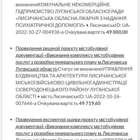
визначеноКОМУНАЛЬНЕ НЕКОМЕРЦІЙНЕ
ПІДПРИЄМСТВО ЛУГАНСЬКОЇ ОБЛАСНОЇ РАДИ
«ЛИСИЧАНСЬКА ОБЛАСНА ЛІКАРНЯ З НАДАННЯ
ПСИХІАТРИЧНОЇ ДОПОМОГИ» • ЛисичанськID: UA-
2022-10-27-004936-a Очікувана вартість
49 000,00
Проведення рецензії проєкту містобудівної
документації «Виконання комплексу містобудівних
послуг з розробки генерального плану м.Лисичанськ
Луганської області»
Статус не визначеноУПРАВЛІННЯ
БУДІВНИЦТВА ТА АРХІТЕКТУРИ ЛИСИЧАНСЬКОЇ
МІСЬКОЇ ВІЙСЬКОВО-ЦИВІЛЬНОЇ АДМІНІСТРАЦІЇ
СЄВЄРОДОНЕЦЬКОГО РАЙОНУ ЛУГАНСЬКОЇ
ОБЛАСТІ • місто ЛисичанськID: UA-2022-10-26-
007646-a Очікувана вартість
49 719,60
Проведення експертної оцінки проєкту містобудівної
документації «Виконання комплексу містобудівних
послуг з розробки генерального плану м. Лисичанськ