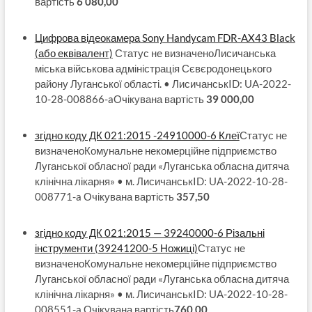
вартість
6 080,00
Цифрова відеокамера Sony Handycam FDR-AX43 Black
(або еквівалент)
Статус не визначеноЛисичанська
міська військова адміністрація Сєвєродонецького
району Луганської області. • ЛисичанськID: UA-2022-
10-28-008866-aОчікувана вартість
39 000,00
згідно коду ДК 021:2015 -24910000-6 Клеї
Статус не
визначеноКомунальне некомерційне підприємство
Луганської обласної ради «Луганська обласна дитяча
клінічна лікарня» • м. ЛисичанськID: UA-2022-10-28-
008771-a Очікувана вартість
357,50
згідно коду ДК 021:2015 — 39240000-6 Різальні
інструменти (39241200-5 Ножиці)
Статус не
визначеноКомунальне некомерційне підприємство
Луганської обласної ради «Луганська обласна дитяча
клінічна лікарня» • м. ЛисичанськID: UA-2022-10-28-
008551-a Очікувана вартість
760,00