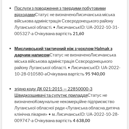
Послуги з поводження з твердими побутовими
відходами
Статус не визначеноЛисичанська міська
військова адміністрація Сєвєродонецького району
Луганської області. • ЛисичанськID: UA-2022-10-31-
005327-a Очікувана вартість
21,60
Мисливський тактичний ніж з чохлом Halmak з
дарчим написом
Статус не визначеноЛисичанська
міська військова адміністрація Сєвєродонецького
району Луганської області. • ЛисичанськID: UA-2022-
10-28-010580-aОчікувана вартість
95 940,00
згідно коду ДК 021:2015 — 22850000-3
Швидкозшивачі та супутнє приладдя
Статус не
визначеноКомунальне некомерційне підприємство
Луганської обласної ради «Луганська обласна дитяча
клінічна лікарня» • м. ЛисичанськID: UA-2022-10-28-
009747-a Очікувана вартість
4 638,00