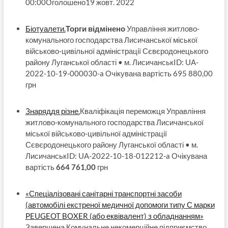
00:00Оголошено19 жовт. 2022
Біотуалети.
Торги відмінено
Управління житлово-
комунального господарства Лисичанської міської
військово-цивільної адміністрації Сєвєродонецького
району Луганської області • м. ЛисичанськID: UA-
2022-10-19-000030-a Очікувана вартість 695 880,00
грн
Знаряддя різне.
Кваліфікація переможця Управління
житлово-комунального господарства Лисичанської
міської військово-цивільної адміністрації
Сєвєродонецького району Луганської області • м.
ЛисичанськID: UA-2022-10-18-012212-a Очікувана
вартість
664 761,00
грн
«Спеціалізовані санітарні транспортні засоби
(автомобілі екстреної медичної допомоги типу С марки
PEUGEOT BOXER (або еквівалент) з обладнанням»
Завершена Комунальне некомерційне підприємство