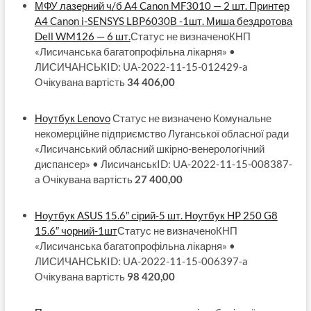
МФУ лазерний ч/б A4 Canon MF3010 — 2 шт. Принтер
А4 Canon i-SENSYS LBP6030B -1шт. Миша бездротова
Dell WM126 — 6 шт.
Статус не визначеноКНП
«Лисичанська багатопрофільна лікарня» •
ЛИСИЧАНСЬКID: UA-2022-11-15-012429-a
Очікувана вартість
34 406,00
Ноутбук Lenovo
Статус не визначено Комунальне
некомерційне підприємство Луганської обласної ради
«Лисичанський обласний шкірно-венерологічний
диспансер» • ЛисичанськID: UA-2022-11-15-008387-
a Очікувана вартість
27 400,00
Ноутбук ASUS 15.6″ сірий-5 шт. Ноутбук HP 250 G8
15.6″ чорний-1шт
Статус не визначеноКНП
«Лисичанська багатопрофільна лікарня» •
ЛИСИЧАНСЬКID: UA-2022-11-15-006397-a
Очікувана вартість
98 420,00