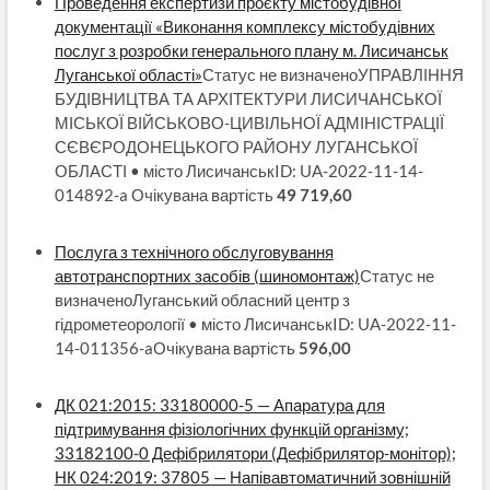
Проведення експертизи проєкту містобудівної
документації «Виконання комплексу містобудівних
послуг з розробки генерального плану м. Лисичанськ
Луганської області»
Статус не визначеноУПРАВЛІННЯ
БУДІВНИЦТВА ТА АРХІТЕКТУРИ ЛИСИЧАНСЬКОЇ
МІСЬКОЇ ВІЙСЬКОВО-ЦИВІЛЬНОЇ АДМІНІСТРАЦІЇ
СЄВЄРОДОНЕЦЬКОГО РАЙОНУ ЛУГАНСЬКОЇ
ОБЛАСТІ • місто ЛисичанськID: UA-2022-11-14-
014892-a Очікувана вартість
49 719,60
Послуга з технічного обслуговування
автотранспортних засобів (шиномонтаж)
Статус не
визначеноЛуганський обласний центр з
гідрометеорології • місто ЛисичанськID: UA-2022-11-
14-011356-aОчікувана вартість
596,00
ДК 021:2015: 33180000-5 — Апаратура для
підтримування фізіологічних функцій організму;
33182100-0 Дефібрилятори (Дефібрилятор-монітор);
НК 024:2019: 37805 — Напівавтоматичний зовнішній