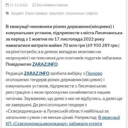
17.11.2022
Без комментариев
бюджет
Екшн-камера
закупівлі
лисичанськ
сифіліс
В евакуації чиновники різних державних(місцевих) і
комунальних установ, підприємств з міста Лисичанська
за період з 1 жовтня по 17 листопада 2022 року
намагалися витрати майже 70 млн грн (69 950 289 грн.
)
на різні потреби, а в деяких випадках можливо на
незрозумілі і не поясненні для платників податків забаганки.
Повідомляє
ZARAZ.INFO
Редакція
ZARAZ.INFO
зробила вибірку з
Прозоро
оголошених тендерів різних державних(місцевих) і
комунальних установ, підприємств з Лисичанською
реєстрацією з якою пропонуємо ознайомитися нашим
читачам. Зауважемо, що деякі з них не відбулись, а деякі ще
не завершені. До речі оголошені тендери з
«Сєвєродонецька» в Луганській області найбільші за
загальною сумою і не менше цікаві. Наприклад:
В евакуації
КП «Сєвєродонецькводоканал» забажало купити