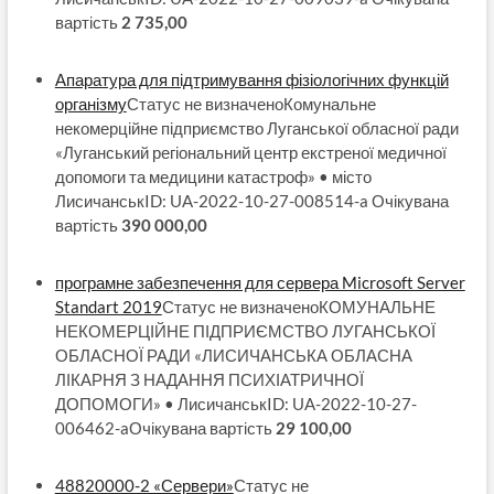
вартість
2 735,00
Апаратура для підтримування фізіологічних функцій
організму
Статус не визначеноКомунальне
некомерційне підприємство Луганської обласної ради
«Луганський регіональний центр екстреної медичної
допомоги та медицини катастроф» • місто
ЛисичанськID: UA-2022-10-27-008514-a Очікувана
вартість
390 000,00
програмне забезпечення для сервера Microsoft Server
Standart 2019
Статус не визначеноКОМУНАЛЬНЕ
НЕКОМЕРЦІЙНЕ ПІДПРИЄМСТВО ЛУГАНСЬКОЇ
ОБЛАСНОЇ РАДИ «ЛИСИЧАНСЬКА ОБЛАСНА
ЛІКАРНЯ З НАДАННЯ ПСИХІАТРИЧНОЇ
ДОПОМОГИ» • ЛисичанськID: UA-2022-10-27-
006462-aОчікувана вартість
29 100,00
48820000-2 «Сервери»
Статус не