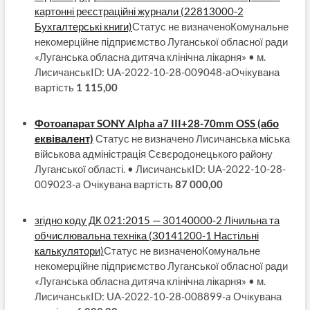
картонні реєстраційні журнали (22813000-2
Бухгалтерські книги)
Статус не визначеноКомунальне
некомерційне підприємство Луганської обласної ради
«Луганська обласна дитяча клінічна лікарня» • м.
ЛисичанськID: UA-2022-10-28-009048-aОчікувана
вартість
1 115,00
Фотоапарат SONY Alpha a7 III+28-70mm OSS (або
еквівалент)
Статус не визначено Лисичанська міська
військова адміністрація Сєвєродонецького району
Луганської області. • ЛисичанськID: UA-2022-10-28-
009023-a Очікувана вартість
87 000,00
згідно коду ДК 021:2015 — 30140000-2 Лічильна та
обчислювальна техніка (30141200-1 Настільні
калькулятори)
Статус не визначеноКомунальне
некомерційне підприємство Луганської обласної ради
«Луганська обласна дитяча клінічна лікарня» • м.
ЛисичанськID: UA-2022-10-28-008899-a Очікувана