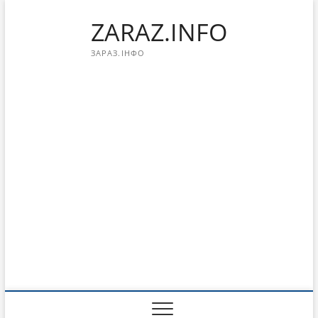
Перейти
ZARAZ.INFO
к
содержимому
ЗАРАЗ.ІНФО