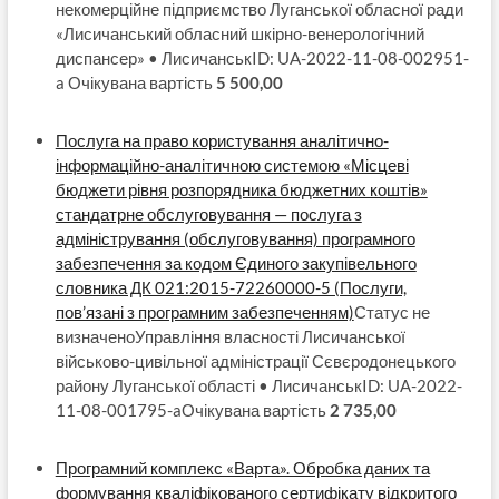
некомерційне підприємство Луганської обласної ради
«Лисичанський обласний шкірно-венерологічний
диспансер» • ЛисичанськID: UA-2022-11-08-002951-
a Очікувана вартість
5 500,00
Послуга на право користування аналітично-
інформаційно-аналітичною системою «Місцеві
бюджети рівня розпорядника бюджетних коштів»
стандатрне обслуговування — послуга з
адміністрування (обслуговування) програмного
забезпечення за кодом Єдиного закупівельного
словника ДК 021:2015-72260000-5 (Послуги,
пов’язані з програмним забезпеченням)
Статус не
визначеноУправління власності Лисичанської
військово-цивільної адміністрації Сєвєродонецького
району Луганської області • ЛисичанськID: UA-2022-
11-08-001795-aОчікувана вартість
2 735,00
Програмний комплекс «Варта». Обробка даних та
формування кваліфікованого сертифікату відкритого