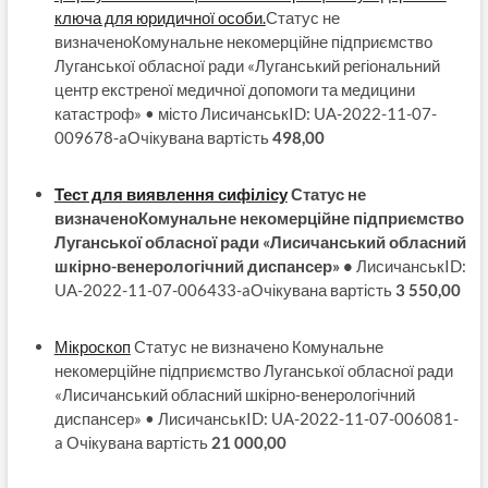
ключа для юридичної особи.
Статус не
визначеноКомунальне некомерційне підприємство
Луганської обласної ради «Луганський регіональний
центр екстреної медичної допомоги та медицини
катастроф» • місто ЛисичанськID: UA-2022-11-07-
009678-aОчікувана вартість
498,00
Тест для виявлення сифілісу
Статус не
визначеноКомунальне некомерційне підприємство
Луганської обласної ради «Лисичанський обласний
шкірно-венерологічний диспансер» •
ЛисичанськID:
UA-2022-11-07-006433-aОчікувана вартість
3 550,00
Мікроскоп
Статус не визначено Комунальне
некомерційне підприємство Луганської обласної ради
«Лисичанський обласний шкірно-венерологічний
диспансер» • ЛисичанськID: UA-2022-11-07-006081-
a Очікувана вартість
21 000,00