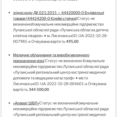
згідно коду ДК 021:2015 — 44420000-0 Будівельні
товари (44424200-0 Клейкі стрічки)
Статус не
визначеноКомунальне некомерційне підприємство
Луганської обласної ради «Луганська обласна дитяча
клінічна лікарня» • м. ЛисичанськID: UA-2022-10-28-
007985-a Очікувана вартість
495,00
Медичне обладнання та вироби медичного
призначення різні
Статус не визначено Комунальне
некомерційне підприємство Луганської обласної ради
«Луганський регіональний центр екстреної медичної
допомоги та медицини катастроф» • місто
ЛисичанськID: UA-2022-10-28-004601-a Очікувана
вартість
344 500,00
«Апарат ШВЛ»
Статус не визначеноКомунальне
некомерційне підприємство Луганської обласної ради
«Луганський регіональний центр екстреної медичної