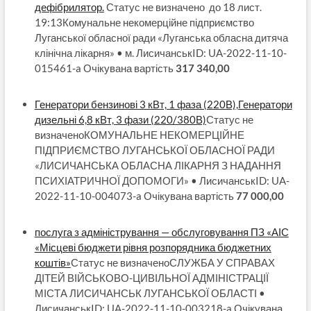
дефібрилятор.
Статус не визначено до 18 лист.
19:13Комунальне некомерційне підприємство
Луганської обласної ради «Луганська обласна дитяча
клінічна лікарня» • м. ЛисичанськID: UA-2022-11-10-
015461-a Очікувана вартість
317 340,00
Генератори бензинові 3 кВт, 1 фаза (220В),Генератори
дизельні 6,8 кВт, 3 фази (220/380В)
Статус не
визначеноКОМУНАЛЬНЕ НЕКОМЕРЦІЙНЕ
ПІДПРИЄМСТВО ЛУГАНСЬКОЇ ОБЛАСНОЇ РАДИ
«ЛИСИЧАНСЬКА ОБЛАСНА ЛІКАРНЯ З НАДАННЯ
ПСИХІАТРИЧНОЇ ДОПОМОГИ» • ЛисичанськID: UA-
2022-11-10-004073-a Очікувана вартість
77 000,00
послуга з адміністрування — обслуговування ПЗ «АІС
«Місцеві бюджети рівня розпорядника бюджетних
коштів»
Статус не визначеноСЛУЖБА У СПРАВАХ
ДІТЕЙ ВІЙСЬКОВО-ЦИВІЛЬНОЇ АДМІНІСТРАЦІЇ
МІСТА ЛИСИЧАНСЬК ЛУГАНСЬКОЇ ОБЛАСТІ •
ЛисичанськID: UA-2022-11-10-003218-a Очікувана