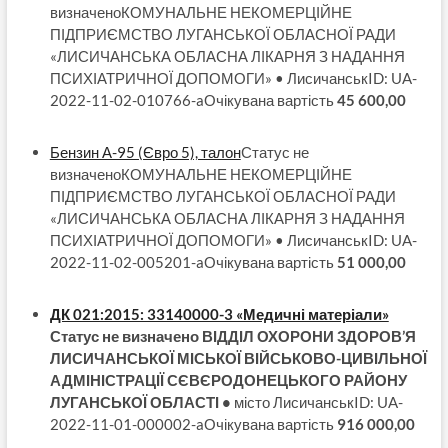
визначеноКОМУНАЛЬНЕ НЕКОМЕРЦІЙНЕ
ПІДПРИЄМСТВО ЛУГАНСЬКОЇ ОБЛАСНОЇ РАДИ
«ЛИСИЧАНСЬКА ОБЛАСНА ЛІКАРНЯ З НАДАННЯ
ПСИХІАТРИЧНОЇ ДОПОМОГИ» • ЛисичанськID: UA-
2022-11-02-010766-aОчікувана вартість
45 600,00
Бензин А-95 (Євро 5), талон
Статус не
визначеноКОМУНАЛЬНЕ НЕКОМЕРЦІЙНЕ
ПІДПРИЄМСТВО ЛУГАНСЬКОЇ ОБЛАСНОЇ РАДИ
«ЛИСИЧАНСЬКА ОБЛАСНА ЛІКАРНЯ З НАДАННЯ
ПСИХІАТРИЧНОЇ ДОПОМОГИ» • ЛисичанськID: UA-
2022-11-02-005201-aОчікувана вартість
51 000,00
ДК 021:2015: 33140000-3 «Медичні матеріали»
Статус не визначено ВІДДІЛ ОХОРОНИ ЗДОРОВ’Я
ЛИСИЧАНСЬКОЇ МІСЬКОЇ ВІЙСЬКОВО-ЦИВІЛЬНОЇ
АДМІНІСТРАЦІЇ СЄВЄРОДОНЕЦЬКОГО РАЙОНУ
ЛУГАНСЬКОЇ ОБЛАСТІ •
місто ЛисичанськID: UA-
2022-11-01-000002-aОчікувана вартість
916 000,00