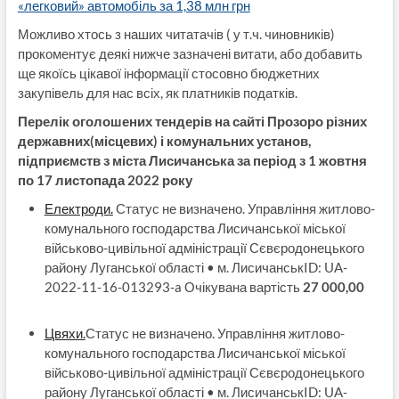
«легковий» автомобіль за 1,38 млн грн
Можливо хтось з наших читатачів ( у т.ч. чиновників)
прокоментує деякі нижче зазначені витати, або добавить
ще якоїсь цікавої інформації стосовно бюджетних
закупівель для нас всіх, як платників податків.
Перелік оголошених тендерів на сайті Прозоро різних
державних(місцевих) і комунальних установ,
підприємств з міста Лисичанська за період з 1 жовтня
по 17 листопада 2022 року
Електроди.
Статус не визначено. Управління житлово-
комунального господарства Лисичанської міської
військово-цивільної адміністрації Сєвєродонецького
району Луганської області • м. ЛисичанськID: UA-
2022-11-16-013293-a Очікувана вартість
27 000,00
Цвяхи.
Статус не визначено. Управління житлово-
комунального господарства Лисичанської міської
військово-цивільної адміністрації Сєвєродонецького
району Луганської області • м. ЛисичанськID: UA-