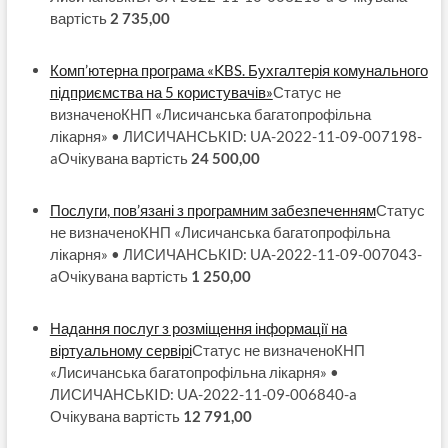
вартість
2 735,00
Комп’ютерна програма «KBS. Бухгалтерія комунального
підприємства на 5 користувачів»
Статус не
визначеноКНП «Лисичанська багатопрофільна
лікарня» • ЛИСИЧАНСЬКID: UA-2022-11-09-007198-
aОчікувана вартість
24 500,00
Послуги, пов’язані з програмним забезпеченням
Статус
не визначеноКНП «Лисичанська багатопрофільна
лікарня» • ЛИСИЧАНСЬКID: UA-2022-11-09-007043-
aОчікувана вартість
1 250,00
Надання послуг з розміщення інформації на
віртуальному сервірі
Статус не визначеноКНП
«Лисичанська багатопрофільна лікарня» •
ЛИСИЧАНСЬКID: UA-2022-11-09-006840-a
Очікувана вартість
12 791,00