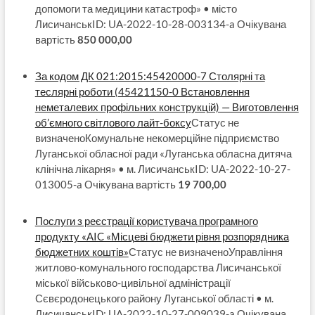
допомоги та медицини катастроф» • місто
ЛисичанськID: UA-2022-10-28-003134-a Очікувана
вартість
850 000,00
За кодом ДК 021:2015:45420000-7 Столярні та
теслярні роботи (45421150-0 Встановлення
неметалевих профільних конструкцій) — Виготовлення
об’ємного світлового лайт-боксу
Статус не
визначеноКомунальне некомерційне підприємство
Луганської обласної ради «Луганська обласна дитяча
клінічна лікарня» • м. ЛисичанськID: UA-2022-10-27-
013005-a Очікувана вартість
19 700,00
Послуги з реєстрації користувача програмного
продукту «AIC «Місцеві бюджети рівня розпорядника
бюджетних коштів»
Статус не визначеноУправління
житлово-комунального господарства Лисичанської
міської військово-цивільної адміністрації
Сєвєродонецького району Луганської області • м.
ЛисичанськID: UA-2022-10-27-009039-a Очікувана