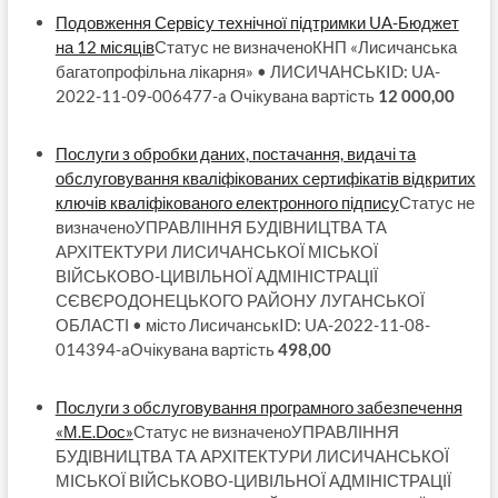
Подовження Сервісу технічної підтримки UA-Бюджет
на 12 місяців
Статус не визначеноКНП «Лисичанська
багатопрофільна лікарня» • ЛИСИЧАНСЬКID: UA-
2022-11-09-006477-a Очікувана вартість
12 000,00
Послуги з обробки даних, постачання, видачі та
обслуговування кваліфікованих сертифікатів відкритих
ключів кваліфікованого електронного підпису
Статус не
визначеноУПРАВЛІННЯ БУДІВНИЦТВА ТА
АРХІТЕКТУРИ ЛИСИЧАНСЬКОЇ МІСЬКОЇ
ВІЙСЬКОВО-ЦИВІЛЬНОЇ АДМІНІСТРАЦІЇ
СЄВЄРОДОНЕЦЬКОГО РАЙОНУ ЛУГАНСЬКОЇ
ОБЛАСТІ • місто ЛисичанськID: UA-2022-11-08-
014394-aОчікувана вартість
498,00
Послуги з обслуговування програмного забезпечення
«М.Е.Dос»
Статус не визначеноУПРАВЛІННЯ
БУДІВНИЦТВА ТА АРХІТЕКТУРИ ЛИСИЧАНСЬКОЇ
МІСЬКОЇ ВІЙСЬКОВО-ЦИВІЛЬНОЇ АДМІНІСТРАЦІЇ