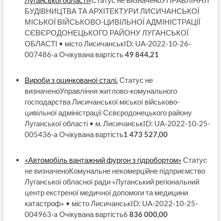
Луганської області»
Статус не визначеноУПРАВЛІННЯ
БУДІВНИЦТВА ТА АРХІТЕКТУРИ ЛИСИЧАНСЬКОЇ
МІСЬКОЇ ВІЙСЬКОВО-ЦИВІЛЬНОЇ АДМІНІСТРАЦІЇ
СЄВЄРОДОНЕЦЬКОГО РАЙОНУ ЛУГАНСЬКОЇ
ОБЛАСТІ • місто ЛисичанськID: UA-2022-10-26-
007486-a Очікувана вартість
49 844,21
Вироби з оцинкованої сталі.
Статус не
визначеноУправління житлово-комунального
господарства Лисичанської міської військово-
цивільної адміністрації Сєвєродонецького району
Луганської області • м. ЛисичанськID: UA-2022-10-25-
005436-a Очікувана вартість
1 473 527,00
«Автомобіль вантажний фургон з гідробортом»
Статус
не визначеноКомунальне некомерційне підприємство
Луганської обласної ради «Луганський регіональний
центр екстреної медичної допомоги та медицини
катастроф» • місто ЛисичанськID: UA-2022-10-25-
004963-a Очікувана вартість6
836 000,00