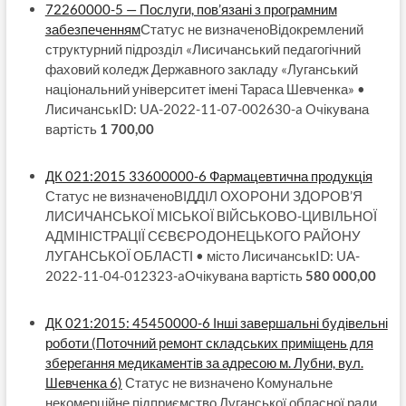
72260000-5 — Послуги, пов’язані з програмним
забезпеченням
Статус не визначеноВідокремлений
структурний підрозділ «Лисичанський педагогічний
фаховий коледж Державного закладу «Луганський
національний університет імені Тараса Шевченка» •
ЛисичанськID: UA-2022-11-07-002630-a Очікувана
вартість
1 700,00
ДК 021:2015 33600000-6 Фармацевтична продукція
Статус не визначеноВІДДІЛ ОХОРОНИ ЗДОРОВ’Я
ЛИСИЧАНСЬКОЇ МІСЬКОЇ ВІЙСЬКОВО-ЦИВІЛЬНОЇ
АДМІНІСТРАЦІЇ СЄВЄРОДОНЕЦЬКОГО РАЙОНУ
ЛУГАНСЬКОЇ ОБЛАСТІ • місто ЛисичанськID: UA-
2022-11-04-012323-aОчікувана вартість
580 000,00
ДК 021:2015: 45450000-6 Інші завершальні будівельні
роботи (Поточний ремонт складських приміщень для
зберегання медикаментів за адресою м. Лубни, вул.
Шевченка 6)
Статус не визначено Комунальне
некомерційне підприємство Луганської обласної ради