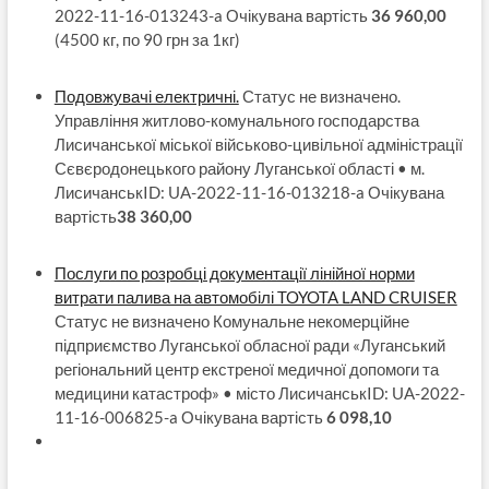
2022-11-16-013243-a Очікувана вартість
36 960,00
(4500 кг, по 90 грн за 1кг)
Подовжувачі електричні.
Статус не визначено.
Управління житлово-комунального господарства
Лисичанської міської військово-цивільної адміністрації
Сєвєродонецького району Луганської області • м.
ЛисичанськID: UA-2022-11-16-013218-a Очікувана
вартість
38 360,00
Послуги по розробці документації лінійної норми
витрати палива на автомобілі TOYOTA LAND CRUISER
Статус не визначено Комунальне некомерційне
підприємство Луганської обласної ради «Луганський
регіональний центр екстреної медичної допомоги та
медицини катастроф» • місто ЛисичанськID: UA-2022-
11-16-006825-a Очікувана вартість
6 098,10