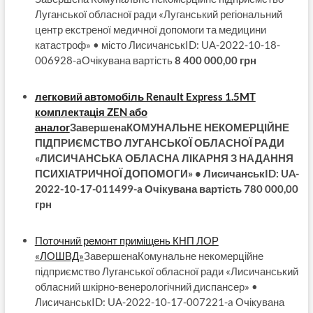
Луганської обласної ради «Луганський регіональний
центр екстреної медичної допомоги та медицини
катастроф» • місто ЛисичанськID: UA-2022-10-18-
006928-aОчікувана вартість
8 400 000,00 грн
легковий автомобіль Renault Express 1.5MT
комплектація ZEN або
аналог
ЗавершенаКОМУНАЛЬНЕ НЕКОМЕРЦІЙНЕ
ПІДПРИЄМСТВО ЛУГАНСЬКОЇ ОБЛАСНОЇ РАДИ
«ЛИСИЧАНСЬКА ОБЛАСНА ЛІКАРНЯ З НАДАННЯ
ПСИХІАТРИЧНОЇ ДОПОМОГИ» • ЛисичанськID: UA-
2022-10-17-011499-a Очікувана вартість 780 000,00
грн
Поточний ремонт приміщень КНП ЛОР
«ЛОШВД»
ЗавершенаКомунальне некомерційне
підприємство Луганської обласної ради «Лисичанський
обласний шкірно-венерологічний диспансер» •
ЛисичанськID: UA-2022-10-17-007221-a Очікувана