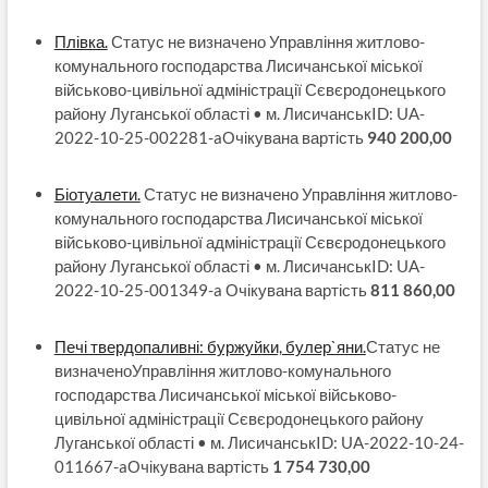
Плівка.
Статус не визначено Управління житлово-
комунального господарства Лисичанської міської
військово-цивільної адміністрації Сєвєродонецького
району Луганської області • м. ЛисичанськID: UA-
2022-10-25-002281-aОчікувана вартість
940 200,00
Біотуалети.
Статус не визначено Управління житлово-
комунального господарства Лисичанської міської
військово-цивільної адміністрації Сєвєродонецького
району Луганської області • м. ЛисичанськID: UA-
2022-10-25-001349-a Очікувана вартість
811 860,00
Печі твердопаливні: буржуйки, булер`яни.
Статус не
визначеноУправління житлово-комунального
господарства Лисичанської міської військово-
цивільної адміністрації Сєвєродонецького району
Луганської області • м. ЛисичанськID: UA-2022-10-24-
011667-aОчікувана вартість
1 754 730,00