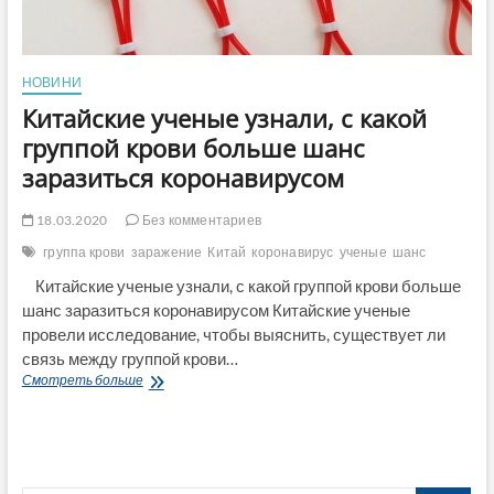
НОВИНИ
Китайские ученые узнали, с какой
группой крови больше шанс
заразиться коронавирусом
18.03.2020
Без комментариев
группа крови
заражение
Китай
коронавирус
ученые
шанс
Китайские ученые узнали, с какой группой крови больше
шанс заразиться коронавирусом Китайские ученые
провели исследование, чтобы выяснить, существует ли
связь между группой крови…
Китайские
Смотреть больше
ученые
узнали,
с
какой
группой