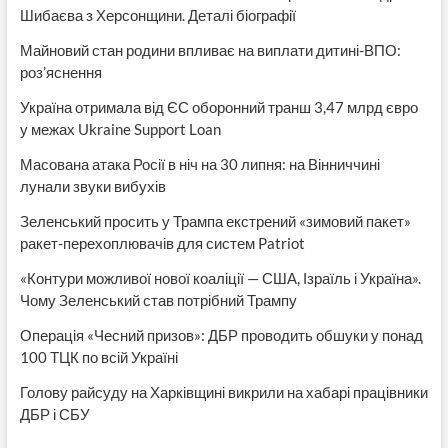
Шибаєва з Херсонщини. Деталі біографії
Майновий стан родини впливає на виплати дитині-ВПО:
роз’яснення
Україна отримала від ЄС оборонний транш 3,47 млрд євро
у межах Ukraine Support Loan
Масована атака Росії в ніч на 30 липня: на Вінниччині
лунали звуки вибухів
Зеленський просить у Трампа екстрений «зимовий пакет»
ракет-перехоплювачів для систем Patriot
«Контури можливої нової коаліції — США, Ізраїль і Україна».
Чому Зеленський став потрібний Трампу
Операція «Чесний призов»: ДБР проводить обшуки у понад
100 ТЦК по всій Україні
Голову райсуду на Харківщині викрили на хабарі працівники
ДБР і СБУ