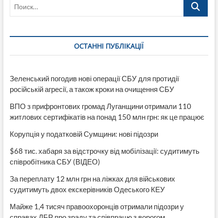
Поиск…
крови
больше
шанс
заразиться
коронавирусом
ОСТАННІ ПУБЛІКАЦІЇ
Зеленський погодив нові операції СБУ для протидії
російській агресії, а також кроки на очищення СБУ
ВПО з прифронтових громад Луганщини отримали 110
житлових сертифікатів на понад 150 млн грн: як це працює
Корупція у податковій Сумщини: нові підозри
$68 тис. хабаря за відстрочку від мобілізації: судитимуть
співробітника СБУ (ВІДЕО)
За переплату 12 млн грн на ліжках для військових
судитимуть двох екскерівників Одеського КЕУ
Майже 1,4 тисяч правоохоронців отримали підозри у
справах ДБР про зраду та співпрацю з ворогом