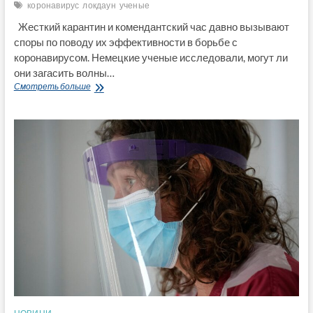
коронавирус
локдаун
ученые
Жесткий карантин и комендантский час давно вызывают
споры по поводу их эффективности в борьбе с
коронавирусом. Немецкие ученые исследовали, могут ли
они загасить волны…
Ученые
Смотреть больше
пришли
к
выводу,
что
эффект
коронавирусных
локдаунов
минимальный