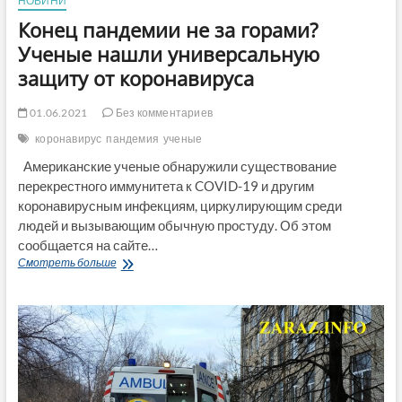
НОВИНИ
Конец пандемии не за горами?
Ученые нашли универсальную
защиту от коронавируса
01.06.2021
Без комментариев
коронавирус
пандемия
ученые
Американские ученые обнаружили существование
перекрестного иммунитета к COVID-19 и другим
коронавирусным инфекциям, циркулирующим среди
людей и вызывающим обычную простуду. Об этом
сообщается на сайте…
Конец
Смотреть больше
пандемии
не
за
горами?
Ученые
нашли
универсальную
защиту