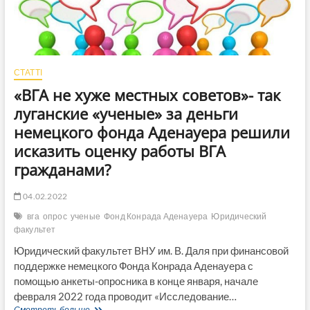
СТАТТІ
«ВГА не хуже местных советов»- так
луганские «ученые» за деньги
немецкого фонда Аденауера решили
исказить оценку работы ВГА
гражданами?
04.02.2022
вга
опрос
ученые
Фонд Конрада Аденауера
Юридический
факультет
Юридический факультет ВНУ им. В. Даля при финансовой
поддержке немецкого Фонда Конрада Аденауера с
помощью анкеты-опросника в конце января, начале
февраля 2022 года проводит «Исследование…
«ВГА
Смотреть больше