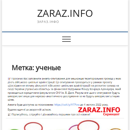
Перейти
ZARAZ.INFO
к
содержимому
ЗАРАЗ.ІНФО
Метка:
ученые