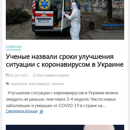
от
коронавируса
НОВИНИ
Ученые назвали сроки улучшения
ситуации с коронавирусом в Украине
05.04.2021
Без комментариев
карантин
коронавирус
ученые
Улучшение ситуации с коронавирусом в Украине можно
ожидать не раньше, чем через 3-4 недели. Число новых
заболевших и умерших от COVID-19 в стране за…
Ученые
Смотреть больше
назвали
сроки
улучшения