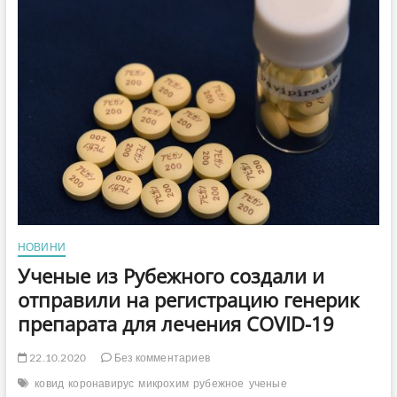
ситуации
с
коронавирусом
в
Украине
НОВИНИ
Ученые из Рубежного создали и
отправили на регистрацию генерик
препарата для лечения COVID-19
22.10.2020
Без комментариев
ковид
коронавирус
микрохим
рубежное
ученые