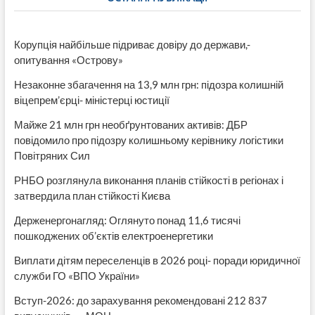
Корупція найбільше підриває довіру до держави,-
опитування «Острову»
Незаконне збагачення на 13,9 млн грн: підозра колишній
віцепрем’єрці- міністерці юстиції
Майже 21 млн грн необґрунтованих активів: ДБР
повідомило про підозру колишньому керівнику логістики
Повітряних Сил
РНБО розглянула виконання планів стійкості в регіонах і
затвердила план стійкості Києва
Держенергонагляд: Оглянуто понад 11,6 тисячі
пошкоджених об’єктів електроенергетики
Виплати дітям переселенців в 2026 році- поради юридичної
служби ГО «ВПО України»
Вступ-2026: до зарахування рекомендовані 212 837