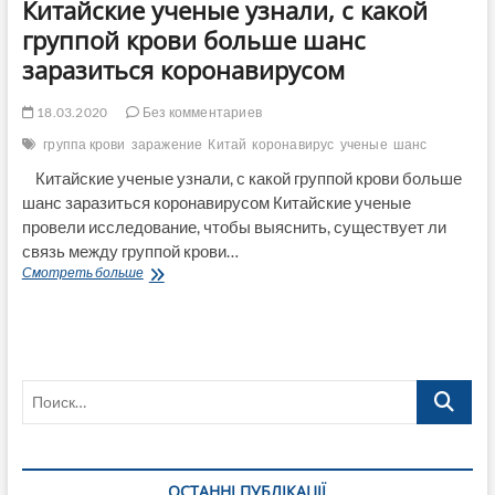
Китайские ученые узнали, с какой
группой крови больше шанс
заразиться коронавирусом
18.03.2020
Без комментариев
группа крови
заражение
Китай
коронавирус
ученые
шанс
Китайские ученые узнали, с какой группой крови больше
шанс заразиться коронавирусом Китайские ученые
провели исследование, чтобы выяснить, существует ли
связь между группой крови…
Китайские
Смотреть больше
ученые
узнали,
с
какой
группой
Поиск…
крови
больше
шанс
заразиться
коронавирусом
ОСТАННІ ПУБЛІКАЦІЇ