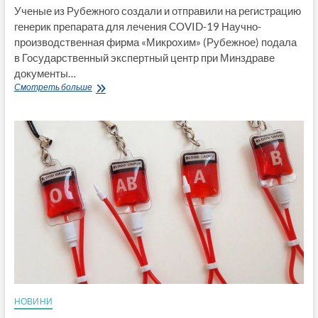
Ученые из Рубежного создали и отправили на регистрацию
генерик препарата для лечения COVID-19 Научно-
производственная фирма «Микрохим» (Рубежное) подала
в Государственный экспертный центр при Минздраве
документы…
Ученые
Смотреть больше
из
Рубежного
создали
и
отправили
на
регистрацию
генерик
препарата
для
лечения
COVID-
19
НОВИНИ