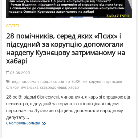
СТАТТІ
28 помічників, серед яких «Псих» і
підсудний за корупцію допомогали
нардепу Кузнєцову затриманому на
хабарі
08.08.2025
водяник роман
гайдай сергій
зе
Зе!Жінки
корупція
кузнєцов
олексій
луганська
сєвєродонецьк
хабар
28 осіб: відомі бізнесмені, чиновники, лікарь зі справкою від
психиатра, підсудний за корупцію та інші цікаві і відомі
персонажі на Луганзині офіційно допомогали народному
депутату…
28
Смотреть больше
помічників,
серед