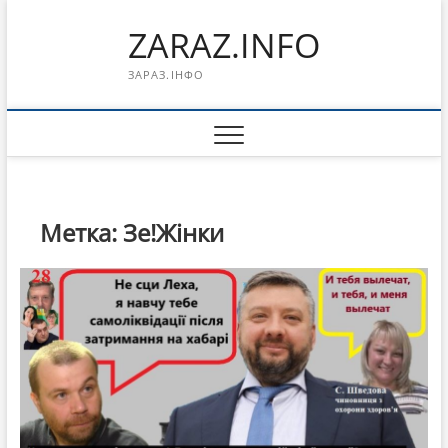
Перейти
ZARAZ.INFO
к
содержимому
ЗАРАЗ.ІНФО
Метка:
Зе!Жінки