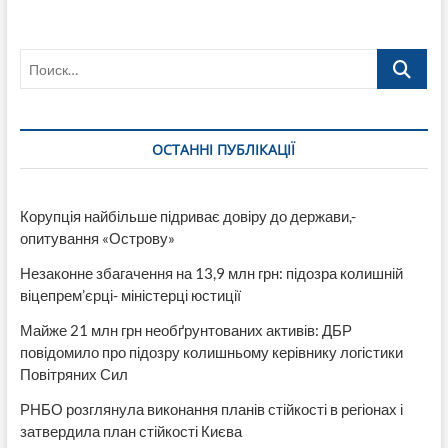
яких
«Псих»
і
Поиск…
підсудний
за
корупцію
допомогали
нардепу
ОСТАННІ ПУБЛІКАЦІЇ
Кузнєцову
затриманому
на
хабарі
Корупція найбільше підриває довіру до держави,-
опитування «Острову»
Незаконне збагачення на 13,9 млн грн: підозра колишній
віцепрем’єрці- міністерці юстиції
Майже 21 млн грн необґрунтованих активів: ДБР
повідомило про підозру колишньому керівнику логістики
Повітряних Сил
РНБО розглянула виконання планів стійкості в регіонах і
затвердила план стійкості Києва