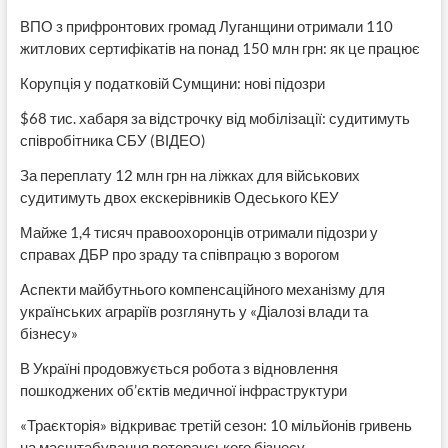
ВПО з прифронтових громад Луганщини отримали 110
житлових сертифікатів на понад 150 млн грн: як це працює
Корупція у податковій Сумщини: нові підозри
$68 тис. хабаря за відстрочку від мобілізації: судитимуть
співробітника СБУ (ВІДЕО)
За переплату 12 млн грн на ліжках для військових
судитимуть двох екскерівників Одеського КЕУ
Майже 1,4 тисяч правоохоронців отримали підозри у
справах ДБР про зраду та співпрацю з ворогом
Аспекти майбутнього компенсаційного механізму для
українських аграріїв розглянуть у «Діалозі влади та
бізнесу»
В Україні продовжується робота з відновлення
пошкоджених об’єктів медичної інфраструктури
«Траєкторія» відкриває третій сезон: 10 мільйонів гривень
на масштабування ветеранського бізнесу