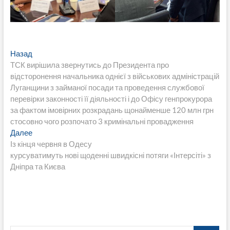
Навигация
Предыдущая
Назад
запись:
ТСК вирішила звернутись до Президента про
по
відсторонення начальника однієї з військових адміністрацій
записям
Луганщини з займаної посади та проведення службової
перевірки законності її діяльності і до Офісу генпрокурора
за фактом імовірних розкрадань щонайменше 120 млн грн
стосовно чого розпочато 3 кримінальні провадження
Следующая
Далее
запись:
Із кінця червня в Одесу
курсуватимуть нові щоденні швидкісні потяги «Інтерсіті» з
Дніпра та Києва