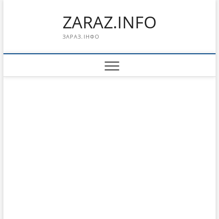
Перейти
ZARAZ.INFO
к
содержимому
ЗАРАЗ.ІНФО