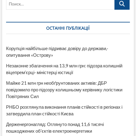
Поиск…
ОСТАННІ ПУБЛІКАЦІЇ
Корупція найбільше підриває довіру до держави,-
опитування «Острову»
Незаконне збагачення на 13,9 млн грн: підозра колишній
віцепрем’єрці- міністерці юстиції
Майже 21 млн грн необґрунтованих активів: ДБР
повідомило про підозру колишньому керівнику логістики
Повітряних Сил
РНБО розглянула виконання планів стійкості в регіонах і
затвердила план стійкості Києва
Держенергонагляд: Оглянуто понад 11,6 тисячі
пошкоджених об’єктів електроенергетики