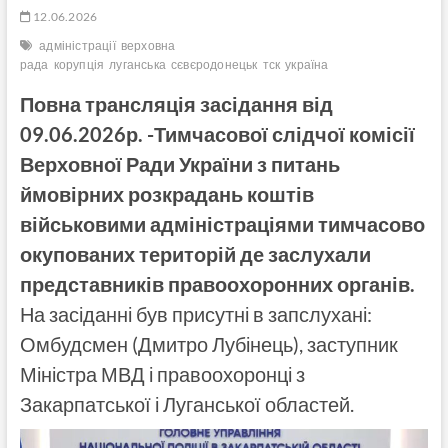
12.06.2026
адміністрації
верховна
рада
корупція
луганська
сєвєродонецьк
тск
україна
Повна трансляція засідання від
09.06.2026р. -Тимчасової слідчої комісії
Верховної Ради України з питань
ймовірних розкрадань коштів
військовими адміністраціями тимчасово
окупованих територій де заслухали
представників правоохоронних органів.
На засіданні був присутні в запслухані:
Омбудсмен (Дмитро Лубінець), заступник
Міністра МВД і правоохоронці з
Закарпатської і Луганської областей.