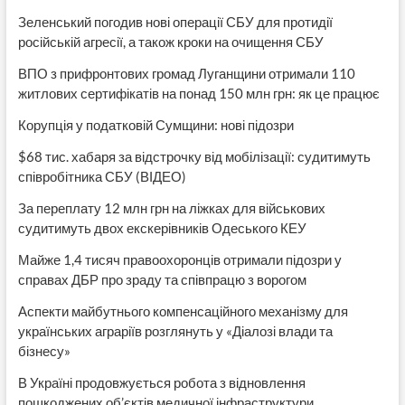
Зеленський погодив нові операції СБУ для протидії
російській агресії, а також кроки на очищення СБУ
ВПО з прифронтових громад Луганщини отримали 110
житлових сертифікатів на понад 150 млн грн: як це працює
Корупція у податковій Сумщини: нові підозри
$68 тис. хабаря за відстрочку від мобілізації: судитимуть
співробітника СБУ (ВІДЕО)
За переплату 12 млн грн на ліжках для військових
судитимуть двох екскерівників Одеського КЕУ
Майже 1,4 тисяч правоохоронців отримали підозри у
справах ДБР про зраду та співпрацю з ворогом
Аспекти майбутнього компенсаційного механізму для
українських аграріїв розглянуть у «Діалозі влади та
бізнесу»
В Україні продовжується робота з відновлення
пошкоджених об’єктів медичної інфраструктури