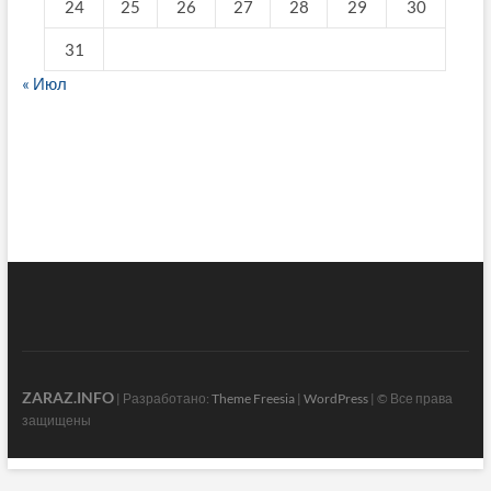
24
25
26
27
28
29
30
31
« Июл
fake breitling
ZARAZ.INFO
| Разработано:
Theme Freesia
|
WordPress
| © Все права
защищены