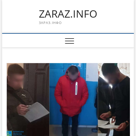
Перейти
ZARAZ.INFO
к
содержимому
ЗАРАЗ.ІНФО