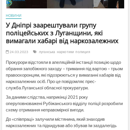
НОВИНИ
У Дніпрі заарештували групу
поліцейських з Луганщини, які
вимагали хабарі від наркозалежних
24.03.2023
луганська
наркотики
полиция
Прокурори відстояли в апеляційній інстанції позицію щодо
обрання запобіжного заходу – тримання під вартою – трьом
правоохоронцям, які підозрюються у вимаганні хабарів від
наркозалежних осіб. Про це повідомляє прес-
служба Луганської обласної прокуратури.
За даними слідства, наприкінці 2021 року
оперуповноважені Рубіжанського відділу поліції розробили
схему отримання неправомірної вигоди.
До «співпраці» залучили містянина, який знаходив
наркозалежних та підкидував або збував їм заздалегідь