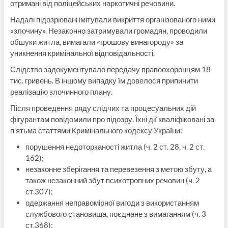
отримані від поліцейських наркотичні речовини.
Надалі підозрювані імітували викриття організованого ними
«злочину». Незаконно затримували громадян, проводили
обшуки житла, вимагали «грошову винагороду» за
уникнення кримінальної відповідальності.
Слідство задокументувало передачу правоохоронцям 18
тис. гривень. В іншому випадку їм довелося припинити
реалізацію злочинного плану.
Після проведення ряду слідчих та процесуальних дій
фігурантам повідомили про підозру. Їхні дії кваліфіковані за
п’ятьма статтями Кримінального кодексу України:
порушення недоторканості житла (ч. 2 ст. 28, ч. 2 ст.
162);
незаконне зберігання та перевезення з метою збуту, а
також незаконний збут психотропних речовин (ч. 2
ст.307);
одержання неправомірної вигоди з використанням
службового становища, поєднане з вимаганням (ч. 3
ст.368);