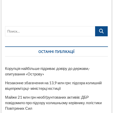
Поиск…
ОСТАННІ ПУБЛІКАЦІЇ
Корупція найбільше підриває довіру до держави,-
опитування «Острову»
Незаконне збагачення на 13,9 млн грн: підозра колишній
віцепрем’єрці- міністерці юстиції
Майже 21 млн грн необґрунтованих активів: ДБР
повідомило про підозру колишньому керівнику логістики
Повітряних Сил