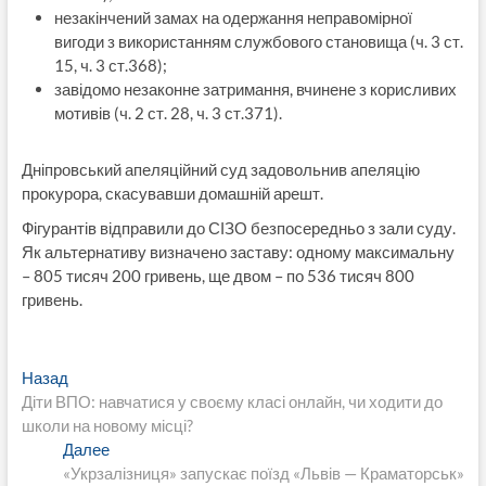
незакінчений замах на одержання неправомірної
вигоди з використанням службового становища (ч. 3 ст.
15, ч. 3 ст.368);
завідомо незаконне затримання, вчинене з корисливих
мотивів (ч. 2 ст. 28, ч. 3 ст.371).
Дніпровський апеляційний суд задовольнив апеляцію
прокурора, скасувавши домашній арешт.
Фігурантів відправили до СІЗО безпосередньо з зали суду.
Як альтернативу визначено заставу: одному максимальну
– 805 тисяч 200 гривень, ще двом – по 536 тисяч 800
гривень.
Навигация
Предыдущая
Назад
запись:
Діти ВПО: навчатися у своєму класі онлайн, чи ходити до
по
школи на новому місці?
записям
Следующая
Далее
запись:
«Укрзалізниця» запускає поїзд «Львів — Краматорськ»