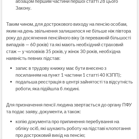
абзацом першим частини першої статті 28 цього
Закону.
Таким чином, для дострокового виходу на пенсію особам,
яким на день звільнення залишилося не більше ніж півтора
року до досягнення пенсійного віку (в переважній більшості
випадків — 60 років) та які мають необхідний страховий
стаж — у чоловіків 35 років, у жінок 30 років, необхідна
наявність певних підстав:
запис в трудову книжку має бути внесено з
посиланням на пункт 1 частини 1 статті 40 КЗПП);
подальша реєстрація в центрі зайнятості та відсутність
роботи, яка підійшла б людині.
Для призначення пенсії людина звертається до органу ПФУ
та подає заяву, документи, а також:
копію документа про припинення перебування на
обліку осіб, які шукають роботу на підставі клопотання
про достроковий вихід на пенсію;