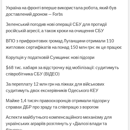
Україна на фронті вперше використала робота, який був
доставлений дроном — Forbs
Зеленський погодив нові операції СБУ для протидії
російській агресії, а також кроки на очищення СБУ
ВПО з прифронтових громад Луганщини отримали 110
житлових сертифікатів на понад 150 млн грн: як це працює
Корупція у податковій Сумщини: нові підозри
$68 тис. хабаря за відстрочку від мобілізації: судитимуть
співробітника СБУ (ВІДЕО)
За переплату 12 млн грн на ліжках для військових
судитимуть двох екскерівників Одеського КЕУ
Майже 1,4 тисяч правоохоронців отримали підозри у
справах ДБР про зраду та співпрацю з ворогом
Аспекти майбутнього компенсаційного механізму для
українських аграріїв розглянуть у «Діалозі влади та
бізнесу»