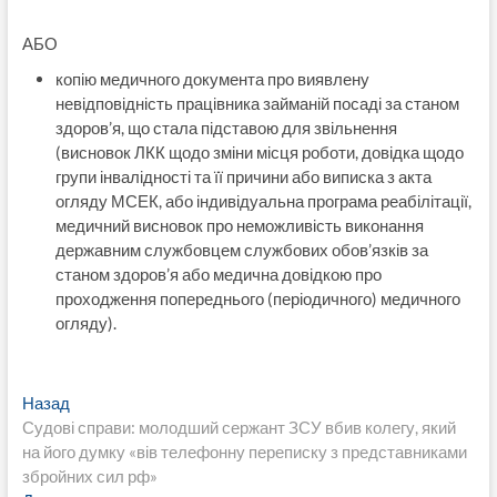
АБО
копію медичного документа про виявлену
невідповідність працівника займаній посаді за станом
здоров’я, що стала підставою для звільнення
(висновок ЛКК щодо зміни місця роботи, довідка щодо
групи інвалідності та її причини або виписка з акта
огляду МСЕК, або індивідуальна програма реабілітації,
медичний висновок про неможливість виконання
державним службовцем службових обов’язків за
станом здоров’я або медична довідкою про
проходження попереднього (періодичного) медичного
огляду).
Навигация
Предыдущая
Назад
запись:
Судові справи: молодший сержант ЗСУ вбив колегу, який
по
на його думку «вів телефонну переписку з представниками
записям
збройних сил рф»