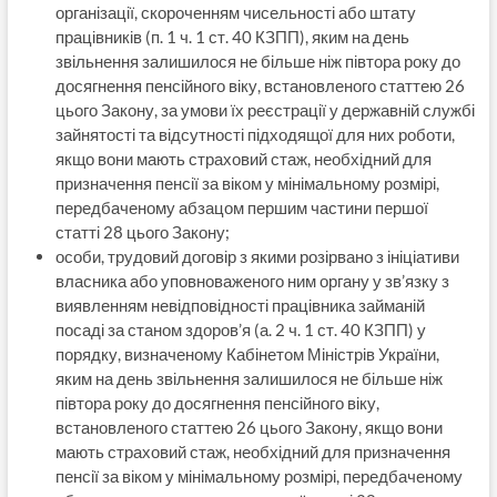
організації, скороченням чисельності або штату
працівників (п. 1 ч. 1 ст. 40 КЗПП), яким на день
звільнення залишилося не більше ніж півтора року до
досягнення пенсійного віку, встановленого статтею 26
цього Закону, за умови їх реєстрації у державній службі
зайнятості та відсутності підходящої для них роботи,
якщо вони мають страховий стаж, необхідний для
призначення пенсії за віком у мінімальному розмірі,
передбаченому абзацом першим частини першої
статті 28 цього Закону;
особи, трудовий договір з якими розірвано з ініціативи
власника або уповноваженого ним органу у зв’язку з
виявленням невідповідності працівника займаній
посаді за станом здоров’я (а. 2 ч. 1 ст. 40 КЗПП) у
порядку, визначеному Кабінетом Міністрів України,
яким на день звільнення залишилося не більше ніж
півтора року до досягнення пенсійного віку,
встановленого статтею 26 цього Закону, якщо вони
мають страховий стаж, необхідний для призначення
пенсії за віком у мінімальному розмірі, передбаченому