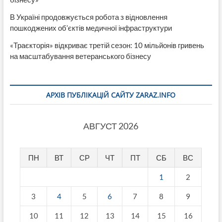
В Україні продовжується робота з відновлення
пошкоджених об’єктів медичної інфраструктури
«Траєкторія» відкриває третій сезон: 10 мільйонів гривень
на масштабування ветеранського бізнесу
АРХІВ ПУБЛІКАЦІЙ САЙТУ ZARAZ.INFO
АВГУСТ 2026
ПН
ВТ
СР
ЧТ
ПТ
СБ
ВС
1
2
3
4
5
6
7
8
9
10
11
12
13
14
15
16