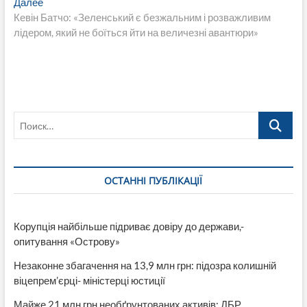
Следующая
Далее
запись:
Кевін Батчо: «Зеленський є безжальним і розважливим
лідером, який не боїться йти на величезні авантюри»
Поиск…
ОСТАННІ ПУБЛІКАЦІЇ
Корупція найбільше підриває довіру до держави,-
опитування «Острову»
Незаконне збагачення на 13,9 млн грн: підозра колишній
віцепрем’єрці- міністерці юстиції
Майже 21 млн грн необґрунтованих активів: ДБР