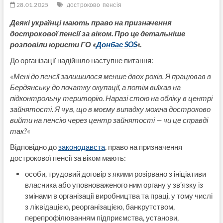
28.01.2025
достроково
пенсія
Деякі українці мають право на призначення
дострокової пенсії за віком. Про це детальніше
розповіли юристи ГО «
Донбас SOS
«.
До організації надійшло наступне питання:
«
Мені до пенсії залишилося менше двох років. Я працював в
Бердянську до початку окупації, а потім виїхав на
підконтрольну територію. Наразі стою на обліку в центрі
зайнятості. Я чув, що в моєму випадку можна достроково
вийти на пенсію через центр зайнятості — чи це справді
так?
«
Відповідно до
законодавста
, право на призначення
дострокової пенсії за віком мають:
особи, трудовий договір з якими розірвано з ініціативи
власника або уповноваженого ним органу у зв’язку із
змінами в організації виробництва та праці, у тому числі
з ліквідацією, реорганізацією, банкрутством,
перепрофілюванням підприємства, установи,