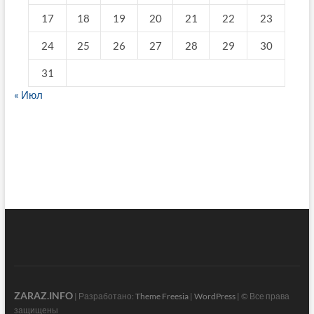
17
18
19
20
21
22
23
24
25
26
27
28
29
30
31
« Июл
fake breitling
ZARAZ.INFO
| Разработано:
Theme Freesia
|
WordPress
| © Все права
защищены