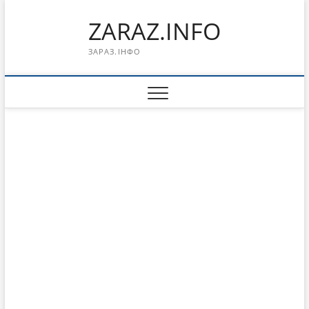
Перейти
ZARAZ.INFO
к
содержимому
ЗАРАЗ.ІНФО