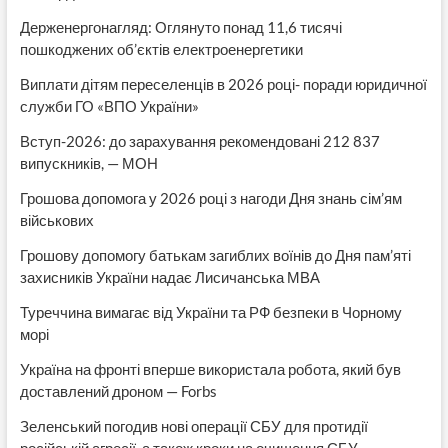
Держенергонагляд: Оглянуто понад 11,6 тисячі
пошкоджених об’єктів електроенергетики
Виплати дітям переселенців в 2026 році- поради юридичної
служби ГО «ВПО України»
Вступ-2026: до зарахування рекомендовані 212 837
випускників, — МОН
Грошова допомога у 2026 році з нагоди Дня знань сім’ям
військових
Грошову допомогу батькам загиблих воїнів до Дня пам’яті
захисників України надає Лисичанська МВА
Туреччина вимагає від України та РФ безпеки в Чорному
морі
Україна на фронті вперше використала робота, який був
доставлений дроном — Forbs
Зеленський погодив нові операції СБУ для протидії