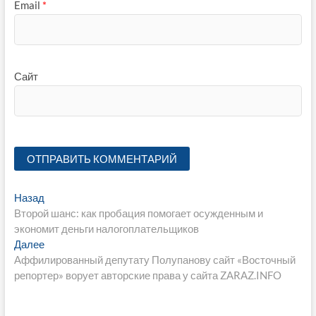
Email
*
Сайт
Навигация
Предыдущая
Назад
запись:
Второй шанс: как пробация помогает осужденным и
по
экономит деньги налогоплательщиков
записям
Следующая
Далее
запись:
Аффилированный депутату Полупанову сайт «Восточный
репортер» ворует авторские права у сайта ZARAZ.INFO