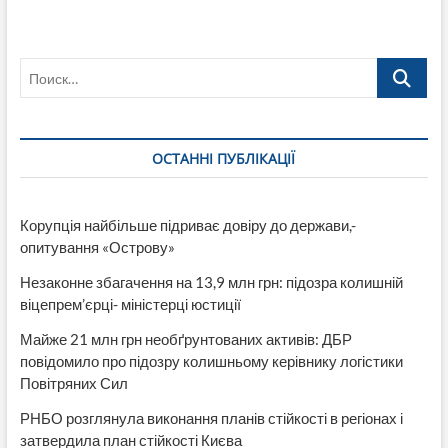
Поиск…
ОСТАННІ ПУБЛІКАЦІЇ
Корупція найбільше підриває довіру до держави,-
опитування «Острову»
Незаконне збагачення на 13,9 млн грн: підозра колишній
віцепрем’єрці- міністерці юстиції
Майже 21 млн грн необґрунтованих активів: ДБР
повідомило про підозру колишньому керівнику логістики
Повітряних Сил
РНБО розглянула виконання планів стійкості в регіонах і
затвердила план стійкості Києва