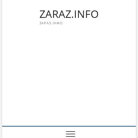
Перейти
ZARAZ.INFO
к
содержимому
ЗАРАЗ.ІНФО