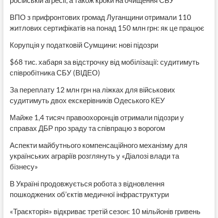
російській агресії, а також кроки на очищення СБУ
ВПО з прифронтових громад Луганщини отримали 110
житлових сертифікатів на понад 150 млн грн: як це працює
Корупція у податковій Сумщини: нові підозри
$68 тис. хабаря за відстрочку від мобілізації: судитимуть
співробітника СБУ (ВІДЕО)
За переплату 12 млн грн на ліжках для військових
судитимуть двох екскерівників Одеського КЕУ
Майже 1,4 тисяч правоохоронців отримали підозри у
справах ДБР про зраду та співпрацю з ворогом
Аспекти майбутнього компенсаційного механізму для
українських аграріїв розглянуть у «Діалозі влади та
бізнесу»
В Україні продовжується робота з відновлення
пошкоджених об’єктів медичної інфраструктури
«Траєкторія» відкриває третій сезон: 10 мільйонів гривень