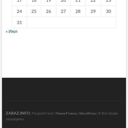
17
18
19
20
21
22
23
24
25
26
27
28
29
30
31
« Июл
fake breitling
ZARAZ.INFO
| Разработано:
Theme Freesia
|
WordPress
| © Все права
защищены