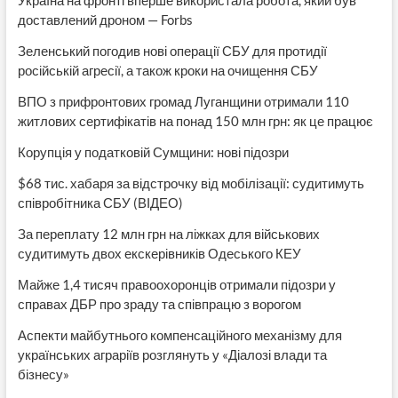
Україна на фронті вперше використала робота, який був
доставлений дроном — Forbs
Зеленський погодив нові операції СБУ для протидії
російській агресії, а також кроки на очищення СБУ
ВПО з прифронтових громад Луганщини отримали 110
житлових сертифікатів на понад 150 млн грн: як це працює
Корупція у податковій Сумщини: нові підозри
$68 тис. хабаря за відстрочку від мобілізації: судитимуть
співробітника СБУ (ВІДЕО)
За переплату 12 млн грн на ліжках для військових
судитимуть двох екскерівників Одеського КЕУ
Майже 1,4 тисяч правоохоронців отримали підозри у
справах ДБР про зраду та співпрацю з ворогом
Аспекти майбутнього компенсаційного механізму для
українських аграріїв розглянуть у «Діалозі влади та
бізнесу»