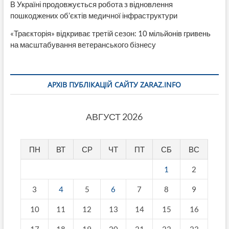
В Україні продовжується робота з відновлення
пошкоджених об’єктів медичної інфраструктури
«Траєкторія» відкриває третій сезон: 10 мільйонів гривень
на масштабування ветеранського бізнесу
АРХІВ ПУБЛІКАЦІЙ САЙТУ ZARAZ.INFO
АВГУСТ 2026
ПН
ВТ
СР
ЧТ
ПТ
СБ
ВС
1
2
3
4
5
6
7
8
9
10
11
12
13
14
15
16