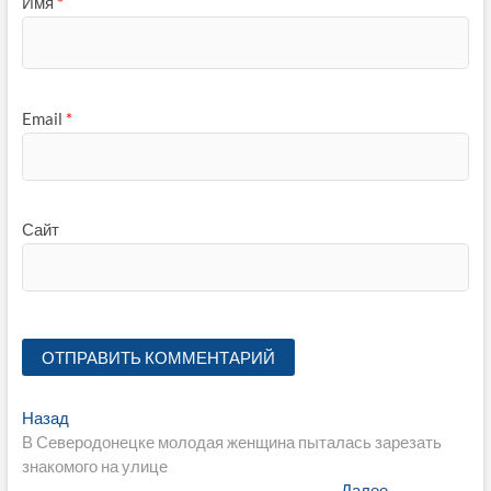
Имя
*
Email
*
Сайт
Навигация
Предыдущая
Назад
запись:
В Северодонецке молодая женщина пыталась зарезать
по
знакомого на улице
Следующая
Далее