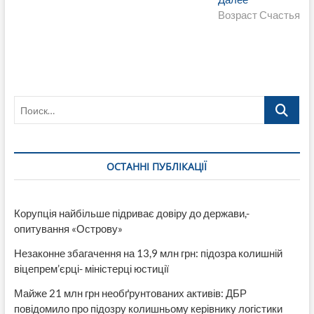
записям
запись:
Возраст Счастья
Поиск…
ОСТАННІ ПУБЛІКАЦІЇ
Корупція найбільше підриває довіру до держави,-
опитування «Острову»
Незаконне збагачення на 13,9 млн грн: підозра колишній
віцепрем’єрці- міністерці юстиції
Майже 21 млн грн необґрунтованих активів: ДБР
повідомило про підозру колишньому керівнику логістики