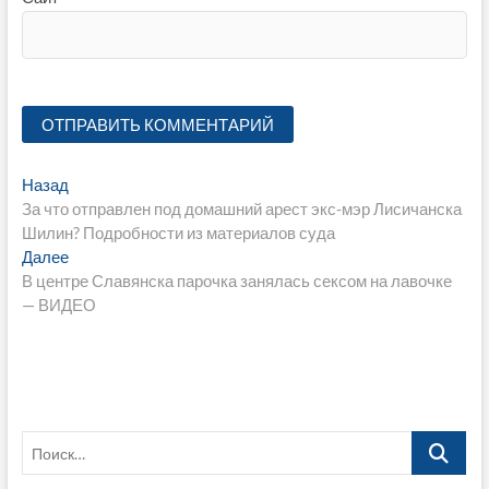
Навигация
Предыдущая
Назад
запись:
За что отправлен под домашний арест экс-мэр Лисичанска
по
Шилин? Подробности из материалов суда
записям
Следующая
Далее
запись:
В центре Славянска парочка занялась сексом на лавочке
— ВИДЕО
Поиск…