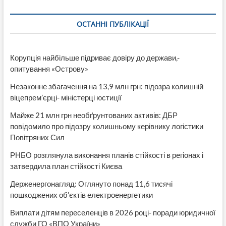
ОСТАННІ ПУБЛІКАЦІЇ
Корупція найбільше підриває довіру до держави,-
опитування «Острову»
Незаконне збагачення на 13,9 млн грн: підозра колишній
віцепрем’єрці- міністерці юстиції
Майже 21 млн грн необґрунтованих активів: ДБР
повідомило про підозру колишньому керівнику логістики
Повітряних Сил
РНБО розглянула виконання планів стійкості в регіонах і
затвердила план стійкості Києва
Держенергонагляд: Оглянуто понад 11,6 тисячі
пошкоджених об’єктів електроенергетики
Виплати дітям переселенців в 2026 році- поради юридичної
служби ГО «ВПО України»