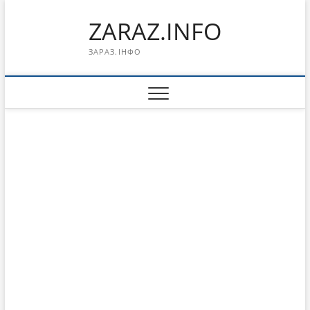
Перейти
ZARAZ.INFO
к
содержимому
ЗАРАЗ.ІНФО