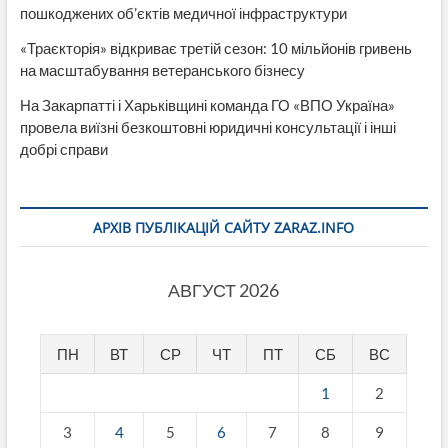
пошкоджених об’єктів медичної інфраструктури
«Траєкторія» відкриває третій сезон: 10 мільйонів гривень
на масштабування ветеранського бізнесу
На Закарпатті і Харьківщині команда ГО «ВПО Україна»
провела виїзні безкоштовні юридичні консультації і інші
добрі справи
АРХІВ ПУБЛІКАЦІЙ САЙТУ ZARAZ.INFO
АВГУСТ 2026
ПН
ВТ
СР
ЧТ
ПТ
СБ
ВС
1
2
3
4
5
6
7
8
9