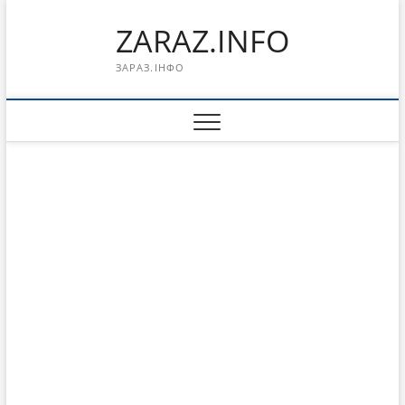
Перейти
ZARAZ.INFO
к
содержимому
ЗАРАЗ.ІНФО