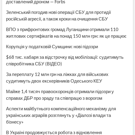
доставлений дроном — Forbs
Зеленський погодив нові операції СБУ для протидії
російській агресії, а також кроки на очищення СБУ
ВПО з прифронтових громад Луганщини отримали 110
житлових сертифікатів на понад 150 млн грн: як це працює
Корупція у податковій Сумщини: нові підозри
$68 тис. хабаря за відстрочку від мобілізації: судитимуть
співробітника СБУ (ВІДЕО)
За переплату 12 млн грн на ліжках для військових
судитимуть двох екскерівників Одеського КЕУ
Майже 1,4 тисяч правоохоронців отримали підозри у
справах ДБР про зраду та співпрацю з ворогом
Аспекти майбутнього компенсаційного механізму для
українських аграріїв розглянуть у «Діалозі влади та
бізнесу»
В Україні продовжується робота з відновлення