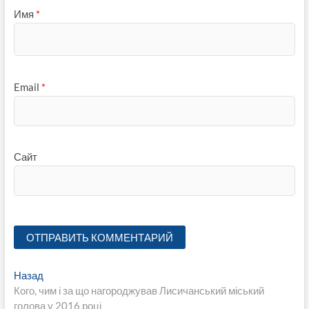
Имя
*
Email
*
Сайт
Навигация
Предыдущая
Назад
запись:
Кого, чим і за що нагороджував Лисичанський міський
по
голова у 2016 році