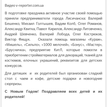
Видео v-reporter.com.ua
В подготовке праздника активное участие своей помощью
приняли предприниматели города Лисичанска: Валерий
Бешенко, Михаил Голтышев, Вадим Колб, Олег Романов,
Александр Квитка, Павел Кирилов, Александр Литовченко,
Андрей Шевченко, Валерий Лобода, Олег Кострюков,
Виктор Фищук. Оказали помощь магазины «Кураж»,
«Мишель», «Сильпо», «1000 мелочей», «Бонус», «Мастер»,
«Брусничка», предприятие КитЛ, которые помогли в
приобретении стройматериалов для декораций, тканей для
костюмов, елочных украшений, реквизитов для детских
конкурсов.
Для детишек и их родителей был организован сладкий
стол с чаем и кофе, детские подарки и новогодние
сюрпризы.
С Новым Годом! Поздравляем всех детей и их
родителей!