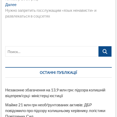
записям
Следующая
Далее
запись:
Нужно запретить госслужащим «язык ненависти» и
развлекаться в соцсетях
Поиск…
ОСТАННІ ПУБЛІКАЦІЇ
Незаконне збагачення на 13,9 млн грн: підозра колишній
віцепрем’єрці- міністерці юстиції
Майже 21 млн грн необґрунтованих активів: ДБР
повідомило про підозру колишньому керівнику логістики
Повітряних Сил