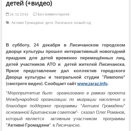
детей (+видео)
26.12.2016
Без комментариев
Активні Громадяни
дети
Лисичанск
новый год
В субботу, 24 декабря в Лисичанском городском
дворце культуры прошел интерактивный новогодний
праздник для детей временно перемещённых лиц,
детей участников АТО и детей жителей Лисичанска.
Яркое представление дал коллектив городского
Дворца культуры и театральной студии "Лимпопо"
(смотрите видео). Сообщает сайт
www.zaraz.info
.
"
Меропритятие было организовано в рамках проекта
Международной организации по миграции населения и
благодаря поддержке программы "Активні Громадяни"
основанной Британским советом
"- сказал Олег Романов,
который является активным участником программы
"
Активні Громадяни
" в Лисичанске.