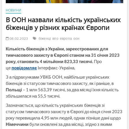
НОВИНИ
В ООН назвали кількість українських
біженців у різних країнах Європи
08.02.2023
біженці
впо
европа
оон
Кількість біженців з України, зареєстрованих для
тимчасового захисту в Європі станом на 31 січня 2023
року, становить 4 мільйони 823,33 тисячі.
Про
це
повідомляє
Інтерфакс-Україна.
З а підрахунками УВКБ ООН, найбільше українських
біженців зі статусом тимчасового захисту, як і раніше, в
Польщі
– 1 млн 563,39 тисячі, за два місяці їхня кількість
збільшилася на 55,5 тисячі.
Зазначається, що кількість українських біженців зі
статусом тимчасового захисту в Європі до кінця січня 2023
року перевищила 4,95 млн людей, однак пізніше дані щодо
Німеччини
були оновлені за два місяці, згідно з якими