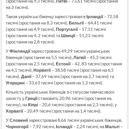
(зростання на 9,3 тисячі),
Литві
– 73,61 тисячі (зростання
на 3 тисячі).
Також українські біженці зареєстровані в
Ірландії
– 72,58
тисячі (зростання на 8,3 тисячі),
Бельгії
– 64,41 тисячі
(зростання на 4,9 тисячі),
Португалії
– 57,11 тисячі
(зростання на 4, 2 тисячі) та
Швеції
– 51,23 тисячі
(зростання на 2,8 тисячі).
У
Фінляндії
зареєстровано 49,29 тисячі українських
біженців (зростання на 5,5 тисячі),
Латвії
– 45,3 тисячі
(зростання на 2,5 тисячі),
Естонії
– 42, 83 тисячі (зростання
на 4,1 тисячі),
Норвегії
– 38,58 тисячі (зростання на 6,5
тисячі),
Данії
– 37,69 тисячі (зростання на 2,7 тисячі) та
Угорщин
і – 33,63 тисячі (зростання на 1,3 тисячі).
Кількість українських біженців зі статусом тимчасового
захисту у
Греції
становить 20,96 тисячі (зростання на
тисячу), на
Кіпрі
– 20,6 тисячі (зростання на 2,3 тисячі), у
Хорватії
– 20,49 тисячі (зростання на 1,4 тисячі).
У
Словенії
зареєстровані 8,66 тисячі українських біженців,
Чорногорії
– 7,92 тисячі,
Ісландії
– 2,24 тисячі, на
Мальті
–