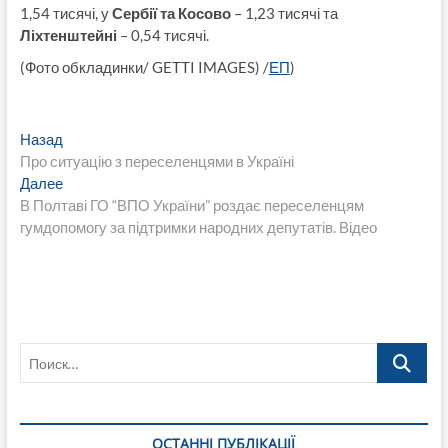
1,54 тисячі, у
Сербії та Косово
– 1,23 тисячі та
Ліхтенштейні
– 0,54 тисячі.
(Фото обкладинки/ GETTI IMAGES) /
ЕП
)
Навигация
Предыдущая
Назад
запись:
Про ситуацію з переселенцями в Україні
по
Следующая
Далее
записям
запись:
В Полтаві ГО “ВПО України” роздає переселенцям
гумдопомогу за підтримки народних депутатів. Відео
Поиск…
ОСТАННІ ПУБЛІКАЦІЇ