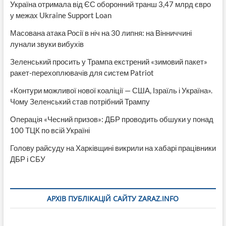
Україна отримала від ЄС оборонний транш 3,47 млрд євро
у межах Ukraine Support Loan
Масована атака Росії в ніч на 30 липня: на Вінниччині
лунали звуки вибухів
Зеленський просить у Трампа екстрений «зимовий пакет»
ракет-перехоплювачів для систем Patriot
«Контури можливої нової коаліції — США, Ізраїль і Україна».
Чому Зеленський став потрібний Трампу
Операція «Чесний призов»: ДБР проводить обшуки у понад
100 ТЦК по всій Україні
Голову райсуду на Харківщині викрили на хабарі працівники
ДБР і СБУ
АРХІВ ПУБЛІКАЦІЙ САЙТУ ZARAZ.INFO