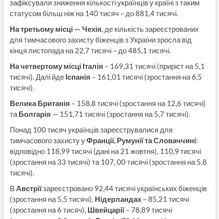
зафіксували зниження кількості українців у країні з таким
статусом більш ніж на 140 тисяч – до 881,4 тисячі.
На третьому місці — Чехія
, де кількість зареєстрованих
для тимчасового захисту біженців з України зросла від
кінця листопада на 22,7 тисячі – до 485,1 тисячі.
На четвертому місці Італія
– 169,31 тисячі (приріст на 5,1
тисячі). Далі йде
Іспанія
– 161,01 тисячі (зростання на 6,5
тисячі).
Велика Британія
– 158,8 тисячі (зростання на 12,6 тисячі)
та
Болгарія
— 151,71 тисячі (зростання на 5,7 тисячі).
Понад 100 тисяч українців зареєструвалися для
тимчасового захисту у
Франції, Румунії та Словаччині
:
відповідно 118,99 тисячі (дані на 21 жовтня), 110,9 тисячі
(зростання на 33 тисячі) та 107, 00 тисячі (зростання на 5,8
тисячі).
В
Австрії
зареєстровано 92,44 тисячі українських біженців
(зростання на 5,5 тисячі),
Нідерландах
– 85,21 тисячі
(зростання на 6 тисяч),
Швейцарії
– 78,89 тисячі