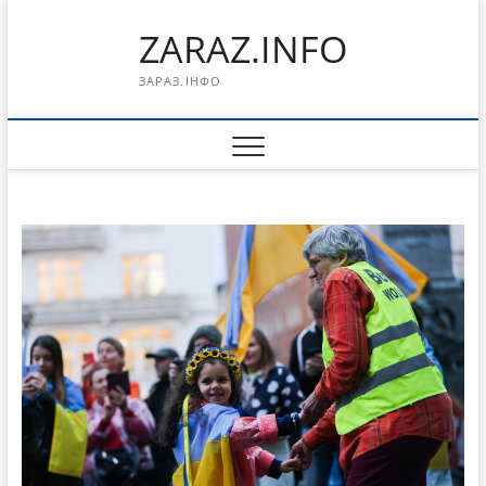
Перейти
ZARAZ.INFO
к
содержимому
ЗАРАЗ.ІНФО