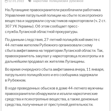
12.01.2022
наркотики
полицейский
рубежное
На Луганщине правоохранители разоблачили работника
Управления патрульной полиции на сбыте психотропного
вещества и задержали соучастников наркоторговли (ч. 2 ст.
307 УК Украины). Об этом сообщает пресс-
служба Луганской областной прокуратуры.
По данным следствия, 27-летний полицейский вместе с
44-летним жителем Рубежного организовали схему
сбыта амфетамина на территории Луганской области. Так,
правоохранитель закупал у наркоторговца психотропы и в
дальнейшем продавал их жителям Луганщины.
Во время очередного сбыта амфетамина вчера, 11 января,
патрульного полицейского и его сообщника задержали
в Рубежном.
В ходе проведенных обысков в доме 44-летнего мужчины
правоохранители обнаружили и изъяли наркотические
средства и психотропные вещества, а также денежные
средства, полученные от преступной деятельности.