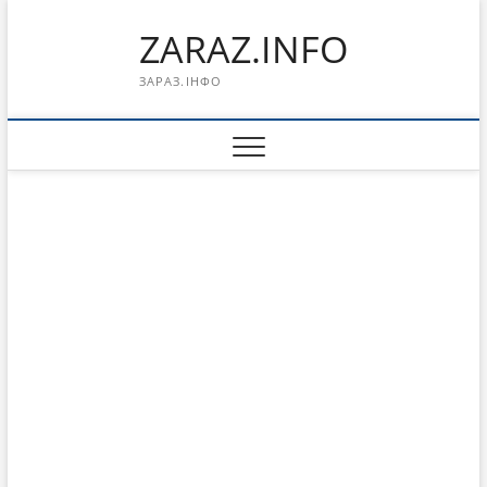
Перейти
ZARAZ.INFO
к
содержимому
ЗАРАЗ.ІНФО