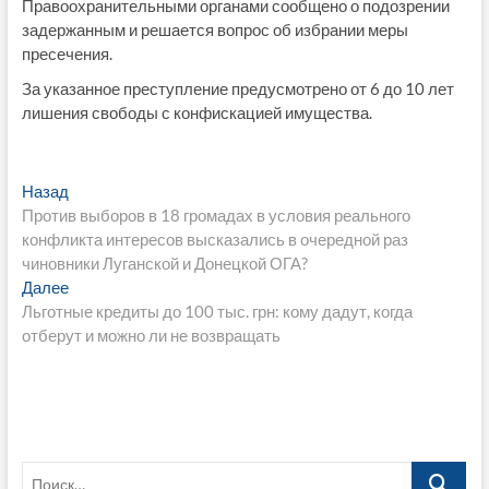
Правоохранительными органами сообщено о подозрении
задержанным и решается вопрос об избрании меры
пресечения.
За указанное преступление предусмотрено от 6 до 10 лет
лишения свободы с конфискацией имущества.
Навигация
Предыдущая
Назад
запись:
Против выборов в 18 громадах в условия реального
по
конфликта интересов высказались в очередной раз
записям
чиновники Луганской и Донецкой ОГА?
Следующая
Далее
запись:
Льготные кредиты до 100 тыс. грн: кому дадут, когда
отберут и можно ли не возвращать
Поиск…