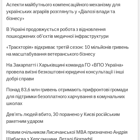
Аспекти майбутнього компенсаційного механізму для
українських аграріїв розглянуть у «Діалозі влади та
бізнесу»
В Україні продовжується робота з відновлення
пошкоджених об’єктів медичної інфраструктури
«Траєкторія» відкриває третій сезон: 10 мільйонів гривень
на масштабування ветеранського бізнесу
На Закарпатті і Харьківщині команда ГО «ВПО Україна»
провела виїзні безкоштовні юридичні консультації і інші
добрі справи
Понад 83,6 млн гривень отримають прифронтові громади
для підтримки безоплатного харчування в комунальних
школах
Дев’ять людей вбито, 30 поранено у Києві російським
ракетним ударом
Новим очільником Лисичанської МВА призначено Андрія
Шибаєва з Херсонщини. Деталі біографії