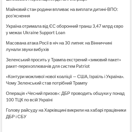
Майновий стан родини впливає на виплати дитині-ВПО:
роз’яснення
Україна отримала від ЄС оборонний транш 3,47 млрд євро
у межах Ukraine Support Loan
Масована атака Росії в ніч на 30 липня: на Вінниччині
лунали звуки вибухів
Зеленський просить у Трампа екстрений «зимовий пакет»
ракет-перехоплювачів для систем Patriot
«Контури можливої нової коаліції — США, Ізраїль і Україна».
Чому Зеленський став потрібний Трампу
Операція «Чесний призов»: ДБР проводить обшуки у понад
100 ТЦК по всій Україні
Голову райсуду на Харківщині викрили на хабарі працівники
ДБР і СБУ