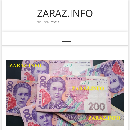
Перейти
ZARAZ.INFO
к
содержимому
ЗАРАЗ.ІНФО