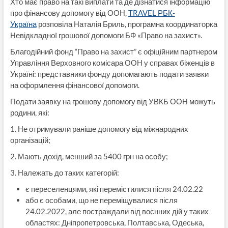
Хто має право на такі виплати та де дізнатися інформацію
про фінансову допомогу від ООН,
TRAVEL РБК-
Україна
розповіла Наталія Бриль, програмна координаторка
Невідкладної грошової допомоги БФ «Право на захист».
Благодійний фонд “Право на захист” є офіційним партнером
Управління Верховного комісара ООН у справах біженців в
Україні: представники фонду допомагають подати заявки
на оформлення фінансової допомоги.
Подати заявку на грошову допомогу від УВКБ ООН можуть
родини, які:
1. Не отримували раніше допомогу від міжнародних
організацій;
2. Мають дохід, менший за 5400 грн на особу;
3. Належать до таких категорій:
є переселенцями, які перемістилися після 24.02.22
або є особами, що не переміщувалися після
24.02.2022, але постраждали від воєнних дій у таких
областях: Дніпропетровська, Полтавська, Одеська,