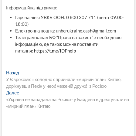
Інформаційна підтримка:
Гаряча лінія УВКБ ООН: 0 800 307 711 (пн-пт 09:00-
18:00)
Електронна пошта:
unhcrukraine.cash@gmail.com
Телеграм-канал БФ “Право на захист” з необхідною
інформацією, де також можна поставити
питання:
https://t.me/IDPhelp
Навигация
Предыдущая
Назад
запись:
У Єврокомісії холодно сприйняли «мирний план» Китаю,
по
дорікнувши Пекін у необмеженій дружбі з Росією
записям
Следующая
Далее
запись:
«Україна не нападала на Росію»- у Байдена відреагували на
«мирний план» Китаю