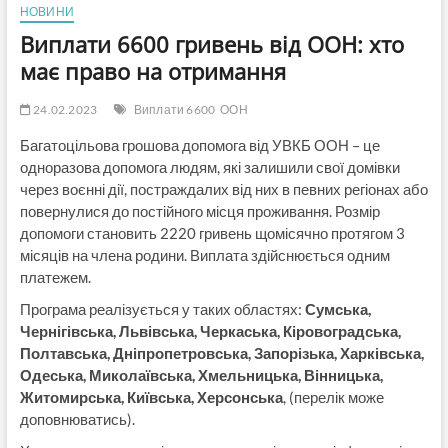
НОВИНИ
Виплати 6600 гривень від ООН: хто
має право на отримання
24.02.2023
Виплати 6600
ООН
Багатоцільова грошова допомога від УВКБ ООН – це
одноразова допомога людям, які залишили свої домівки
через воєнні дії, постраждалих від них в певних регіонах або
повернулися до постійного місця проживання. Розмір
допомоги становить 2220 гривень щомісячно протягом 3
місяців на члена родини. Виплата здійснюється одним
платежем.
Програма реалізується у таких областях:
Сумська,
Чернігівська, Львівська, Черкаська, Кіровоградська,
Полтавська, Дніпропетровська, Запорізька, Харківська,
Одеська, Миколаївська, Хмельницька, Вінницька,
Житомирська, Київська, Херсонська
, (перелік може
доповнюватись).