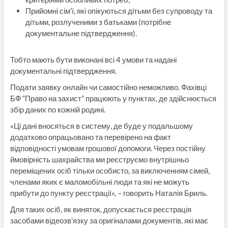
Прийомні сім’ї, які опікуються дітьми без супроводу та
дітьми, розлученими з батьками (потрібне
документальне підтвердження).
Тобто мають бути виконані всі 4 умови та надані
документальні підтвердження.
Подати заявку онлайн чи самостійно неможливо. Фахівці
БФ “Право на захист” працюють у пунктах, де здійснюється
збір даних по кожній родині.
«Ці дані вносяться в систему, де буде у подальшому
додатково опрацьовано та перевірено на факт
відповідності умовам грошової допомоги. Через постійну
ймовірність шахрайства ми реєструємо внутрішньо
переміщених осіб тільки особисто, за виключенням сімей,
членами яких є маломобільні люди та які не можуть
прибути до пункту реєстрації», – говорить Наталія Бриль.
Для таких осіб, як виняток, допускається реєстрація
засобами відеозв’язку за оригіналами документів, які має