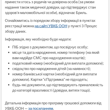
принести хтось з родичів чи довірена особа (за умови
надання також медичної довідки, що підтверджує стан
здоров’я маломобільної особи), відзначає Бриль.
Ознайомитись із порядком збору інформації в пунктах
реєстрації можна
на сайті УВКБ ООН
у пункті 3 Процес
збору даних.
Інформація, яку необхідно буде надати:
ПІБ згідно з документом, що посвідчує особу;
місце та дата народження, номер телефону (на який
вам надійде СМС про надходження коштів);
податковий номер (необхідний для виплати допомоги);
свідоцтво про народження дітей (за наявності);
номер банківської картки (необхідний для виплати
допомоги). Картки “єПідтримка” не підходять;
будь-які документи, що підтверджують приналежність
до категорії вразливості (довідки, витяги тощо).
Детальна інформація про програму грошової допомоги від
УВКБ ООН —
за посиланням
.