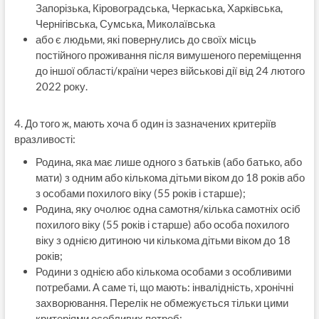
Запорізька, Кіровоградська, Черкаська, Харківська,
Чернігівська, Сумська, Миколаївська
або є людьми, які повернулись до своїх місць
постійного проживання після вимушеного переміщення
до іншої області/країни через військові дії від 24 лютого
2022 року.
4. До того ж, мають хоча б один із зазначених критеріїв
вразливості:
Родина, яка має лише одного з батьків (або батько, або
мати) з одним або кількома дітьми віком до 18 років або
з особами похилого віку (55 років і старше);
Родина, яку очолює одна самотня/кілька самотніх осіб
похилого віку (55 років і старше) або особа похилого
віку з однією дитиною чи кількома дітьми віком до 18
років;
Родини з однією або кількома особами з особливими
потребами. А саме ті, що мають: інвалідність, хронічні
захворювання. Перелік не обмежується тільки цими
критеріями особливих потреб;