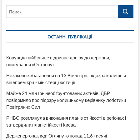
Поиск…
ОСТАННІ ПУБЛІКАЦІЇ
Корупція найбільше підриває довіру до держави,-
опитування «Острову»
Незаконне збагачення на 13,9 млн грн: підозра колишній
віцепрем’єрці- міністерці юстиції
Майже 21 млн грн необґрунтованих активів: ДБР
повідомило про підозру колишньому керівнику логістики
Повітряних Сил
РНБО розглянула виконання планів стійкості в регіонах і
затвердила план стійкості Києва
Держенергонагляд: Оглянуто понад 11,6 тисячі