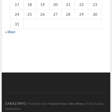
17
18
19
20
21
22
23
24
25
26
27
28
29
30
31
« Июл
fake breitling
ZARAZ.INFO
| Разработано:
Theme Freesia
|
WordPress
| © Все права
защищены