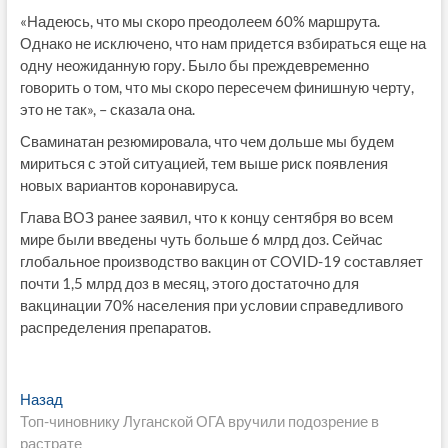
«Надеюсь, что мы скоро преодолеем 60% маршрута.
Однако не исключено, что нам придется взбираться еще на
одну неожиданную гору. Было бы преждевременно
говорить о том, что мы скоро пересечем финишную черту,
это не так», – сказала она.
Сваминатан резюмировала, что чем дольше мы будем
мириться с этой ситуацией, тем выше риск появления
новых вариантов коронавируса.
Глава ВОЗ ранее заявил, что к концу сентября во всем
мире были введены чуть больше 6 млрд доз. Сейчас
глобальное производство вакцин от COVID-19 составляет
почти 1,5 млрд доз в месяц, этого достаточно для
вакцинации 70% населения при условии справедливого
распределения препаратов.
Навигация
Предыдущая
Назад
запись:
Топ-чиновнику Луганской ОГА вручили подозрение в
по
растрате