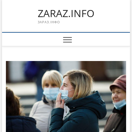
Перейти
ZARAZ.INFO
к
содержимому
ЗАРАЗ.ІНФО