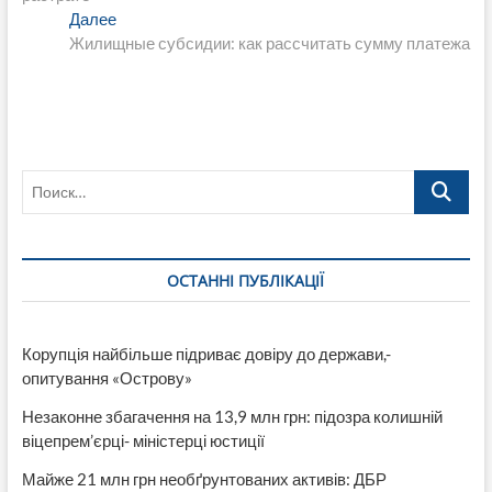
записям
Следующая
Далее
запись:
Жилищные субсидии: как рассчитать сумму платежа
Поиск…
ОСТАННІ ПУБЛІКАЦІЇ
Корупція найбільше підриває довіру до держави,-
опитування «Острову»
Незаконне збагачення на 13,9 млн грн: підозра колишній
віцепрем’єрці- міністерці юстиції
Майже 21 млн грн необґрунтованих активів: ДБР