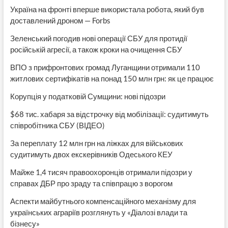
Україна на фронті вперше використала робота, який був
доставлений дроном — Forbs
Зеленський погодив нові операції СБУ для протидії
російській агресії, а також кроки на очищення СБУ
ВПО з прифронтових громад Луганщини отримали 110
житлових сертифікатів на понад 150 млн грн: як це працює
Корупція у податковій Сумщини: нові підозри
$68 тис. хабаря за відстрочку від мобілізації: судитимуть
співробітника СБУ (ВІДЕО)
За переплату 12 млн грн на ліжках для військових
судитимуть двох екскерівників Одеського КЕУ
Майже 1,4 тисяч правоохоронців отримали підозри у
справах ДБР про зраду та співпрацю з ворогом
Аспекти майбутнього компенсаційного механізму для
українських аграріїв розглянуть у «Діалозі влади та
бізнесу»