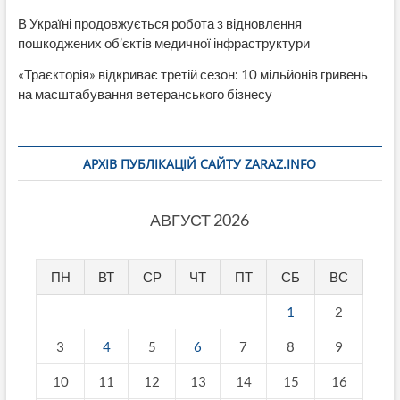
В Україні продовжується робота з відновлення
пошкоджених об’єктів медичної інфраструктури
«Траєкторія» відкриває третій сезон: 10 мільйонів гривень
на масштабування ветеранського бізнесу
АРХІВ ПУБЛІКАЦІЙ САЙТУ ZARAZ.INFO
АВГУСТ 2026
ПН
ВТ
СР
ЧТ
ПТ
СБ
ВС
1
2
3
4
5
6
7
8
9
10
11
12
13
14
15
16