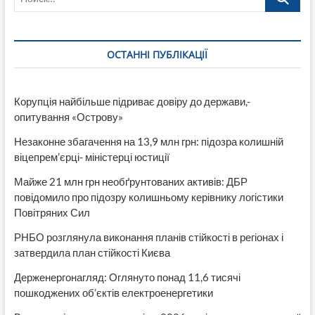
ОСТАННІ ПУБЛІКАЦІЇ
Корупція найбільше підриває довіру до держави,-
опитування «Острову»
Незаконне збагачення на 13,9 млн грн: підозра колишній
віцепрем’єрці- міністерці юстиції
Майже 21 млн грн необґрунтованих активів: ДБР
повідомило про підозру колишньому керівнику логістики
Повітряних Сил
РНБО розглянула виконання планів стійкості в регіонах і
затвердила план стійкості Києва
Держенергонагляд: Оглянуто понад 11,6 тисячі
пошкоджених об’єктів електроенергетики