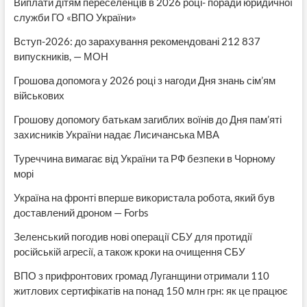
Виплати дітям переселенців в 2026 році- поради юридичної
служби ГО «ВПО України»
Вступ-2026: до зарахування рекомендовані 212 837
випускників, — МОН
Грошова допомога у 2026 році з нагоди Дня знань сім’ям
військових
Грошову допомогу батькам загиблих воїнів до Дня пам’яті
захисників України надає Лисичанська МВА
Туреччина вимагає від України та РФ безпеки в Чорному
морі
Україна на фронті вперше використала робота, який був
доставлений дроном — Forbs
Зеленський погодив нові операції СБУ для протидії
російській агресії, а також кроки на очищення СБУ
ВПО з прифронтових громад Луганщини отримали 110
житлових сертифікатів на понад 150 млн грн: як це працює