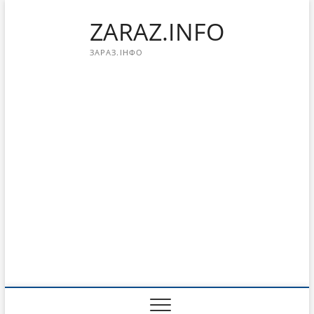
Перейти
ZARAZ.INFO
к
содержимому
ЗАРАЗ.ІНФО