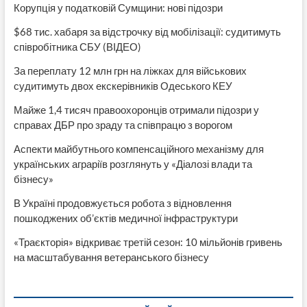
Корупція у податковій Сумщини: нові підозри
$68 тис. хабаря за відстрочку від мобілізації: судитимуть
співробітника СБУ (ВІДЕО)
За переплату 12 млн грн на ліжках для військових
судитимуть двох екскерівників Одеського КЕУ
Майже 1,4 тисяч правоохоронців отримали підозри у
справах ДБР про зраду та співпрацю з ворогом
Аспекти майбутнього компенсаційного механізму для
українських аграріїв розглянуть у «Діалозі влади та
бізнесу»
В Україні продовжується робота з відновлення
пошкоджених об’єктів медичної інфраструктури
«Траєкторія» відкриває третій сезон: 10 мільйонів гривень
на масштабування ветеранського бізнесу