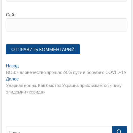
Сайт
Навигация
Предыдущая
Назад
запись:
ВОЗ: человечество прошло 60% пути в борьбе с COVID-19
по
Следующая
Далее
записям
запись:
Ударная волна. Как быстро Украина приближается к пику
эпидемии «ковида»
Поиск…