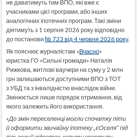
не даватимуть тим ВПО, які вже є
учасниками цієї програми, або інших
аналогічних іпотечних програм. Такі зміни
діятимуть з 1 серпня 2026 року відповідно
до постанови
№ 723 від 4 червня 2026 року
.
Як пояснює журналістам «
Вчасно
»
юристка ГО «Сильні громади» Наталія
Рижкова, житлові ваучери на суму у 2 млн
грн залишаються доступними ВПО з ТОТ
з УБД та з інвалідністю внаслідок війни.
Змінюється лише порядок отримання, від
якого залежить його використання.
«До змін переселенці могли спочатку піти
й оформити звичайну іпотеку „єОселя“ під
пільговий відсоток, купити квартиру,