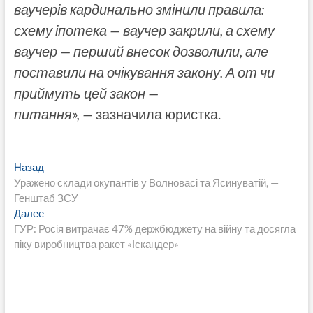
ваучерів кардинально змінили правила:
схему іпотека — ваучер закрили, а схему
ваучер — перший внесок дозволили, але
поставили на очікування закону. А от чи
приймуть цей закон —
питання», —
зазначила юристка.
Навигация
Предыдущая
Назад
запись:
Уражено склади окупантів у Волновасі та Ясинуватій, —
по
Генштаб ЗСУ
записям
Следующая
Далее
запись:
ГУР: Росія витрачає 47% держбюджету на війну та досягла
піку виробництва ракет «Іскандер»