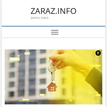
Перейти
ZARAZ.INFO
к
содержимому
ЗАРАЗ.ІНФО