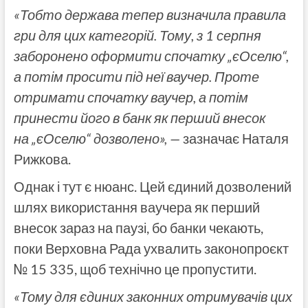
«Тобто держава тепер визначила правила
гри для цих категорій. Тому, з 1 серпня
заборонено оформити спочатку „єОселю“,
а потім просити під неї ваучер. Проте
отримати спочатку ваучер, а потім
принести його в банк як перший внесок
на „єОселю“ дозволено», —
зазначає Наталя
Рижкова.
Однак і тут є нюанс. Цей єдиний дозволений
шлях використання ваучера як перший
внесок зараз на паузі, бо банки чекають,
поки Верховна Рада ухвалить законопроєкт
№ 15 335, щоб технічно це пропустити.
«Тому для єдиних законних отримувачів цих