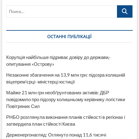
Поиск…
ОСТАННІ ПУБЛІКАЦІЇ
Корупція найбільше підриває довіру до держави,-
опитування «Острову»
Незаконне збагачення на 13,9 млн грн: підозра колишній
віцепрем’єрці- міністерці юстиції
Майже 21 млн грн необґрунтованих активів: ДБР
повідомило про підозру колишньому керівнику логістики
Повітряних Сил
РНБО розглянула виконання планів стійкості в регіонах і
затвердила план стійкості Києва
Держенергонагляд: Оглянуто понад 11,6 тисячі