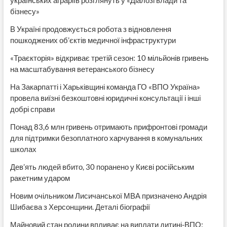
українських аграріїв розглянуть у «Діалозі влади та
бізнесу»
В Україні продовжується робота з відновлення
пошкоджених об’єктів медичної інфраструктури
«Траєкторія» відкриває третій сезон: 10 мільйонів гривень
на масштабування ветеранського бізнесу
На Закарпатті і Харьківщині команда ГО «ВПО Україна»
провела виїзні безкоштовні юридичні консультації і інші
добрі справи
Понад 83,6 млн гривень отримають прифронтові громади
для підтримки безоплатного харчування в комунальних
школах
Дев’ять людей вбито, 30 поранено у Києві російським
ракетним ударом
Новим очільником Лисичанської МВА призначено Андрія
Шибаєва з Херсонщини. Деталі біографії
Майновий стан родини впливає на виплати дитині-ВПО: