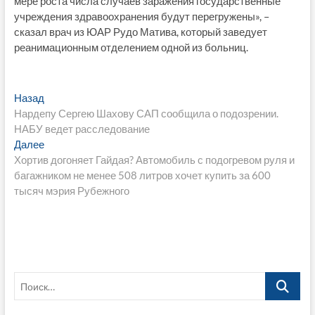
мере роста числа случаев заражения государственные
учреждения здравоохранения будут перегружены», –
сказал врач из ЮАР Рудо Матива, который заведует
реанимационным отделением одной из больниц.
Навигация
Предыдущая
Назад
запись:
Нардепу Сергею Шахову САП сообщила о подозрении.
по
НАБУ ведет расследование
записям
Следующая
Далее
запись:
Хортив догоняет Гайдая? Автомобиль с подогревом руля и
багажником не менее 508 литров хочет купить за 600
тысяч мэрия Рубежного
Поиск…