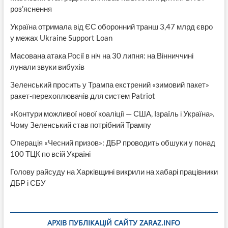
роз’яснення
Україна отримала від ЄС оборонний транш 3,47 млрд євро
у межах Ukraine Support Loan
Масована атака Росії в ніч на 30 липня: на Вінниччині
лунали звуки вибухів
Зеленський просить у Трампа екстрений «зимовий пакет»
ракет-перехоплювачів для систем Patriot
«Контури можливої нової коаліції — США, Ізраїль і Україна».
Чому Зеленський став потрібний Трампу
Операція «Чесний призов»: ДБР проводить обшуки у понад
100 ТЦК по всій Україні
Голову райсуду на Харківщині викрили на хабарі працівники
ДБР і СБУ
АРХІВ ПУБЛІКАЦІЙ САЙТУ ZARAZ.INFO