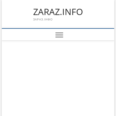
Перейти
ZARAZ.INFO
к
содержимому
ЗАРАЗ.ІНФО