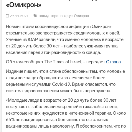
«Омикрон»
29.11.2021
ковид
коронавирус
Омикрон
Новый штамм коронавирусной инфекции «Омикрон»
стремительно распространяется среди молодых людей.
Ученые из ЮАР заявили, что именно молодежь в возрасте
от 20 до чуть более 30 лет – наиболее уязвимая группа
населения перед этой разновидностью ковида.
Об этом сообщает The Times of Israel, – передает
Страна
.
Издание пишет, что в стане обеспокоены тем, что молодые
люди все чаще обращаются за лечением с более
серьезными случаями Covid-19. Врачи опасаются, что
система здравоохранения может быть перегружена.
«Молодые люди в возрасте от 20 до чуть более 30 лет
поступают с заболеванием средней и тяжелой степени,
некоторые из них нуждаются в интенсивной терапии. Около
65% не вакцинированы, а большинство остальных
вакцинированы лишь наполовину. Я обеспокоен тем, что по