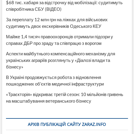
$68 тис. хабаря за відстрочку від мобілізації: судитимуть
співробітника СБУ (ВІДЕО)
За переплату 12 млн грн на ліжках для військових
судитимуть двох екскерівників Одеського КЕУ
Майже 1,4 тисяч правоохоронців отримали підозри у
справах ДБР про зраду та співпрацю з ворогом
Аспекти майбутнього компенсаційного механізму для
українських аграріїв розглянуть у «Діалозі влади та
бізнесу»
В Україні продовжується робота з відновлення
пошкоджених об’єктів медичної інфраструктури
«Траєкторія» відкриває третій сезон: 10 мільйонів гривень
на масштабування ветеранського бізнесу
АРХІВ ПУБЛІКАЦІЙ САЙТУ ZARAZ.INFO