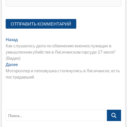
Навигация
Предыдущая
Назад
запись:
Как слушалось дело по обвинению военнослужащих в
по
умышленном убийстве в Лисичанском горсуде 27 июля?
записям
(Видео)
Следующая
Далее
запись:
Мотороллер и легковушка столкнулись в Лисичанске, есть
пострадавший
Поиск…