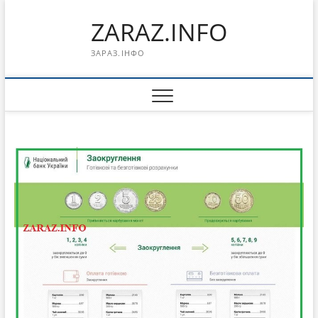
Перейти
ZARAZ.INFO
к
содержимому
ЗАРАЗ.ІНФО