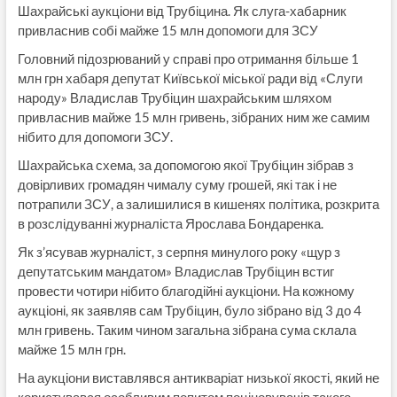
Шахрайські аукціони від Трубіцина. Як слуга-хабарник
привласнив собі майже 15 млн допомоги для ЗСУ
Головний підозрюваний у справі про отримання більше 1
млн грн хабаря депутат Київської міської ради від «Слуги
народу» Владислав Трубіцин шахрайським шляхом
привласнив майже 15 млн гривень, зібраних ним же самим
нібито для допомоги ЗСУ.
Шахрайська схема, за допомогою якої Трубіцин зібрав з
довірливих громадян чималу суму грошей, які так і не
потрапили ЗСУ, а залишилися в кишенях політика, розкрита
в розслідуванні журналіста Ярослава Бондаренка.
Як з’ясував журналіст, з серпня минулого року «щур з
депутатським мандатом» Владислав Трубіцин встиг
провести чотири нібито благодійні аукціони. На кожному
аукціоні, як заявляв сам Трубіцин, було зібрано від 3 до 4
млн гривень. Таким чином загальна зібрана сума склала
майже 15 млн грн.
На аукціони виставлявся антикваріат низької якості, який не
користувався особливим попитом поціновувачів такого