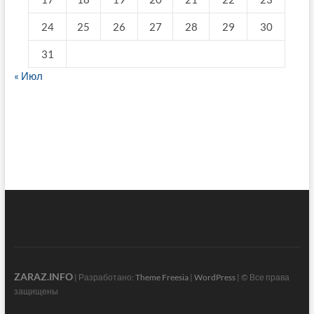
24
25
26
27
28
29
30
31
« Июл
fake breitling
ZARAZ.INFO
| Разработано:
Theme Freesia
|
WordPress
| © Все права
защищены