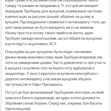
товару та роками не продавався. Ті, хто цей антикваріат
передавав Трубіцину для аукціонів, отримували частково
компенсацію за рахунок грошей, зібраних на цьому ж
аукціоні. Підтвердження справжності антикваріату і того, що
цей товар раніше не було вкрадено, ніхто не вимагав.
Нікому просто в голову такого прийти не могло, адже
Трубіцин завжди наголошував, що усі зібрані на аукціонах
кошти підуть на допомогу ЗСУ.
Покупцями на цих аукціонах були люди з великими
фінансовими можливостями, яким Трубіцин впарював ліві
лоти за завищеними цінами. Часто домовленість про участь
в аукціоні та купівлю того чи іншого лоту відбувалася
заздалегідь. У якості відплати за купівлю непотрібного і
дорогого антикваріату учасникам аукціонів обіцяли
заступництво в Офісі Президента.
По суті це був організований Трубіциним лохотрон, на який
повелося багато підприємців, які щиро хотіли допомогти
Збройним силам України. Серед них, зокрема, був Василь
Хмельницький.