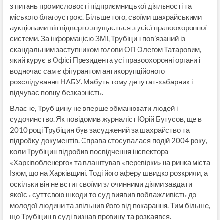
з питань промисловості підприємницької діяльності та
міського благоустрою. Більше того, своїми шахрайськими
аукціонами він відверто знущається з усієї правоохоронної
системи. За інформацією ЗМІ, Трубіцин пов’язаний із
скандальним заступником голови ОП Олегом Татаровим,
який курує в Офісі Президента усі правоохоронні органи і
водночас сам є фігурантом антикорупційоного
розслідування НАБУ. Мабуть тому депутат-хабарник і
відчуває повну безкарність.
Власне, Трубіцину не вперше обманювати людей і
судочинство. Як повідомив журналіст Юрій Бутусов, ще в
2010 році Трубіцин був засуджений за шахрайство та
підробку документів. Справа стосувалася подій 2004 року,
коли Трубіцин підробив посвідчення інспектора
«Харківобленерго» та влаштував «перевірки» на ринка міста
Ізюм, що на Харківщині. Тоді його аферу швидко розкрили, а
оскільки він не встиг своїми злочинними діями завдати
якоїсь суттєвою шкоди то суд виявив поблажливість до
молодої людини та звільнив його від покарання. Тим більше,
що Трубіцин в суді визнав провину та розкаявся.