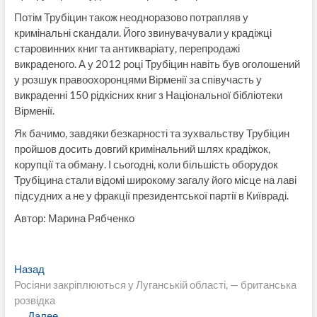
Потім Трубіцин також неодноразово потрапляв у
кримінальні скандали. Його звинувачували у крадіжці
старовинних книг та антикваріату, перепродажі
викраденого. А у 2012 році Трубіцин навіть був оголошений
у розшук правоохоронцями Вірменії за співучасть у
викраденні 150 рідкісних книг з Національної бібліотеки
Вірменії.
Як бачимо, завдяки безкарності та зухвальству Трубіцин
пройшов досить довгий кримінальний шлях крадіжок,
корупції та обману. І сьогодні, коли більшість оборудок
Трубіцина стали відомі широкому загалу його місце на лаві
підсудних а не у фракції президентської партії в Київраді.
Автор: Марина Рябченко
Навигация
Предыдущая
Назад
запись:
Росіяни закріплюються у Луганській області, — британська
по
розвідка
записям
Следующая
Далее