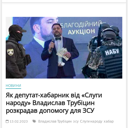
НОВИНИ
Як депутат-хабарник від «Слуги
народу» Владислав Трубіцин
розкрадав допомогу для ЗСУ
13.02.2023
Владислав Трубіцин
зсу
Слуги народу
хабар