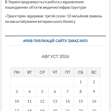
В Україні продовжується робота з відновлення
пошкоджених об’єктів медичної інфраструктури
«Траєкторія» відкриває третій сезон: 10 мільйонів гривень
на масштабування ветеранського бізнесу
АРХІВ ПУБЛІКАЦІЙ САЙТУ ZARAZ.INFO
АВГУСТ 2026
ПН
ВТ
СР
ЧТ
ПТ
СБ
ВС
1
2
3
4
5
6
7
8
9
10
11
12
13
14
15
16
17
18
19
20
21
22
23