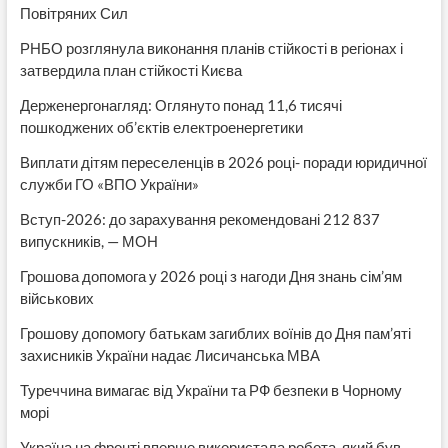
Повітряних Сил
РНБО розглянула виконання планів стійкості в регіонах і
затвердила план стійкості Києва
Держенергонагляд: Оглянуто понад 11,6 тисячі
пошкоджених об’єктів електроенергетики
Виплати дітям переселенців в 2026 році- поради юридичної
служби ГО «ВПО України»
Вступ-2026: до зарахування рекомендовані 212 837
випускників, — МОН
Грошова допомога у 2026 році з нагоди Дня знань сім’ям
військових
Грошову допомогу батькам загиблих воїнів до Дня пам’яті
захисників України надає Лисичанська МВА
Туреччина вимагає від України та РФ безпеки в Чорному
морі
Україна на фронті вперше використала робота, який був