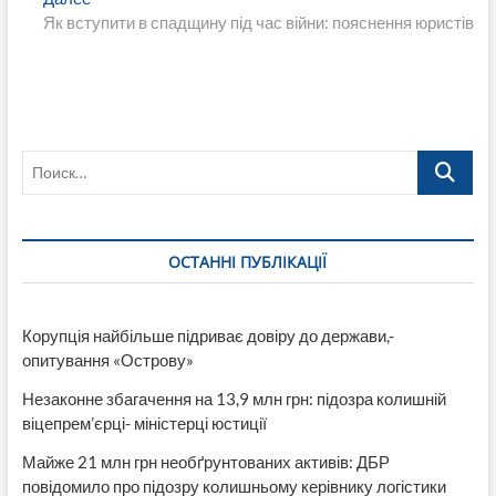
запись:
Як вступити в спадщину під час війни: пояснення юристів
Поиск…
ОСТАННІ ПУБЛІКАЦІЇ
Корупція найбільше підриває довіру до держави,-
опитування «Острову»
Незаконне збагачення на 13,9 млн грн: підозра колишній
віцепрем’єрці- міністерці юстиції
Майже 21 млн грн необґрунтованих активів: ДБР
повідомило про підозру колишньому керівнику логістики