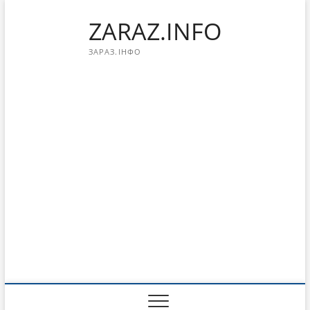
Перейти
ZARAZ.INFO
к
содержимому
ЗАРАЗ.ІНФО