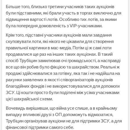
Більше того, близько третини учасників таких аукціонів
були підставними, які брали участь в торгах виключно для
підвищення вартості лотів. Особливо тих лотів, за якими
була попередня домовленість з VIP-учасниками.
Крім того, підставні учасники аукціонів мали завдання
скуповувати лоти, які нікого не цікавили для створення
правильної картинки в мас-медіа. Потім ці ж самі лоти
продавалися ще раз на інших таких аукціонах. В такий
спосіб Трубіцин замилював очі громадськості, а насправді
все що він робив було фікцією та шахрайством. Реальні ж
продажі здійснювалися за готівку, яка так і не надійшла на
рахунки заявлених в якості співорганізаторів аукціонів
благодійних фондів і не використовувалися для допомоги
ЗСУ. Ці кошти просто були поділені між усіма учасниками
цієї шахрайської схеми.
Вочевидь вирішивши, що війна усе спише, а в крайньому
випадку впливові друзі з ОП допоможуть відмазатися,
Трубіцин організував аукціони не для підтримки ЗСУ, а для
фінансової підтримки самого себе.