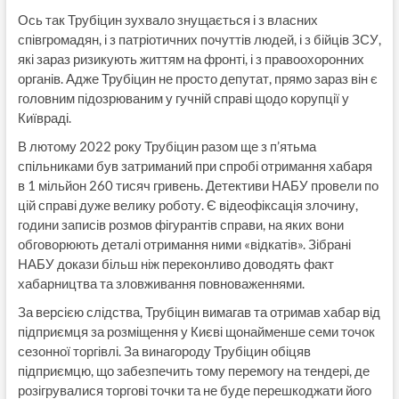
Ось так Трубіцин зухвало знущається і з власних
співгромадян, і з патріотичних почуттів людей, і з бійців ЗСУ,
які зараз ризикують життям на фронті, і з правоохоронних
органів. Адже Трубіцин не просто депутат, прямо зараз він є
головним підозрюваним у гучній справі щодо корупції у
Київраді.
В лютому 2022 року Трубіцин разом ще з п’ятьма
спільниками був затриманий при спробі отримання хабаря
в 1 мільйон 260 тисяч гривень. Детективи НАБУ провели по
цій справі дуже велику роботу. Є відеофіксація злочину,
години записів розмов фігурантів справи, на яких вони
обговорюють деталі отримання ними «відкатів». Зібрані
НАБУ докази більш ніж переконливо доводять факт
хабарництва та зловживання повноваженнями.
За версією слідства, Трубіцин вимагав та отримав хабар від
підприємця за розміщення у Києві щонайменше семи точок
сезонної торгівлі. За винагороду Трубіцин обіцяв
підприємцю, що забезпечить тому перемогу на тендері, де
розігрувалися торгові точки та не буде перешкоджати його