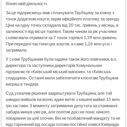
бізнесовій діяльності.
За це підприємець мав сплачувати Трубіцину за кожну з
точок додаткові кошти, окрім офіційного платежу за оренду.
Ціна на одну точку складала від 20 тис. гривень у місяць, в
залежності від місця торгівлі. Таким чином за рік учасники
схеми мали отримати за 7 точок торгівлі 1,39 млн гривень.
При передачі частини цих коштів, а саме 1,26 млн усіх і
затримали.
У схемі Трубіциним були задіяні також його помічники, в.о.
директора та заступники директорів Комунальних
підприємств «Київський міський магазин» та «Київська
спадщина». Останні мали забезпечити клієнтам Трубіцина
виграш в тендері.
Суд ухвалив рішення заарештувати Трубіцина, але той
швидко вийшов на волю, адже витяг з кишені майже 15 млн
грн застави. З моменту затримання депутата на отриманні
хабара минув уже рік, але політик досі не поніс ніякого
покарання за цей злочин. Він не позбавлений мандату та не
відсторонений від посади голови постійної комісії Київради