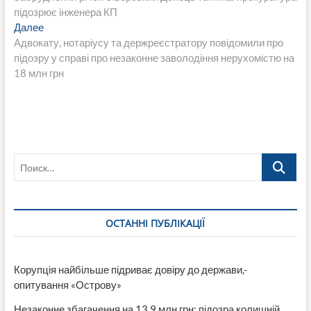
по
підозрює інженера КП
записям
Следующая
Далее
запись:
Адвокату, нотаріусу та держреєстратору повідомили про
підозру у справі про незаконне заволодіння нерухомістю на
18 млн грн
Поиск…
ОСТАННІ ПУБЛІКАЦІЇ
Корупція найбільше підриває довіру до держави,-
опитування «Острову»
Незаконне збагачення на 13,9 млн грн: підозра колишній