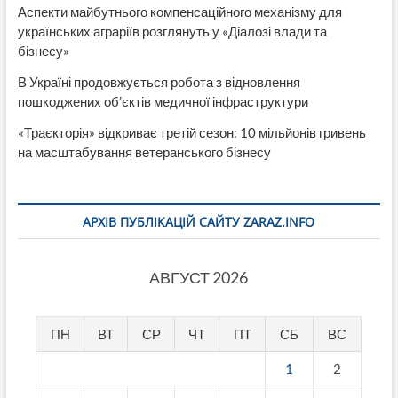
Аспекти майбутнього компенсаційного механізму для
українських аграріїв розглянуть у «Діалозі влади та
бізнесу»
В Україні продовжується робота з відновлення
пошкоджених об’єктів медичної інфраструктури
«Траєкторія» відкриває третій сезон: 10 мільйонів гривень
на масштабування ветеранського бізнесу
АРХІВ ПУБЛІКАЦІЙ САЙТУ ZARAZ.INFO
АВГУСТ 2026
ПН
ВТ
СР
ЧТ
ПТ
СБ
ВС
1
2