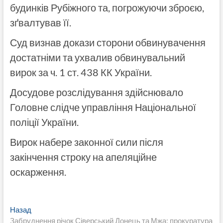
будинків Рубіжного та, погрожуючи зброєю,
зґвалтував її.
Суд визнав докази сторони обвинувачення
достатніми та ухвалив обвинувальний
вирок за ч. 1 ст. 438 КК України.
Досудове розслідування здійснювало
Головне слідче управління Національної
поліції України.
Вирок набере законної сили після
закінчення строку на апеляційне
оскарження.
Навигация
Предыдущая
Назад
запись:
Забруднення річок Сіверський Донець та Мжа: прокуратура