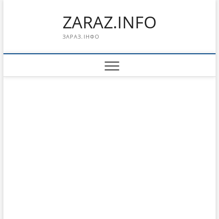
Перейти
ZARAZ.INFO
к
содержимому
ЗАРАЗ.ІНФО