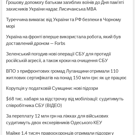
Грошову допомогу батькам загиблих воїнів до Дня пам’яті
захисників України надає Лисичанська МВА
Туреччина вимагає від України та РФ безпеки в Чорному
морі
Україна на фронті вперше використала робота, який був
доставлений дроном — Forbs
Зеленський погодив нові операції СБУ для протидії
російській агресії, а також кроки на очищення СБУ
ВПО з прифронтових громад Луганщини отримали 110
житлових сертифікатів на понад 150 млн грн: як це працює
Корупція у податковій Сумщини: нові підозри
$68 тис. хабаря за відстрочку від мобілізації: судитимуть
співробітника СБУ (ВІДЕО)
За переплату 12 млн грн на ліжках для військових
судитимуть двох екскерівників Одеського КЕУ
Майже 1,4 тисяч правоохоронців отримали підозри у