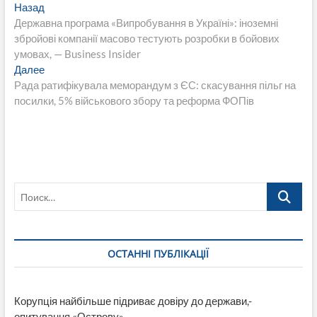
Навигация
Предыдущая
Назад
запись:
Державна програма «Випробування в Україні»: іноземні
по
збройові компанії масово тестують розробки в бойових
записям
умовах, — Business Insider
Следующая
Далее
запись:
Рада ратифікувала меморандум з ЄС: скасування пільг на
посилки, 5% військового збору та реформа ФОПів
Поиск…
ОСТАННІ ПУБЛІКАЦІЇ
Корупція найбільше підриває довіру до держави,-
опитування «Острову»