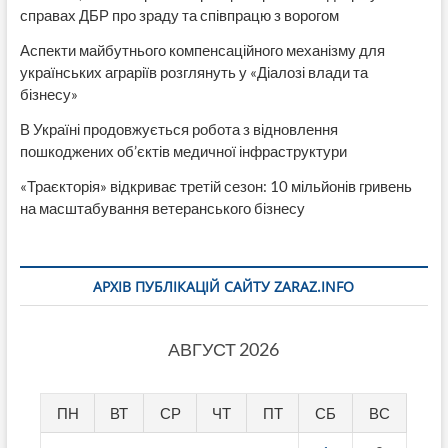
справах ДБР про зраду та співпрацю з ворогом
Аспекти майбутнього компенсаційного механізму для
українських аграріїв розглянуть у «Діалозі влади та
бізнесу»
В Україні продовжується робота з відновлення
пошкоджених об’єктів медичної інфраструктури
«Траєкторія» відкриває третій сезон: 10 мільйонів гривень
на масштабування ветеранського бізнесу
АРХІВ ПУБЛІКАЦІЙ САЙТУ ZARAZ.INFO
АВГУСТ 2026
ПН
ВТ
СР
ЧТ
ПТ
СБ
ВС