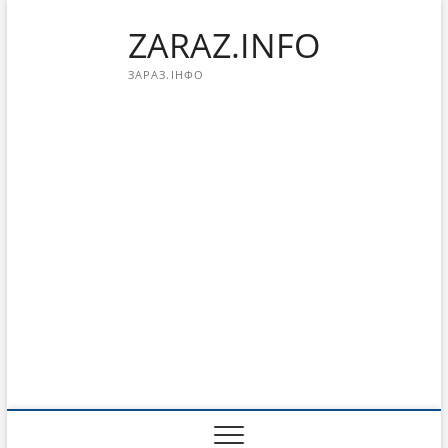
Перейти
ZARAZ.INFO
к
содержимому
ЗАРАЗ.ІНФО