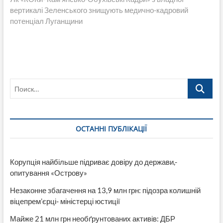
вертикалі Зеленського знищують медично-кадровий
потенціал Луганщини
Поиск…
ОСТАННІ ПУБЛІКАЦІЇ
Корупція найбільше підриває довіру до держави,-
опитування «Острову»
Незаконне збагачення на 13,9 млн грн: підозра колишній
віцепрем’єрці- міністерці юстиції
Майже 21 млн грн необґрунтованих активів: ДБР