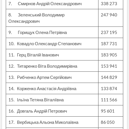
7. Смирнов Андрій Олександрович
338 273
8. Зеленський Володимир
247 940
Олександрович
9. Горищук Олена Петрівна
237 195
10. Ковадло Олександр Степанович
187 731
11. Герц Віталій Іванович
183 905
12. Титаренко Віта Володимирівна
153 941
13. Рибченко Артем Сергійович
144 829
14. Корженко Анастасія Андріївна
133 874
15. Ільїна Тетяна Віталіївна
111 566
16. Довгаль Андрій Петрович
95 601
17. Вербицька Альона Миколаївна
86 050