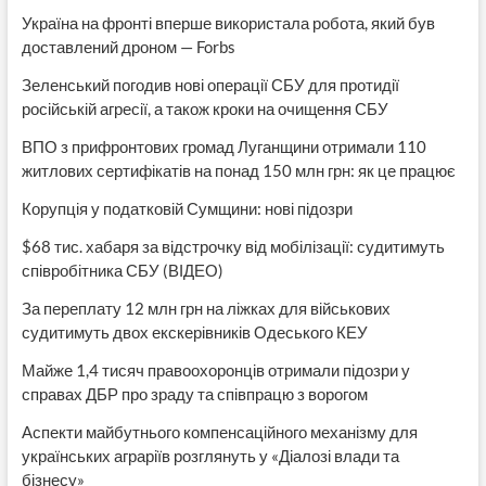
Україна на фронті вперше використала робота, який був
доставлений дроном — Forbs
Зеленський погодив нові операції СБУ для протидії
російській агресії, а також кроки на очищення СБУ
ВПО з прифронтових громад Луганщини отримали 110
житлових сертифікатів на понад 150 млн грн: як це працює
Корупція у податковій Сумщини: нові підозри
$68 тис. хабаря за відстрочку від мобілізації: судитимуть
співробітника СБУ (ВІДЕО)
За переплату 12 млн грн на ліжках для військових
судитимуть двох екскерівників Одеського КЕУ
Майже 1,4 тисяч правоохоронців отримали підозри у
справах ДБР про зраду та співпрацю з ворогом
Аспекти майбутнього компенсаційного механізму для
українських аграріїв розглянуть у «Діалозі влади та
бізнесу»