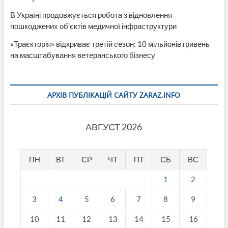
В Україні продовжується робота з відновлення
пошкоджених об’єктів медичної інфраструктури
«Траєкторія» відкриває третій сезон: 10 мільйонів гривень
на масштабування ветеранського бізнесу
АРХІВ ПУБЛІКАЦІЙ САЙТУ ZARAZ.INFO
АВГУСТ 2026
ПН
ВТ
СР
ЧТ
ПТ
СБ
ВС
1
2
3
4
5
6
7
8
9
10
11
12
13
14
15
16