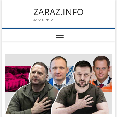
Перейти
ZARAZ.INFO
к
содержимому
ЗАРАЗ.ІНФО