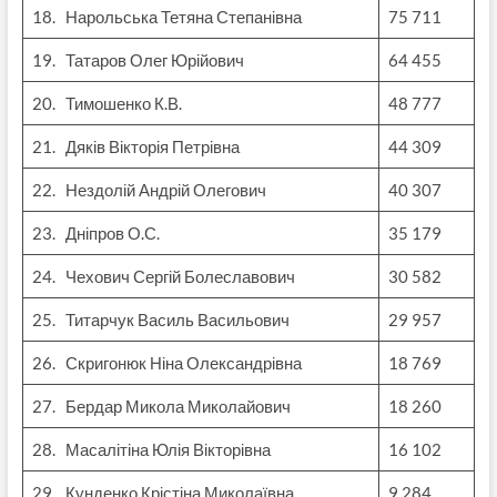
18. Нарольська Тетяна Степанівна
75 711
19. Татаров Олег Юрійович
64 455
20. Тимошенко К.В.
48 777
21. Дяків Вікторія Петрівна
44 309
22. Нездолій Андрій Олегович
40 307
23. Дніпров О.С.
35 179
24. Чехович Сергій Болеславович
30 582
25. Титарчук Василь Васильович
29 957
26. Скригонюк Ніна Олександрівна
18 769
27. Бердар Микола Миколайович
18 260
28. Масалітіна Юлія Вікторівна
16 102
29. Кунденко Крістіна Миколаївна
9 284