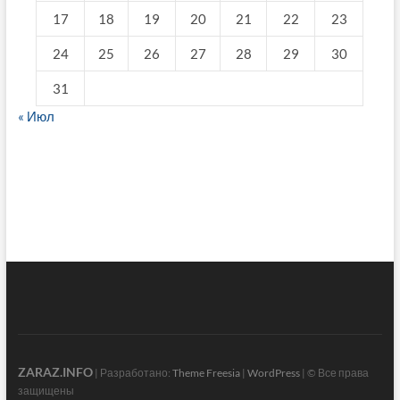
17
18
19
20
21
22
23
24
25
26
27
28
29
30
31
« Июл
fake breitling
ZARAZ.INFO
| Разработано:
Theme Freesia
|
WordPress
| © Все права
защищены