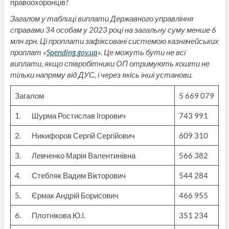
правоохоронців?
Загалом у таблиці виплати Державного управління
справами 34 особам у 2023 році на загальну суму менше 6
млн грн. Ці проплати зафіксовані системою казначейських
проплат «
Spending.gov.ua
». Це можуть бути не всі
виплати, якщо співробітники ОП отримують кошти не
тільки напряму від ДУС, і через якісь інші установи.
Загалом
5 669 079
1. Шурма Ростислав Ігорович
743 991
2. Никифоров Сергій Сергійович
609 310
3. Левченко Марія Валентинівна
566 382
4. Стебляк Вадим Вікторович
544 284
5. Єрмак Андрій Борисович
466 955
6. Плотнікова Ю.І.
351 234