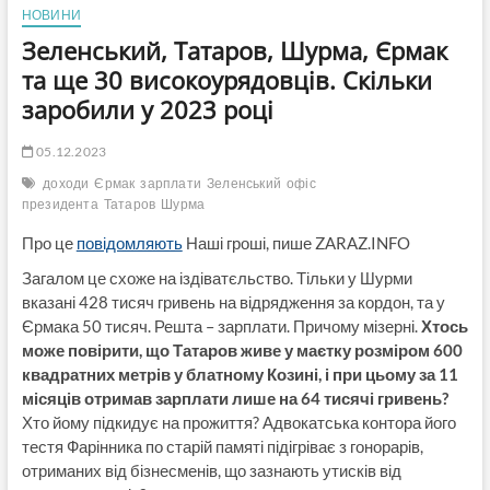
НОВИНИ
Зеленський, Татаров, Шурма, Єрмак
та ще 30 високоурядовців. Скільки
заробили у 2023 році
05.12.2023
доходи
Єрмак
зарплати
Зеленський
офіс
президента
Татаров
Шурма
Про це
повідомляють
Наші гроші, пише ZARAZ.INFO
Загалом це схоже на іздіватєльство. Тільки у Шурми
вказані 428 тисяч гривень на відрядження за кордон, та у
Єрмака 50 тисяч. Решта – зарплати. Причому мізерні.
Хтось
може повірити, що Татаров живе у маєтку розміром 600
квадратних метрів у блатному Козині, і при цьому за 11
місяців отримав зарплати лише на 64 тисячі гривень?
Хто йому підкидує на прожиття? Адвокатська контора його
тестя Фарінника по старій памяті підігріває з гонорарів,
отриманих від бізнесменів, що зазнають утисків від