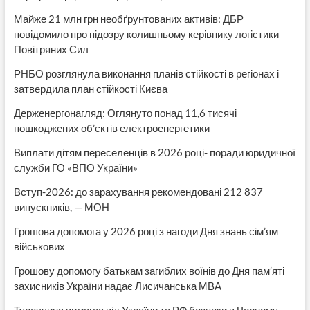
Майже 21 млн грн необґрунтованих активів: ДБР
повідомило про підозру колишньому керівнику логістики
Повітряних Сил
РНБО розглянула виконання планів стійкості в регіонах і
затвердила план стійкості Києва
Держенергонагляд: Оглянуто понад 11,6 тисячі
пошкоджених об’єктів електроенергетики
Виплати дітям переселенців в 2026 році- поради юридичної
служби ГО «ВПО України»
Вступ-2026: до зарахування рекомендовані 212 837
випускників, — МОН
Грошова допомога у 2026 році з нагоди Дня знань сім’ям
військових
Грошову допомогу батькам загиблих воїнів до Дня пам’яті
захисників України надає Лисичанська МВА
Туреччина вимагає від України та РФ безпеки в Чорному