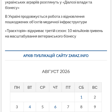
українських аграріїв розглянуть у «Діалозі влади та
бізнесу»
В Україні продовжується робота з відновлення
пошкоджених об’єктів медичної інфраструктури
«Траєкторія» відкриває третій сезон: 10 мільйонів гривень
на масштабування ветеранського бізнесу
АРХІВ ПУБЛІКАЦІЙ САЙТУ ZARAZ.INFO
АВГУСТ 2026
ПН
ВТ
СР
ЧТ
ПТ
СБ
ВС
1
2
3
4
5
6
7
8
9