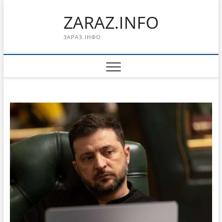
Перейти
ZARAZ.INFO
к
содержимому
ЗАРАЗ.ІНФО