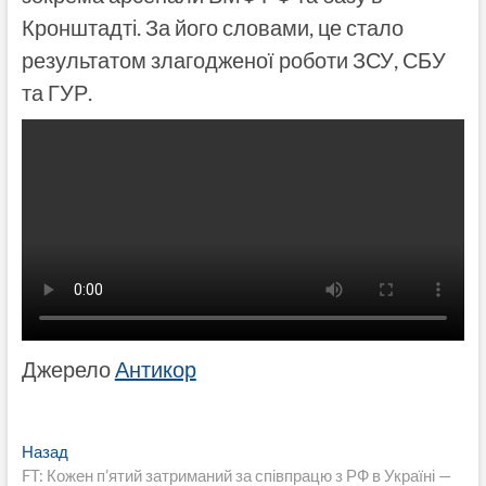
Кронштадті. За його словами, це стало
результатом злагодженої роботи ЗСУ, СБУ
та ГУР.
Джерело
Антикор
Навигация
Предыдущая
Назад
запись:
FT: Кожен п’ятий затриманий за співпрацю з РФ в Україні —