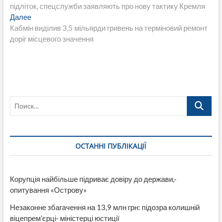
по
підліток, спецслужби заявляють про нову тактику Кремля
записям
Следующая
Далее
запись:
Кабмін виділив 3,5 мільярди гривень на терміновий ремонт
доріг місцевого значення
Поиск…
ОСТАННІ ПУБЛІКАЦІЇ
Корупція найбільше підриває довіру до держави,-
опитування «Острову»
Незаконне збагачення на 13,9 млн грн: підозра колишній
віцепрем’єрці- міністерці юстиції