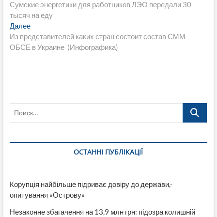
запись:
Сумские энергетики для работников ЛЭО передали 30
по
тысяч на еду
записям
Следующая
Далее
запись:
Из представителей каких стран состоит состав СММ
ОБСЕ в Украине (Инфографика)
Поиск…
ОСТАННІ ПУБЛІКАЦІЇ
Корупція найбільше підриває довіру до держави,-
опитування «Острову»
Незаконне збагачення на 13,9 млн грн: підозра колишній