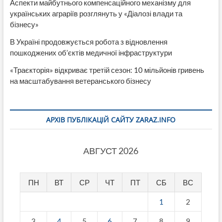
Аспекти майбутнього компенсаційного механізму для
українських аграріїв розглянуть у «Діалозі влади та
бізнесу»
В Україні продовжується робота з відновлення
пошкоджених об’єктів медичної інфраструктури
«Траєкторія» відкриває третій сезон: 10 мільйонів гривень
на масштабування ветеранського бізнесу
АРХІВ ПУБЛІКАЦІЙ САЙТУ ZARAZ.INFO
АВГУСТ 2026
ПН
ВТ
СР
ЧТ
ПТ
СБ
ВС
1
2
3
4
5
6
7
8
9