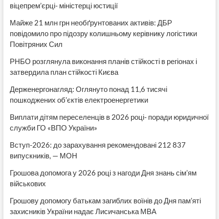
віцепрем’єрці- міністерці юстиції
Майже 21 млн грн необґрунтованих активів: ДБР
повідомило про підозру колишньому керівнику логістики
Повітряних Сил
РНБО розглянула виконання планів стійкості в регіонах і
затвердила план стійкості Києва
Держенергонагляд: Оглянуто понад 11,6 тисячі
пошкоджених об’єктів електроенергетики
Виплати дітям переселенців в 2026 році- поради юридичної
служби ГО «ВПО України»
Вступ-2026: до зарахування рекомендовані 212 837
випускників, — МОН
Грошова допомога у 2026 році з нагоди Дня знань сім’ям
військових
Грошову допомогу батькам загиблих воїнів до Дня пам’яті
захисників України надає Лисичанська МВА