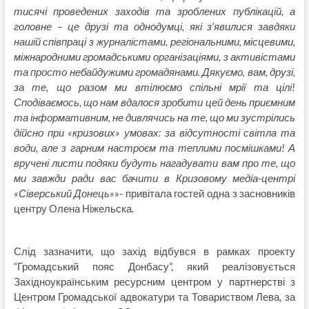
тисячі проведених заходів та зроблених публікацій, а
головне – це друзі та однодумці, які з’явилися завдяки
нашій співпраці з журналістами, регіональними, місцевими,
міжнародними громадськими організаціями, з активістами
та просто небайдужими громадянами. Дякуємо, вам, друзі,
за те, що разом ми втілюємо спільні мрії та цілі!
Сподіваємось, що нам вдалося зробити цей день приємним
та інформативним, не дивлячись на те, що ми зустрілись
дійсно при «кризових» умовах: за відсутності світла та
води, але з гарним настроєм та теплими посмішками! А
вручені листи подяки будуть нагадувати вам про те, що
ми завжди ради вас бачити в Кризовому медіа-центрі
«Сіверський Донець»
»- привітала гостей одна з засновників
центру Олена Ніжельска.
Слід зазначити, що захід відбувся в рамках проекту
“Громадський пояс Донбасу”, який реалізовується
Західноукраїнським ресурсним центром у партнерстві з
Центром Громадської адвокатури та Товариством Лева, за