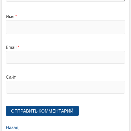
Имя
*
Email
*
Сайт
Навигация
Предыдущая
Назад