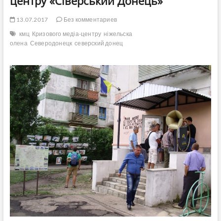
центру «Сіверський Донець»
13.07.2017
Без комментариев
кмц
Кризового медіа-центру
ніжельска
олена
Северодонецк
северский донец