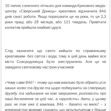
10 липня, сонячного літнього дня команда Кризового медіа-
центру «Сіверський Донець» креативно відзначила 846
днів своєї роботи. Якщо порахувати це на роки, то це 2,3
роки праці, або 28 місяців, або 121 тиждень. Привітати
колектив прийшли знайомі і друзі.
Слід зазначити що свято вийшло по справжньому
креативним- без світла і води, тому в цей день майже все
місто Сєвєродонецьк було знеструмлено. Але це не
завадило святковому настрою учасників
«
Чому саме 846? – тому що нам важливо було зібрати усіх
наших колег та друзів та щиро подякувати за співпрацю,
дружбу та надихання на нові звершення, розповісти про
наші досягнення за цей час, а «круглість» дати, у цьому
разі, не так вже й важлива. 846 – багато чи мало? – з
впевненістю можемо сказати, що результатом є більше