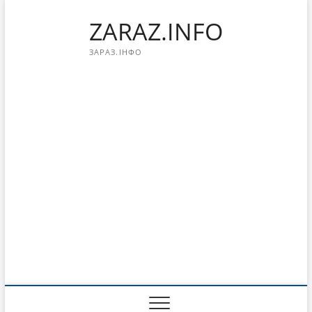
Перейти
ZARAZ.INFO
к
содержимому
ЗАРАЗ.ІНФО