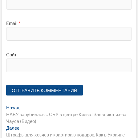
Email
*
Сайт
Навигация
Предыдущая
Назад
запись:
НАБУ зарубилась с СБУ в центре Киева! Заявляют из-за
по
Чауса (Видео)
записям
Следующая
Далее
запись:
Штрафы для хозяев и квартира в подарок. Как в Украине