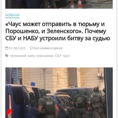
НОВИНИ
«Чаус может отправить в тюрьму и
Порошенко, и Зеленского». Почему
СБУ и НАБУ устроили битву за судью
01.08.2021
Без комментариев
зеленский
набу
порошенко
СБУ
чаус