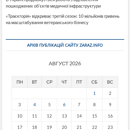
пошкоджених об’єктів медичної інфраструктури
«Траєкторія» відкриває третій сезон: 10 мільйонів гривень
на масштабування ветеранського бізнесу
АРХІВ ПУБЛІКАЦІЙ САЙТУ ZARAZ.INFO
АВГУСТ 2026
ПН
ВТ
СР
ЧТ
ПТ
СБ
ВС
1
2
3
4
5
6
7
8
9
10
11
12
13
14
15
16
17
18
19
20
21
22
23