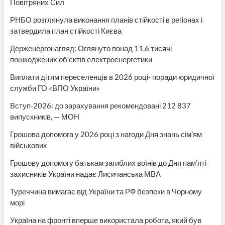
Повітряних Сил
РНБО розглянула виконання планів стійкості в регіонах і
затвердила план стійкості Києва
Держенергонагляд: Оглянуто понад 11,6 тисячі
пошкоджених об’єктів електроенергетики
Виплати дітям переселенців в 2026 році- поради юридичної
служби ГО «ВПО України»
Вступ-2026: до зарахування рекомендовані 212 837
випускників, — МОН
Грошова допомога у 2026 році з нагоди Дня знань сім’ям
військових
Грошову допомогу батькам загиблих воїнів до Дня пам’яті
захисників України надає Лисичанська МВА
Туреччина вимагає від України та РФ безпеки в Чорному
морі
Україна на фронті вперше використала робота, який був