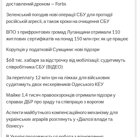
доставлений дроном — Forbs
Зеленський погодив нові операції СБУ для протидії
російській агресії, а також кроки на очищення СБУ
ВПО з прифронтових громад Луганщини отримали 110
житлових сертифікатів на понад 150 млн грн: як це працює
Корупція у податковій Сумщини: нові підозри
$68 тис. хабаря за відстрочку від мобілізації: судитимуть
співробітника СБУ (ВІДЕО)
За переплату 12 млн грн на ліжках для військових
судитимуть двох екскерівників Одеського КЕУ
Майже 1,4 тисяч правоохоронців отримали підозри у
справах ДБР про зраду та співпрацю з ворогом
Аспекти майбутнього компенсаційного механізму для
українських аграріїв розглянуть у «Діалозі влади та
бізнесу»
В Україні продовжується робота з відновлення