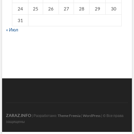
24
25
26
27
28
29
30
31
« Июл
fake breitling
ZARAZ.INFO
| Разработано:
Theme Freesia
|
WordPress
| © Все права
защищены