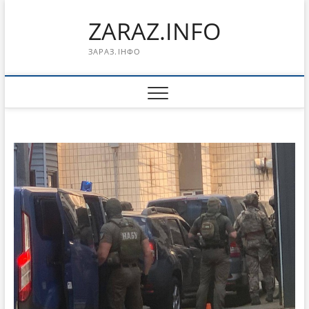
Перейти
ZARAZ.INFO
к
содержимому
ЗАРАЗ.ІНФО