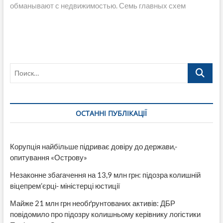
обманывают с недвижимостью. Семь главных схем
Поиск…
ОСТАННІ ПУБЛІКАЦІЇ
Корупція найбільше підриває довіру до держави,-
опитування «Острову»
Незаконне збагачення на 13,9 млн грн: підозра колишній
віцепрем’єрці- міністерці юстиції
Майже 21 млн грн необґрунтованих активів: ДБР
повідомило про підозру колишньому керівнику логістики