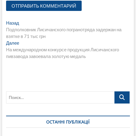
Навигация
Предыдущая
Назад
запись:
Подполковник Лисичанского погранотряда задержан на
по
взятке в 71 тыс грн
записям
Следующая
Далее
запись:
На международном конкурсе продукция Лисичанского
пивзавода завоевала золотую медаль
Поиск…
ОСТАННІ ПУБЛІКАЦІЇ