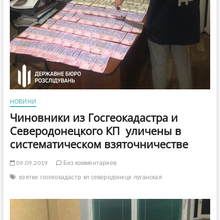
НОВИНИ
Чиновники из Госгеокадастра и
Северодонецкого КП уличены в
систематическом взяточничестве
09.09.2019
Без комментариев
взятки
госгеокадастр
кп северодонецк
луганская