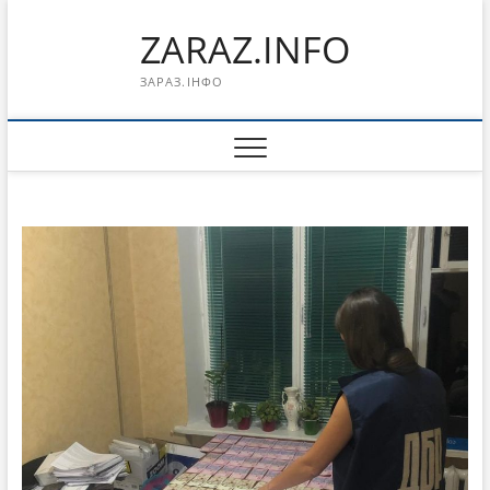
Перейти
ZARAZ.INFO
к
содержимому
ЗАРАЗ.ІНФО