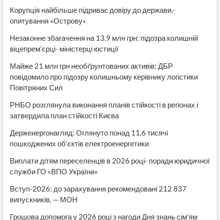
Корупція найбільше підриває довіру до держави,-
опитування «Острову»
Незаконне збагачення на 13,9 млн грн: підозра колишній
віцепрем’єрці- міністерці юстиції
Майже 21 млн грн необґрунтованих активів: ДБР
повідомило про підозру колишньому керівнику логістики
Повітряних Сил
РНБО розглянула виконання планів стійкості в регіонах і
затвердила план стійкості Києва
Держенергонагляд: Оглянуто понад 11,6 тисячі
пошкоджених об’єктів електроенергетики
Виплати дітям переселенців в 2026 році- поради юридичної
служби ГО «ВПО України»
Вступ-2026: до зарахування рекомендовані 212 837
випускників, — МОН
Грошова допомога у 2026 році з нагоди Дня знань сім’ям