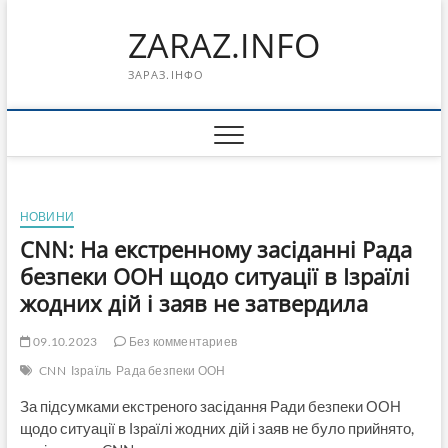
Перейти
ZARAZ.INFO
к
содержимому
ЗАРАЗ.ІНФО
НОВИНИ
CNN: На екстренному засіданні Рада
безпеки ООН щодо ситуації в Ізраїлі
жодних дій і заяв не затвердила
09.10.2023
Без комментариев
CNN
Ізраїль
Рада безпеки ООН
За підсумками екстреного засідання Ради безпеки ООН
щодо ситуації в Ізраїлі жодних дій і заяв не було прийнято,