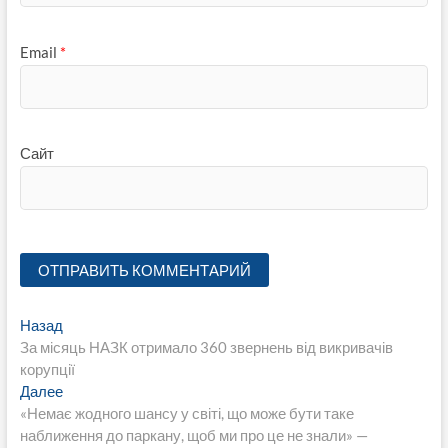
Email
*
Сайт
Навигация
Предыдущая
Назад
запись:
За місяць НАЗК отримало 360 звернень від викривачів
по
корупції
записям
Следующая
Далее
запись:
«Немає жодного шансу у світі, що може бути таке
наближення до паркану, щоб ми про це не знали» —