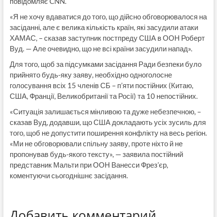
повідомляє CNN.
«Я не хочу вдаватися до того, що дійсно обговорювалося на
засіданні, але є велика кількість країн, які засудили атаки
ХАМАС, – сказав заступник постпреду США в ООН Роберт
Вуд. — Але очевидно, що не всі країни засудили напад».
Для того, щоб за підсумками засідання Ради безпеки було
прийнято будь-яку заяву, необхідно одноголосне
голосування всіх 15 членів СБ – п’яти постійних (Китаю,
США, Франції, Великобританії та Росії) та 10 непостійних.
«Ситуація залишається мінливою та дуже небезпечною, –
сказав Вуд, додавши, що США докладають усіх зусиль для
того, щоб не допустити поширення конфлікту на весь регіон.
«Ми не обговорювали спільну заяву, проте ніхто й не
пропонував будь-якого тексту», — заявила постійний
представник Мальти при ООН Ванесси Фрез’єр,
коментуючи сьогоднішнє засідання.
Добавить комментарий