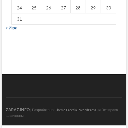
24
25
26
27
28
29
30
31
« Июл
fake breitling
ZARAZ.INFO
| Разработано:
Theme Freesia
|
WordPress
| © Все права
защищены