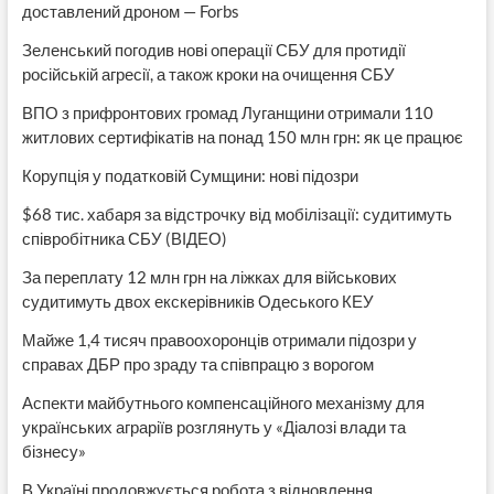
доставлений дроном — Forbs
Зеленський погодив нові операції СБУ для протидії
російській агресії, а також кроки на очищення СБУ
ВПО з прифронтових громад Луганщини отримали 110
житлових сертифікатів на понад 150 млн грн: як це працює
Корупція у податковій Сумщини: нові підозри
$68 тис. хабаря за відстрочку від мобілізації: судитимуть
співробітника СБУ (ВІДЕО)
За переплату 12 млн грн на ліжках для військових
судитимуть двох екскерівників Одеського КЕУ
Майже 1,4 тисяч правоохоронців отримали підозри у
справах ДБР про зраду та співпрацю з ворогом
Аспекти майбутнього компенсаційного механізму для
українських аграріїв розглянуть у «Діалозі влади та
бізнесу»
В Україні продовжується робота з відновлення