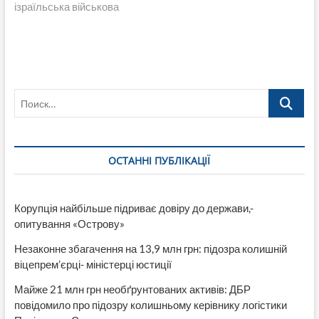
ізраїльська військова
Поиск…
ОСТАННІ ПУБЛІКАЦІЇ
Корупція найбільше підриває довіру до держави,-
опитування «Острову»
Незаконне збагачення на 13,9 млн грн: підозра колишній
віцепрем’єрці- міністерці юстиції
Майже 21 млн грн необґрунтованих активів: ДБР
повідомило про підозру колишньому керівнику логістики