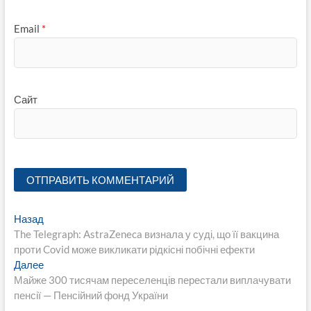
Email
*
Сайт
Навигация
Предыдущая
Назад
запись:
The Telegraph: AstraZeneca визнала у суді, що її вакцина
по
проти Covid може викликати рідкісні побічні ефекти
записям
Следующая
Далее
запись:
Майже 300 тисячам переселенців перестали виплачувати
пенсії — Пенсійний фонд України