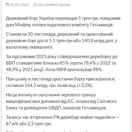
02.05.2024
Без комментариев
Державний борг України перевищив 5 трлн грн, повідомив
дані Мінфіну голова податкового комітету Гетьманців.
Станом на 30 листопада, державний та гарантований
державою борг досяг 5,1 трлн грн або 140,8 млрд дол. у
валютному еквіваленті.
За підсумками 2023 року співвідношення держборгу до
ВВП становитиме близько 85% (проти 78,4% у 2022 та
48,9% у 2021 році). Хоча МВФ прогнозував 98%.
При цьому в листопаді зростання боргу прискорилося,
склавши 164,3 млрд. грн. за місяць (+3,3%).
На це вплинуло залучення чергового траншу
макрофінансової допомоги від ЄС, позики від Світового
банку та розміщення ОВДП, зазначає Гетьманцев.
За весь час вторгнення РФ держборг майже подвоївся —
87,6% або 2,3 трлн грн.