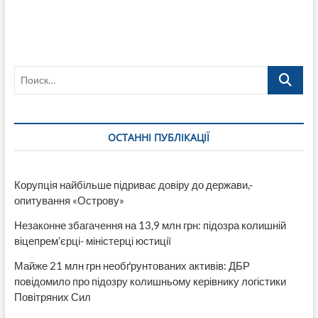
Поиск…
ОСТАННІ ПУБЛІКАЦІЇ
Корупція найбільше підриває довіру до держави,-
опитування «Острову»
Незаконне збагачення на 13,9 млн грн: підозра колишній
віцепрем’єрці- міністерці юстиції
Майже 21 млн грн необґрунтованих активів: ДБР
повідомило про підозру колишньому керівнику логістики
Повітряних Сил