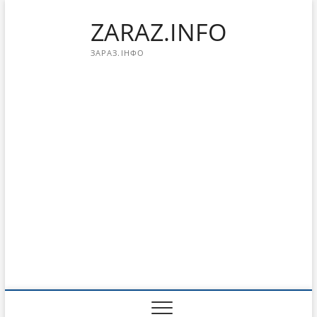
Перейти
ZARAZ.INFO
к
содержимому
ЗАРАЗ.ІНФО