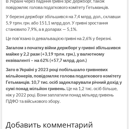
В Україні через падіння гривні зріс держборг, також
повідомляє голова податкового комітету Гетьманців.
У березні держборг збільшився на 7,4 млрд. дол., склавши
5,9 трлн. грн. або 151,1 млрд дол. У гривні зростання
становило 7,9%, а в доларах — 5,1%.
Це пов’язано із девальвацією гривні на 2,6% у березні.
Загалом з початку війни держборг у гривні збільшився
майже у 2,2 рази (+3,19 трлн. грн.), у валютному
еквіваленті – на 62% (+57,7 млрд. дол.)
Зато в Україні у 2023 році побільшало гривневих
мільйонерів, повідомляє голова податкового комітету
Гетьманців. 10,7 тис. осіб задекларували річний дохід у
сумі понад мільйон гривень.
Це на 1,2 тис. осіб більше,
ніж у 2022 році. Вони заплатили понад мільярд гривень
ПДФО та військового збору.
Добавить комментарий