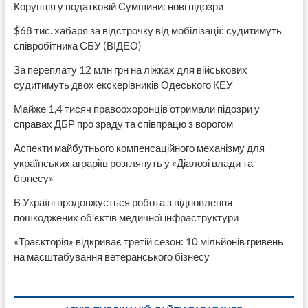
Корупція у податковій Сумщини: нові підозри
$68 тис. хабаря за відстрочку від мобілізації: судитимуть
співробітника СБУ (ВІДЕО)
За переплату 12 млн грн на ліжках для військових
судитимуть двох екскерівників Одеського КЕУ
Майже 1,4 тисяч правоохоронців отримали підозри у
справах ДБР про зраду та співпрацю з ворогом
Аспекти майбутнього компенсаційного механізму для
українських аграріїв розглянуть у «Діалозі влади та
бізнесу»
В Україні продовжується робота з відновлення
пошкоджених об’єктів медичної інфраструктури
«Траєкторія» відкриває третій сезон: 10 мільйонів гривень
на масштабування ветеранського бізнесу