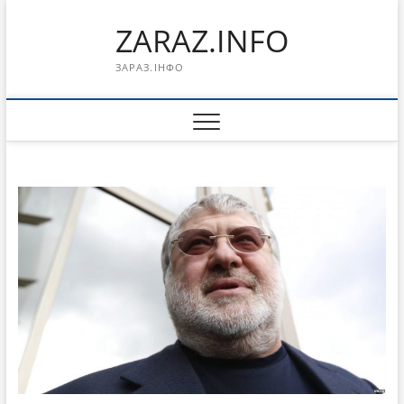
Перейти
ZARAZ.INFO
к
содержимому
ЗАРАЗ.ІНФО