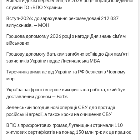
Виплати дітям переселенців в 2026 році- поради юридичної
служби ГО «ВПО України»
Вступ-2026: до зарахування рекомендовані 212 837
випускників, — МОН
Грошова допомога у 2026 році з нагоди Дня знань сім’ям
військових
Грошову допомогу батькам загиблих воїнів до Дня пам’яті
захисників України надає Лисичанська МВА
Туреччина вимагає від України та РФ безпеки в Чорному
морі
Україна на фронті вперше використала робота, який був
доставлений дроном — Forbs
Зеленський погодив нові операції СБУ для протидії
російській агресії, а також кроки на очищення СБУ
ВПО з прифронтових громад Луганщини отримали 110
житлових сертифікатів на понад 150 млн грн: як це працює