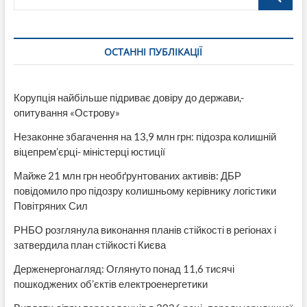
ОСТАННІ ПУБЛІКАЦІЇ
Корупція найбільше підриває довіру до держави,-
опитування «Острову»
Незаконне збагачення на 13,9 млн грн: підозра колишній
віцепрем’єрці- міністерці юстиції
Майже 21 млн грн необґрунтованих активів: ДБР
повідомило про підозру колишньому керівнику логістики
Повітряних Сил
РНБО розглянула виконання планів стійкості в регіонах і
затвердила план стійкості Києва
Держенергонагляд: Оглянуто понад 11,6 тисячі
пошкоджених об’єктів електроенергетики