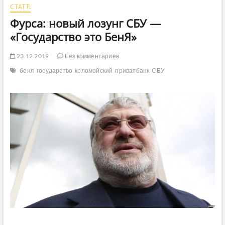
СТАТТІ
Фурса: новый лозунг СБУ —
«Государство это БенЯ»
23.12.2019
Без комментариев
беня
государство
коломойский
приватбанк
СБУ