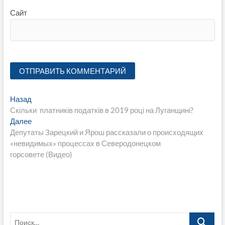
Сайт
Навигация
Предыдущая
Назад
запись:
Скільки платників податків в 2019 році на Луганщині?
по
Следующая
Далее
записям
запись:
Депутаты Зарецкий и Ярош рассказали о происходящих
«невидимых» процессах в Северодонецком
горсовете (Видео)
Поиск…