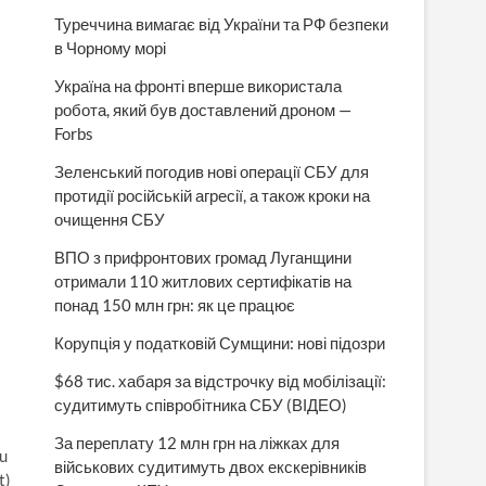
Туреччина вимагає від України та РФ безпеки
в Чорному морі
Україна на фронті вперше використала
робота, який був доставлений дроном —
Forbs
Зеленський погодив нові операції СБУ для
протидії російській агресії, а також кроки на
очищення СБУ
ВПО з прифронтових громад Луганщини
отримали 110 житлових сертифікатів на
понад 150 млн грн: як це працює
Корупція у податковій Сумщини: нові підозри
$68 тис. хабаря за відстрочку від мобілізації:
судитимуть співробітника СБУ (ВІДЕО)
За переплату 12 млн грн на ліжках для
ou
військових судитимуть двох екскерівників
t)