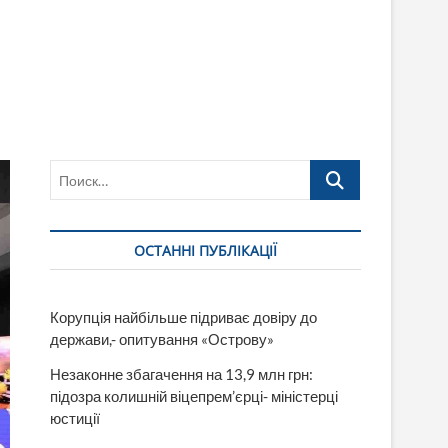
Поиск…
ОСТАННІ ПУБЛІКАЦІЇ
Корупція найбільше підриває довіру до
держави,- опитування «Острову»
Незаконне збагачення на 13,9 млн грн:
підозра колишній віцепрем’єрці- міністерці
юстиції