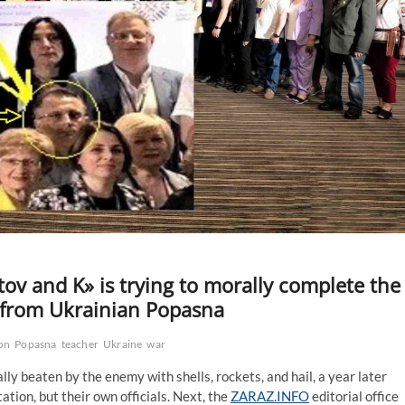
tov and K» is trying to morally complete the
s from Ukrainian Popasna
on
Popasna
teacher
Ukraine
war
lly beaten by the enemy with shells, rockets, and hail, a year later
ation, but their own officials. Next, the
ZARAZ.INFO
editorial office