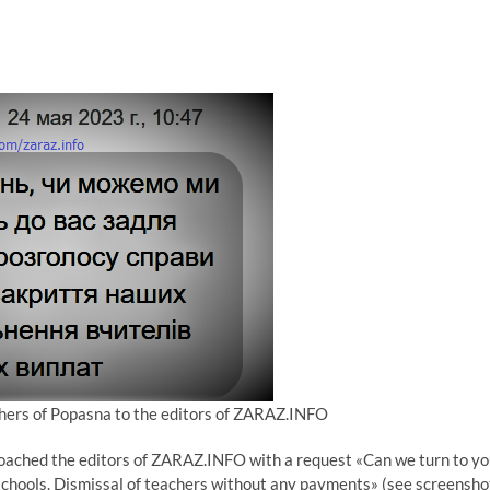
chers of Popasna to the editors of ZARAZ.INFO
proached the editors of ZARAZ.INFO with a request «Can we turn to y
 schools. Dismissal of teachers without any payments» (see screensho