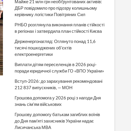
Майже 21 млн грн необґрунтованих активів:
ДБР повідомило про підозру колишньому
керівнику логістики Повітряних Сил
РНБО розглянула виконання планів стійкості
в регіонах і затвердила план стійкості Києва
Держенергонагляд: Оглянуто понад 11,6
тисячі пошкоджених об’єктів
електроенергетики
Виплати дітям переселенців в 2026 році-
поради юридичної служби ГО «ВПО України»
Вступ-2026: до зарахування рекомендовані
212 837 випускників, — МОН
Грошова допомога у 2026 році з нагоди Дня
знань сім’ям військових
Грошову допомогу батькам загиблих воїнів
до Дня пам’яті захисників України надає
Лисичанська МВА