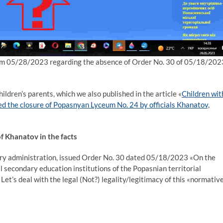
om 05/28/2023 regarding the absence of Order No. 30 of 05/18/202
ildren’s parents, which we also published in the article «
Children wit
sed the closure of Popasnyan Lyceum No. 24 by officials Khanatov,
of Khanatov in the facts
ary administration, issued Order No. 30 dated 05/18/2023 «On the
l secondary education institutions of the Popasnian territorial
Let’s deal with the legal (Not?) legality/legitimacy of this «normativ