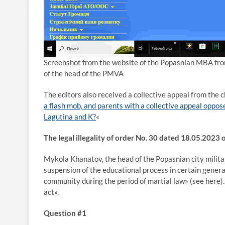
Screenshot from the website of the Popasnian MBA fr
of the head of the PMVA
The editors also received a collective appeal from the ch
a flash mob, and parents with a collective appeal oppo
Lagutina and K?
«
The legal illegality of order No. 30 dated 18.05.2023 
Mykola Khanatov, the head of the Popasnian city milit
suspension of the educational process in certain genera
community during the period of martial law» (see here). 
act».
Question #1