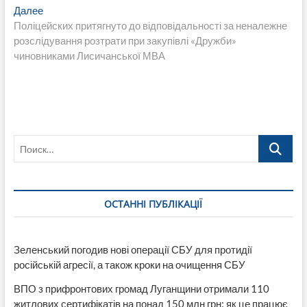
записям
Следующая
Далее
запись:
Поліцейских притягнуто до відповідальності за неналежне
розслідування розтрати при закупівлі «Дружби»
чиновниками Лисичанської МВА
Поиск…
ОСТАННІ ПУБЛІКАЦІЇ
Зеленський погодив нові операції СБУ для протидії
російській агресії, а також кроки на очищення СБУ
ВПО з прифронтових громад Луганщини отримали 110
житлових сертифікатів на понад 150 млн грн: як це працює