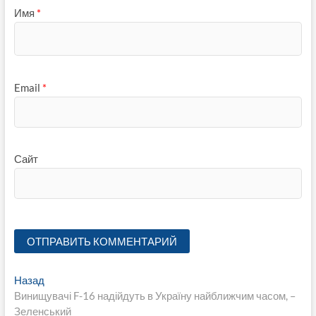
Имя
*
Email
*
Сайт
Навигация
Предыдущая
Назад
запись:
Винищувачі F-16 надійдуть в Україну найближчим часом, –
по
Зеленський