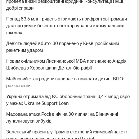
провела виїзні безкоштовні юридичні консультації і інші
добрі справи
Понад 83,6 млн гривень отримають прифронтові громади
для підтримки безоплатного харчування в комунальних
школах
Дев’ять людей вбито, 30 поранено у Києві російським
ракетним ударом
Новим очільником Лисичанської МВА призначено Андрія
Шибаєва з Херсонщини. Деталі біографії
Майновий стан родини впливає на виплати дитині-ВПО:
роз’яснення
Україна отримала від ЄС оборонний транш 3,47 млрд євро
у межах Ukraine Support Loan
Масована атака Росії в ніч на 30 липня: на Вінниччині
лунали звуки вибухів
Зеленський просить у Трампа екстрений «зимовий пакет»
ракет-перехоплювачів для систем Patriot