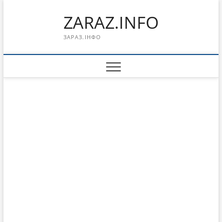
Перейти
ZARAZ.INFO
к
содержимому
ЗАРАЗ.ІНФО