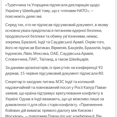
«Туреччина та Угорщина підписали декларацію щодо
України у Швейцарії тому, що є членами НАТО», —
пояснюють деякі змі.
Серед тих, хто не підписав підсумковий документ, в якому
основна увага приділялася питанням ядерної безпеки,
продовольчої безпеки та обміну ув’язненими, немає,
зокрема, Бразилії, Індії та Саудівської Аравії. Окрім того,
його не підписав Ватикан, Вірменія, Бахрейн, Бразилія, Індія,
Індонезія, Лівія, Мексика, ОАЕ, Саудівська Аравія,
Словаччина, ПАР,, Таїланд, а також Швейцарія.
За даними організаторів, із присутніх на конференції 92
держав, 15 червня підсумковий документ підписали 80.
Секретар із західних питань МЗС Індії та колишній
надзвичайний та повноважний посол у Росії Капур Паван
заявив, що країна підтримує врегулювання конфлікту в
Україні. Однак в Індії вважають, що це можливо лише за
домовленості для обох сторін конфлікту. «Припинення
бойових дій вимагає прямого діалогу між Києвом і
Москвою», — повідомив Паван під час конференції. Він