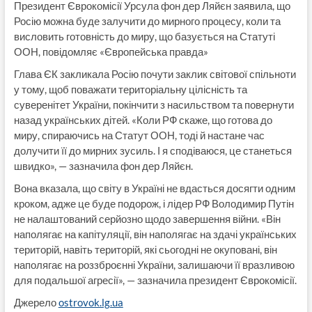
Президент Єврокомісії Урсула фон дер Ляйєн заявила, що
Росію можна буде залучити до мирного процесу, коли та
висловить готовність до миру, що базується на Статуті
ООН, повідомляє «Європейська правда»
Глава ЄК закликала Росію почути заклик світової спільноти
у тому, щоб поважати територіальну цілісність та
суверенітет України, покінчити з насильством та повернути
назад українських дітей. «Коли РФ скаже, що готова до
миру, спираючись на Статут ООН, тоді й настане час
долучити її до мирних зусиль. І я сподіваюся, це станеться
швидко», — зазначила фон дер Ляйєн.
Вона вказала, що світу в Україні не вдасться досягти одним
кроком, адже це буде подорож, і лідер РФ Володимир Путін
не налаштований серйозно щодо завершення війни. «Він
наполягає на капітуляції, він наполягає на здачі українських
територій, навіть територій, які сьогодні не окуповані, він
наполягає на роззброєнні України, залишаючи її вразливою
для подальшої агресії», — зазначила президент Єврокомісії.
Джерело
ostrovok.lg.ua