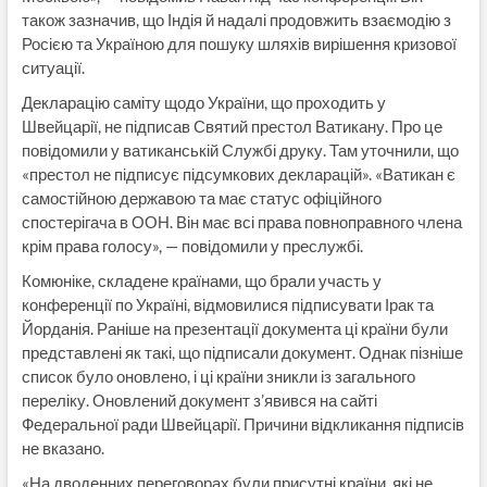
також зазначив, що Індія й надалі продовжить взаємодію з
Росією та Україною для пошуку шляхів вирішення кризової
ситуації.
Декларацію саміту щодо України, що проходить у
Швейцарії, не підписав Святий престол Ватикану. Про це
повідомили у ватиканській Службі друку. Там уточнили, що
«престол не підписує підсумкових декларацій». «Ватикан є
самостійною державою та має статус офіційного
спостерігача в ООН. Він має всі права повноправного члена
крім права голосу», — повідомили у преслужбі.
Комюніке, складене країнами, що брали участь у
конференції по Україні, відмовилися підписувати Ірак та
Йорданія. Раніше на презентації документа ці країни були
представлені як такі, що підписали документ. Однак пізніше
список було оновлено, і ці країни зникли із загального
переліку. Оновлений документ з’явився на сайті
Федеральної ради Швейцарії. Причини відкликання підписів
не вказано.
«На дводенних переговорах були присутні країни, які не