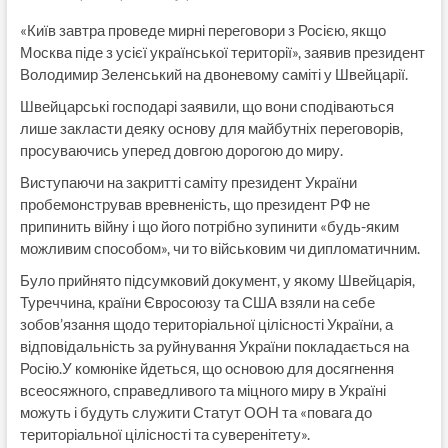
«Київ завтра проведе мирні переговори з Росією, якщо
Москва піде з усієї української території», заявив президент
Володимир Зеленський на двоневому саміті у Швейцарії.
Швейцарські господарі заявили, що вони сподіваються
лише закласти деяку основу для майбутніх переговорів,
просуваючись уперед довгою дорогою до миру.
Виступаючи на закритті саміту президент України
пробемонстрував вревненість, що президент РФ не
припинить війну і що його потрібно зупинити «будь-яким
можливим способом», чи то військовим чи дипломатичним.
Було прийнято підсумковий документ, у якому Швейцарія,
Туреччина, країни Євросоюзу та США взяли на себе
зобов’язання щодо територіальної цілісності України, а
відповідальність за руйнування України покладається на
Росію.У комюніке йдеться, що основою для досягнення
всеосяжного, справедливого та міцного миру в Україні
можуть і будуть служити Статут ООН та «повага до
територіальної цілісності та суверенітету».