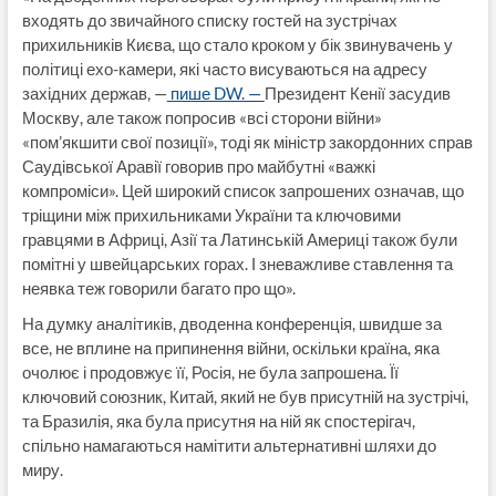
входять до звичайного списку гостей на зустрічах
прихильників Києва, що стало кроком у бік звинувачень у
політиці ехо-камери, які часто висуваються на адресу
західних держав, —
пише DW. —
Президент Кенії засудив
Москву, але також попросив «всі сторони війни»
«пом’якшити свої позиції», тоді як міністр закордонних справ
Саудівської Аравії говорив про майбутні «важкі
компроміси». Цей широкий список запрошених означав, що
тріщини між прихильниками України та ключовими
гравцями в Африці, Азії та Латинській Америці також були
помітні у швейцарських горах. І зневажливе ставлення та
неявка теж говорили багато про що».
На думку аналітиків, дводенна конференція, швидше за
все, не вплине на припинення війни, оскільки країна, яка
очолює і продовжує її, Росія, не була запрошена. Її
ключовий союзник, Китай, який не був присутній на зустрічі,
та Бразилія, яка була присутня на ній як спостерігач,
спільно намагаються намітити альтернативні шляхи до
миру.