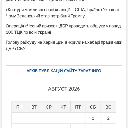
«Контури можливої нової коаліції — США, Ізраїль і Україна».
Чому Зеленський став потрібний Трампу
Операція «Чесний призов»: ДБР проводить обшуки у понад
100 ТЦК по всій Україні
Голову райсуду на Харківщині викрили на хабарі працівники
ДБР і СБУ
АРХІВ ПУБЛІКАЦІЙ САЙТУ ZARAZ.INFO
АВГУСТ 2026
ПН
ВТ
СР
ЧТ
ПТ
СБ
ВС
1
2