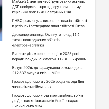
Майже 21 млн грн необґрунтованих активів:
ДБР повідомило про підозру колишньому
керівнику логістики Повітряних Сил
РНБО розглянула виконання планів стійкості
в регіонах і затвердила план стійкості Києва
Держенергонагляд: Оглянуто понад 11,6
тисячі пошкоджених об’єктів
електроенергетики
Виплати дітям переселенців в 2026 році-
поради юридичної служби ГО «ВПО України»
Вступ-2026: до зарахування рекомендовані
212 837 випускників, — МОН
Грошова допомога у 2026 році з нагоди Дня
знань сім’ям військових
Грошову допомогу батькам загиблих воїнів
до Дня пам’яті захисників України надає
Лисичанська МВА