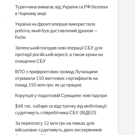
Туреччина вимагає від України та РФ безпеки
в Чорному морі
я
Україна на фронті вперше використала
робота, який був доставлений дроном —
Forbs
Зеленський погодив нові операції СБУ для
протидії російській агресії, а також кроки на
очищення СБУ
ВПО з прифронтових громад Луганщини
отримали 110 житлових сертифікатів на
понад 150 млн грн: як це працює
Корупція у податковій Сумщини: нові підозри
$68 тис. хабаря за відстрочку від мобілізації:
судитимуть співробітника СБУ (ВІДЕО)
За переплату 12 млн грн на ліжках для
військових судитимуть двох екскерівників