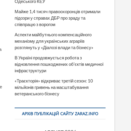
Одеського КЕУ
Майже 1,4 тисяч правоохоронців отримали
підозри у справах ДБР про зраду та
співпрацю з ворогом
Аспекти майбутнього компенсаційного
механізму для українських аграріїв
розглянуть у «Діалозі влади та бізнесу»
а
В Україні продовжується робота з
відновлення пошкоджених об’єктів медичної
інфраструктури
«Траєкторія» відкриває третій сезон: 10
е
мільйонів гривень на масштабування
ветеранського бізнесу
АРХІВ ПУБЛІКАЦІЙ САЙТУ ZARAZ.INFO