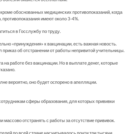
, кроме обоснованных медицинских противопоказаний, когда
, противопоказания имеют около 3-4%.
титься в Госслужбу по труду.
тельно «принуждения» к вакцинации, есть важная новость.
л приказ об отстранении от работы непривитой учительницы.
 на работе без вакцинации. Но в выплате денег, которые
казано.
лне вероятно, оно будет оспорено в апелляции.
сотрудникам сферы образования, для которых прививки
и массово отстранять с работы за отсутствие прививок.
телей по всей стране насчитывалось почти три тысячи.