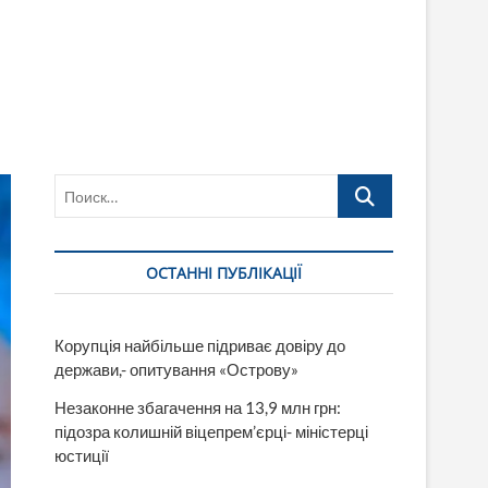
Поиск…
ОСТАННІ ПУБЛІКАЦІЇ
Корупція найбільше підриває довіру до
держави,- опитування «Острову»
Незаконне збагачення на 13,9 млн грн:
підозра колишній віцепрем’єрці- міністерці
юстиції