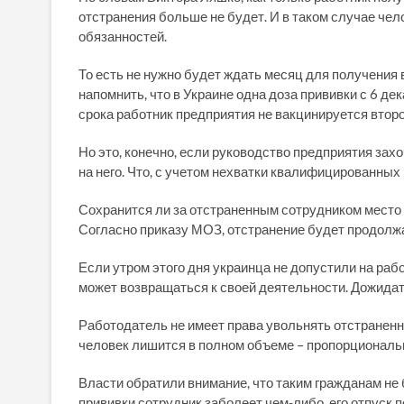
отстранения больше не будет. И в таком случае че
обязанностей.
То есть не нужно будет ждать месяц для получения 
напомнить, что в Украине одна доза прививки с 6 де
срока работник предприятия не вакцинируется второ
Но это, конечно, если руководство предприятия захо
на него. Что, с учетом нехватки квалифицированных 
Сохранится ли за отстраненным сотрудником место 
Согласно приказу МОЗ, отстранение будет продолжа
Если утром этого дня украинца не допустили на рабо
может возвращаться к своей деятельности. Дожидать
Работодатель не имеет права увольнять отстраненно
человек лишится в полном объеме – пропорциональ
Власти обратили внимание, что таким гражданам не
прививки сотрудник заболеет чем-либо, его отпуск 