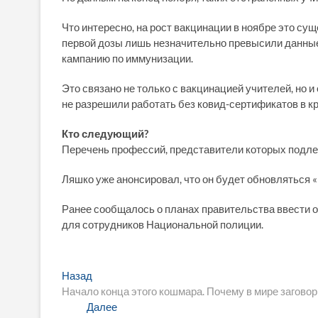
Что интересно, на рост вакцинации в ноябре это су
первой дозы лишь незначительно превысили данные 
кампанию по иммунизации.
Это связано не только с вакцинацией учителей, но
не разрешили работать без ковид-сертификатов в кра
Кто следующий?
Перечень профессий, представители которых подле
Ляшко уже анонсировал, что он будет обновляться «
Ранее сообщалось о планах правительства ввести 
для сотрудников Национальной полиции.
Навигация
Предыдущая
Назад
запись:
Начало конца этого кошмара. Почему в мире загово
по
Следующая
Далее