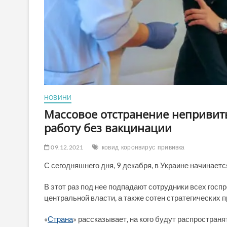
НОВИНИ
Массовое отстранение непривитых
работу без вакцинации
09.12.2021
ковид
коронвирус
прививка
С сегодняшнего дня, 9 декабря, в Украине начинает
В этот раз под нее подпадают сотрудники всех госп
центральной власти, а также сотен стратегических 
«
Страна
» рассказывает, на кого будут распростран