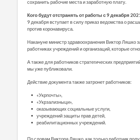
сохранить рабочие места и заработную плату.
Кого будут отстранять от работы с 9 декабря 202
9 декабря вступает в силу приказ ведомства о рас
против коронавируса.
Накануне министр здравоохранения Виктор Ляшко за
работниках учреждений и организаций, которые отн
А также для работников стратегических предприятий
мы уже публиковали.
Действие документа также затронет работников:
«Укрпочты»,
«Укрзализныци»,
оказывающих социальные услуги,
учреждений защиты прав детей,
реабилитационных учреждений.
По словам Виктора Ляшко, как только работник полу