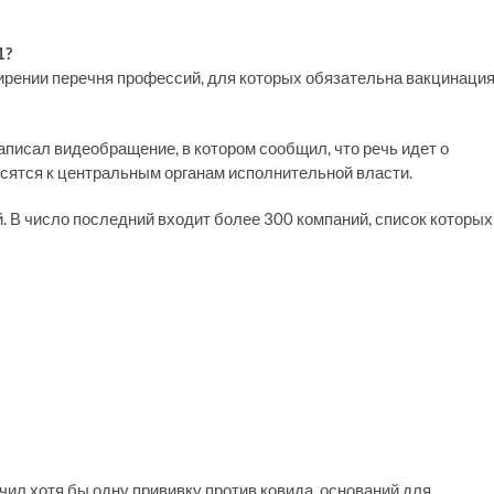
1?
ширении перечня профессий, для которых обязательна вакцинаци
писал видеобращение, в котором сообщил, что речь идет о
осятся к центральным органам исполнительной власти.
. В число последний входит более 300 компаний, список которых
чил хотя бы одну прививку против ковида, оснований для