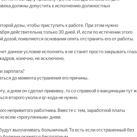
ловека должны допустить к исполнению должностных
второй дозы, чтобы приступить к работе. При этом нужно
кабря действительна только 30 дней. И, если по истечении этого
й дозой, появляются основания опять отстранять его от работы.
чет данное условие исполнять и не станет просто закрывать глаз
кадров, конечно, не исключено.
и зарплата?
ться до момента устранения его причины.
ту, а днем он сделал прививку, то со справкой о вакцинации тут ж
ся второго укола и qr-кода не нужно.
го непривитого работника. Вместе с тем, заработной платы
но всем «прогулянным» дням.
 будут выплачивать больничный. То есть если отстраненный без
по болезни окажется бесплатным.