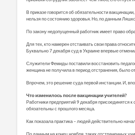
В приказе говорится об обязательности вакцинации
нельзя по состоянию здоровья. Но, по данным Ляшко
По закону недопущенный работник имеет право обра
Для тех, кто намерен отстаивать свои права относи
Буквально 7 декабря суд в Украине впервые отмени
Служители Фемиды поставили восстановить педагога
женщина не получила в период отстранения, было от
Впрочем, это решение суда первой инстанции. И, впо
Что изменилось после вакцинации учителей?
Работники предприятий 9 декабря присоединятся к 
обязательны с прошлого месяца.
Как показала практика – людей действительно начал
По данным на конец ноября, таких отстраненных учи