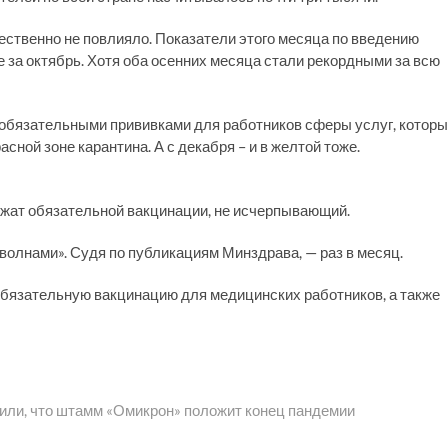
щественно не повлияло. Показатели этого месяца по введению
за октябрь. Хотя оба осенних месяца стали рекордными за всю
 и обязательными прививками для работников сферы услуг, котор
сной зоне карантина. А с декабря – и в желтой тоже.
жат обязательной вакцинации, не исчерпывающий.
волнами». Судя по публикациям Минздрава, — раз в месяц.
обязательную вакцинацию для медицинских работников, а также
рили, что штамм «Омикрон» положит конец пандемии