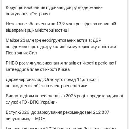
Корупція найбільше підриває довіру до держави,-
опитування «Острову»
Незаконне збагачення на 13,9 млн грн: підозра колишній
віцепрем’єрці- міністерці юстиції
Майже 21 млн грн необґрунтованих активів: ДБР
повідомило про підозру колишньому керівнику логістики
Повітряних Сил
РНБО розглянула виконання планів стійкості в регіонах і
затвердила план стійкості Києва
Держенергонагляд: Оглянуто понад 11,6 тисячі
пошкоджених об’єктів електроенергетики
Виплати дітям переселенців в 2026 році- поради юридичної
служби ГО «ВПО України»
Вступ-2026: до зарахування рекомендовані 212 837
випускників, — МОН
Грошова допомога у 2026 році з нагоди Дня знань сім’ям