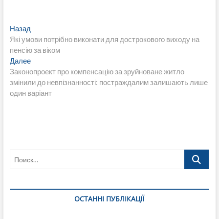
Навигация
Предыдущая
Назад
запись:
Які умови потрібно виконати для дострокового виходу на
по
пенсію за віком
записям
Следующая
Далее
запись:
Законопроект про компенсацію за зруйноване житло
змінили до невпізнанності: постраждалим залишають лише
один варіант
Поиск…
ОСТАННІ ПУБЛІКАЦІЇ