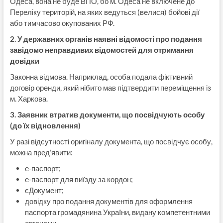
Одеса, вона не буде ВПО, бо м. Одеса не включене до
Переліку територій, на яких ведуться (велися) бойові дії
або тимчасово окупованих РФ.
2. У державних органів наявні відомості про подання
завідомо неправдивих відомостей для отримання
довідки
Законна відмова. Наприклад, особа подала фіктивний
договір оренди, який нібито мав підтвердити переміщення із
м. Харкова.
3. Заявник втратив документи, що посвідчують особу
(до їх відновлення)
У разі відсутності оригіналу документа, що посвідчує особу,
можна пред’явити:
е-паспорт;
е-паспорт для виїзду за кордон;
єДокумент;
довідку про подання документів для оформлення
паспорта громадянина України, видану компетентними