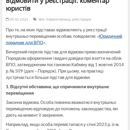
відмовити у реєстрації: коментар
юристів
09.02.2023
впо
переселенець
реєстрація
Про те, на яких підставах відмовляють у реєстрації
внутрішньо переміщеним особам, повідомляє «
Юридичний
порадник для ВПО
«.
Вичерпний перелік підстав для відмови прямо визначений
Порядком оформлення і видачі довідки про взяття на облік
ВПО, затвердженим постановою Кабміну від 1 жовтня 2014
р. № 509 (далі – Порядок). При цьому, на практиці
зустрічається більше підстав для відмови:
1. Відсутні обставини, що спричинили внутрішнє
переміщення
Законна відмова. Особа повинна вважатися внутрішньо
переміщеною відповідно до положень законодавства, які
діють на момент її звернення.
Наприклад, якщо особа перемістилася у січні 2023 р. із м.