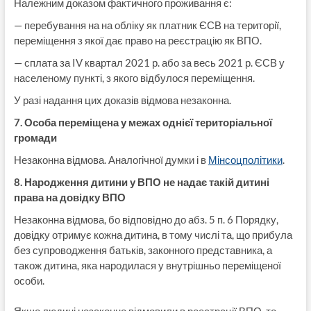
Належним доказом фактичного проживання є:
— перебування на на обліку як платник ЄСВ на території,
переміщення з якої дає право на реєстрацію як ВПО.
— сплата за IV квартал 2021 р. або за весь 2021 р. ЄСВ у
населеному пункті, з якого відбулося переміщення.
У разі надання цих доказів відмова незаконна.
7. Особа переміщена у межах однієї територіальної
громади
Незаконна відмова. Аналогічної думки і в
Мінсоцполітики
.
8. Народження дитини у ВПО не надає такій дитині
права на довідку ВПО
Незаконна відмова, бо відповідно до абз. 5 п. 6 Порядку,
довідку отримує кожна дитина, в тому числі та, що прибула
без супроводження батьків, законного представника, а
також дитина, яка народилася у внутрішньо переміщеної
особи.