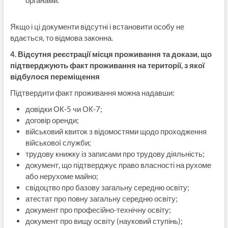
органами.
Якщо і ці документи відсутні і встановити особу не
вдається, то відмова законна.
4. Відсутня реєстрації місця проживання та докази, що
підтверджують факт проживання на території, з якої
відбулося переміщення
Підтвердити факт проживання можна надавши:
довідки ОК-5 чи ОК-7;
договір оренди;
військовий квиток з відомостями щодо проходження
військової служби;
трудову книжку із записами про трудову діяльність;
документ, що підтверджує право власності на рухоме
або нерухоме майно;
свідоцтво про базову загальну середню освіту;
атестат про повну загальну середню освіту;
документ про професійно-технічну освіту;
документ про вищу освіту (науковий ступінь);