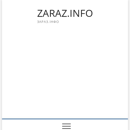
Перейти
ZARAZ.INFO
к
содержимому
ЗАРАЗ.ІНФО