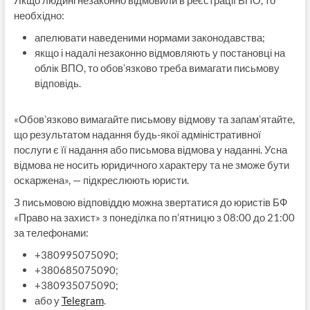
Якщо людині незаконно відмовили в реєстрації ВПО, то
необхідно:
апелювати наведеними нормами законодавства;
якщо і надалі незаконно відмовляють у постановці на
облік ВПО, то обовʼязково треба вимагати письмову
відповідь.
«Обовʼязково вимагайте письмову відмову та запамʼятайте,
що результатом надання будь-якої адміністративної
послуги є її надання або письмова відмова у наданні. Усна
відмова не носить юридичного характеру та не зможе бути
оскаржена», — підкреслюють юристи.
З письмовою відповіддю можна звертатися до юристів БФ
«Право на захист» з понеділка по п’ятницю з 08:00 до 21:00
за телефонами:
+380995075090;
+380685075090;
+380935075090;
або у
Telegram
.