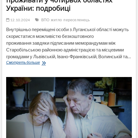
України: подробиці
12.10.2024
ВПО
житло
переселенець
Внутрішньо переміщені особи з Луганської області можуть
скористатися можливістю безкоштовного
проживання завдяки підписаним меморандумам між
Старобільською районною адміністрацією та місцевими
громадами у Львівській, Івано-Франківській, Волинській та…
Переселенці
Смотреть больше
можуть
безкоштовно
проживати
у
чотирьох
областях
України:
подробиці