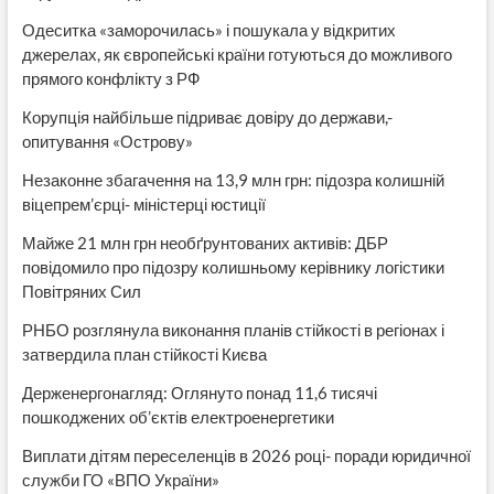
Одеситка «заморочилась» і пошукала у відкритих
джерелах, як європейські країни готуються до можливого
прямого конфлікту з РФ
Корупція найбільше підриває довіру до держави,-
опитування «Острову»
Незаконне збагачення на 13,9 млн грн: підозра колишній
віцепрем’єрці- міністерці юстиції
Майже 21 млн грн необґрунтованих активів: ДБР
повідомило про підозру колишньому керівнику логістики
Повітряних Сил
РНБО розглянула виконання планів стійкості в регіонах і
затвердила план стійкості Києва
Держенергонагляд: Оглянуто понад 11,6 тисячі
пошкоджених об’єктів електроенергетики
Виплати дітям переселенців в 2026 році- поради юридичної
служби ГО «ВПО України»