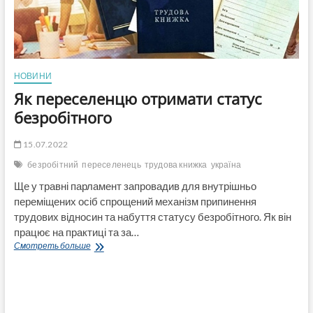
НОВИНИ
Як переселенцю отримати статус
безробітного
15.07.2022
безробітний
переселенець
трудова книжка
україна
Ще у травні парламент запровадив для внутрішньо
переміщених осіб спрощений механізм припинення
трудових відносин та набуття статусу безробітного. Як він
працює на практиці та за…
Як
Смотреть больше
переселенцю
отримати
статус
безробітного