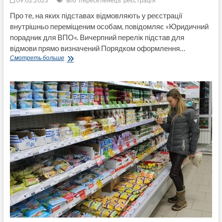
09.02.2023
впо
переселенець
реєстрація
Про те, на яких підставах відмовляють у реєстрації
внутрішньо переміщеним особам, повідомляє «Юридичний
порадник для ВПО«. Вичерпний перелік підстав для
відмови прямо визначений Порядком оформлення…
На
Смотреть больше
яких
підставах
ВПО
можуть
відмовити
у
реєстрації:
коментар
юристів