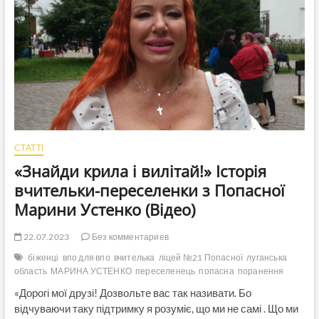
університет
ім.
Т.
Шевченка
прийняла
Полтавщина
(Відео)
СТАТТІ
«Знайди крила і вилітай!» Історія
вчительки-переселенки з Попасної
Марини Устенко (Відео)
22.07.2023
Без комментариев
біженці
впо для впо
вчителька
ліцей №21 Попасної
луганська
область
МАРИНА УСТЕНКО
переселенець
попасна
поранення
«Дорогі мої друзі! Дозвольте вас так називати. Бо
відчуваючи таку підтримку я розуміє, що ми не самі . Що ми