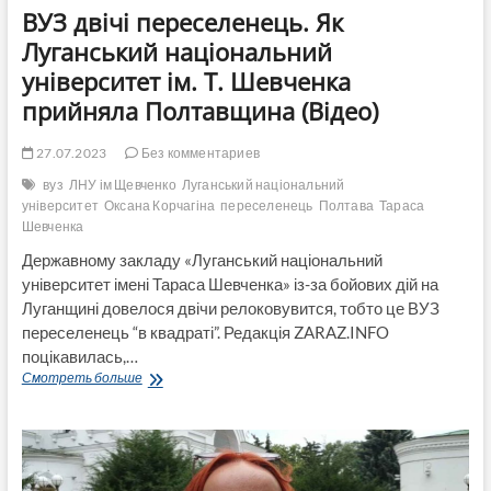
ВУЗ двічі переселенець. Як
Історія
переселенки
Луганський національний
з
університет ім. Т. Шевченка
Слов’янська
педагога-
прийняла Полтавщина (Відео)
логопеда
Юлії
27.07.2023
Без комментариев
Козинець
вуз
ЛНУ ім Щевченко
Луганський національний
університет
Оксана Корчагіна
переселенець
Полтава
Тараса
Шевченка
Державному закладу «Луганський національний
університет імені Тараса Шевченка» із-за бойових дій на
Луганщині довелося двічи релоковувится, тобто це ВУЗ
переселенець “в квадраті”. Редакція ZARAZ.INFO
поцікавилась,…
ВУЗ
Смотреть больше
двічі
переселенець.
Як
Луганський
національний