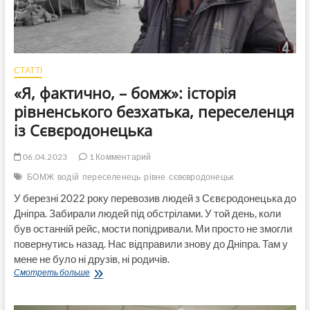
СТАТТІ
«Я, фактично, – бомж»: історія
рівненського безхатька, переселенця
із Сєвєродонецька
06.04.2023
1 Комментарий
БОМЖ
водій
переселенець
рівне
сєвєвродонецьк
У березні 2022 року перевозив людей з Сєвєродонецька до
Дніпра. Забирали людей під обстрілами. У той день, коли
був останній рейс, мости попідривали. Ми просто не змогли
повернутись назад. Нас відправили знову до Дніпра. Там у
мене не було ні друзів, ні родичів.
«Я,
Смотреть больше
фактично,
–
бомж»: