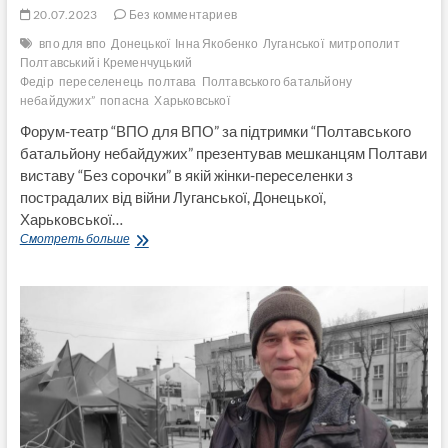
20.07.2023
Без комментариев
впо для впо
Донецької
Інна Якобенко
Луганської
митрополит
Полтавський і Кременчуцький
Федір
переселенець
полтава
Полтавського батальйону
небайдужих”
попасна
Харьковської
Форум-театр “ВПО для ВПО” за підтримки “Полтавського
батальйону небайдужих” презентував мешканцям Полтави
виставу “Без сорочки” в якій жінки-переселенки з
пострадалих від війни Луганської, Донецької,
Харьковської…
Форум-
Смотреть больше
театр
«ВПО
для
ВПО»
показав
виставу
“Без
сорочки”
про
переселенців
(Відео)