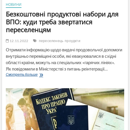
НОВИНИ
Безкоштовні продуктові набори для
ВПО: куди треба звертатися
переселенцям
12.11.2022
переселенець
проудкти
Отримати інформацію щодо видачі продовольчої допомоги
внутрішньо переміщені особи, які евакуювалися в східні
області країни, можуть на спеціальних «гарячих лініях».
Як повідомили в Міністерстві з питань реінтеграції…
Безкоштовні
Смотреть больше
продуктові
набори
для
ВПО:
куди
треба
звертатися
переселенцям