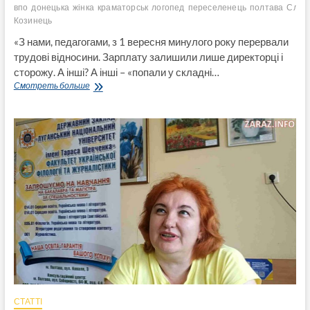
впо
донецька
жінка
краматорськ
логопед
переселенець
полтава
Слов’
Козинець
«З нами, педагогами, з 1 вересня минулого року перервали
трудові відносини. Зарплату залишили лише директорці і
сторожу. А інші? А інші – «попали у складні…
«З
Смотреть больше
нами,
педагогами,
з
1
вересня
минулого
року
перервали
трудові
відносини.
Зарплату
залишили
лише
директорці
і
сторожу.
А
СТАТТІ
інші?»