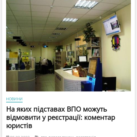
історія
рівненського
безхатька,
переселенця
із
Сєвєродонецька
НОВИНИ
На яких підставах ВПО можуть
відмовити у реєстрації: коментар
юристів