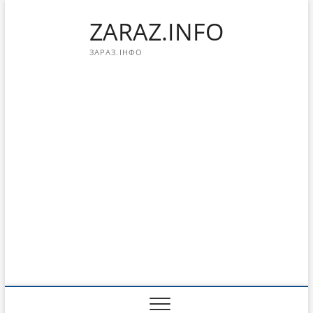
Перейти
ZARAZ.INFO
к
содержимому
ЗАРАЗ.ІНФО