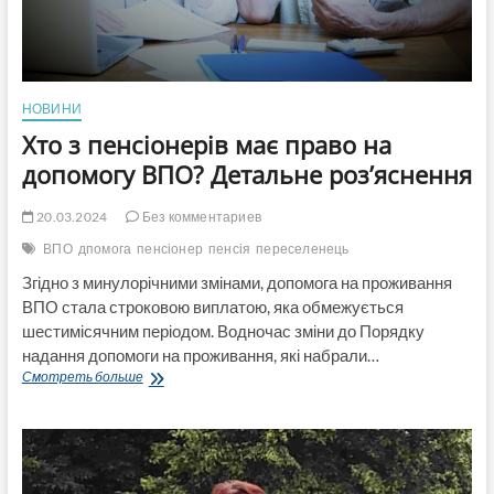
НОВИНИ
Хто з пенсіонерів має право на
допомогу ВПО? Детальне роз’яснення
20.03.2024
Без комментариев
ВПО
дпомога
пенсіонер
пенсія
переселенець
Згідно з минулорічними змінами, допомога на проживання
ВПО стала строковою виплатою, яка обмежується
шестимісячним періодом. Водночас зміни до Порядку
надання допомоги на проживання, які набрали…
Хто
Смотреть больше
з
пенсіонерів
має
право
на