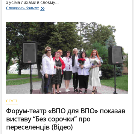
з усіма лихами в своєму…
«Знайди
Смотреть больше
крила
і
вилітай!»
Історія
вчительки-
переселенки
з
Попасної
Марини
Устенко
(Відео)
СТАТТІ
Форум-театр «ВПО для ВПО» показав
виставу “Без сорочки” про
переселенців (Відео)