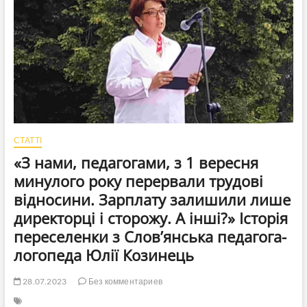
допомогу
ВПО?
Детальне
роз’яснення
СТАТТІ
«З нами, педагогами, з 1 вересня
минулого року перервали трудові
відносини. Зарплату залишили лише
директорці і сторожу. А інші?» Історія
переселенки з Слов’янська педагога-
логопеда Юлії Козинець
28.07.2023
Без комментариев