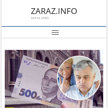
Перейти
ZARAZ.INFO
к
содержимому
ЗАРАЗ.ІНФО