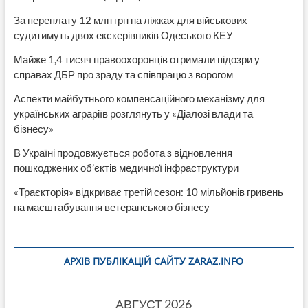
За переплату 12 млн грн на ліжках для військових
судитимуть двох екскерівників Одеського КЕУ
Майже 1,4 тисяч правоохоронців отримали підозри у
справах ДБР про зраду та співпрацю з ворогом
Аспекти майбутнього компенсаційного механізму для
українських аграріїв розглянуть у «Діалозі влади та
бізнесу»
В Україні продовжується робота з відновлення
пошкоджених об’єктів медичної інфраструктури
«Траєкторія» відкриває третій сезон: 10 мільйонів гривень
на масштабування ветеранського бізнесу
АРХІВ ПУБЛІКАЦІЙ САЙТУ ZARAZ.INFO
АВГУСТ 2026