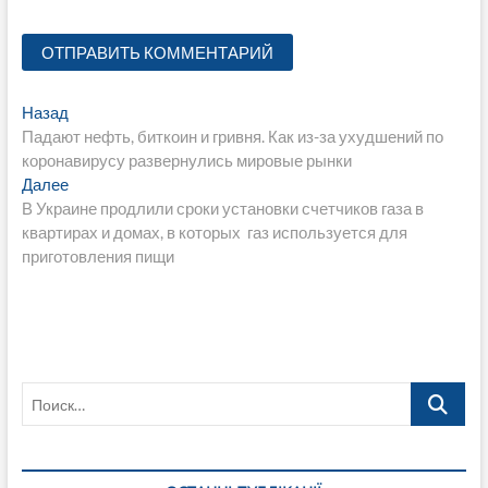
Навигация
Предыдущая
Назад
запись:
Падают нефть, биткоин и гривня. Как из-за ухудшений по
по
коронавирусу развернулись мировые рынки
записям
Следующая
Далее
запись:
В Украине продлили сроки установки счетчиков газа в
квартирах и домах, в которых газ используется для
приготовления пищи
Поиск…