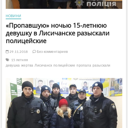
НОВИНИ
«Пропавшую» ночью 15-летнюю
девушку в Лисичанске разыскали
полицейские
29.11.2018
Без комментариев
15 летняя
девушка
жертва
Лисичанск
полицейские
пропала
разыскали