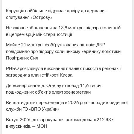
Корупція найбільше підриває довіру до держави,-
опитування «Острову»
Незаконне збагачення на 13,9 млн грн: підозра колишній
віцепрем’єрці- міністерці юстиції
Майже 21 млн грн необґрунтованих активів: ДБР
повідомило про підозру колишньому керівнику логістики
Повітряних Сил
РНБО розглянула виконання планів стійкості в регіонах і
затвердила план стійкості Києва
Держенергонагляд: Оглянуто понад 11,6 тисячі
пошкоджених об’єктів електроенергетики
Виплати дітям переселенців в 2026 році- поради юридичної
служби ГО «ВПО України»
Вступ-2026: до зарахування рекомендовані 212 837
випускників, — МОН