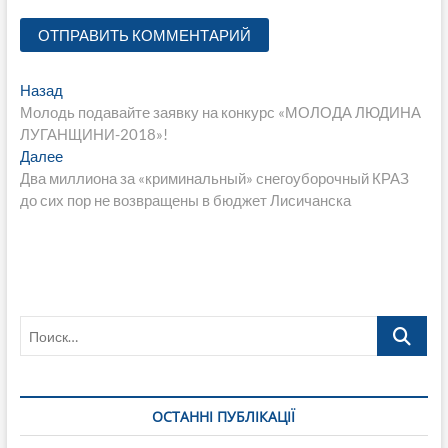
Навигация
Предыдущая
Назад
запись:
Молодь подавайте заявку на конкурс «МОЛОДА ЛЮДИНА
по
ЛУГАНЩИНИ-2018»!
записям
Следующая
Далее
запись:
Два миллиона за «криминальный» снегоуборочный КРАЗ
до сих пор не возвращены в бюджет Лисичанска
Поиск…
ОСТАННІ ПУБЛІКАЦІЇ