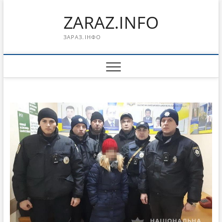
Перейти
ZARAZ.INFO
к
содержимому
ЗАРАЗ.ІНФО