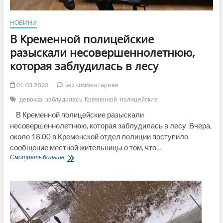
НОВИНИ
В Кременной полицейские
разыскали несовершеннолетнюю,
которая заблудилась в лесу
01.03.2020
Без комментариев
девочка
заблудилась
Кременной
полицейские
В Кременной полицейские разыскали
несовершеннолетнюю, которая заблудилась в лесу Вчера,
около 18.00 в Кременской отдел полиции поступило
сообщение местной жительницы о том, что…
В
Смотреть больше
Кременной
полицейские
разыскали
несовершеннолетнюю,
которая
заблудилась
в