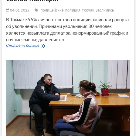
04.01.2022
полицейские
полиция
токмак
уволились
В Токмаке 95% личного состава полиции написали рапорта
об увольнении. Причинами увольнения 30 человек
является невыплата доплат за ненормированный график и
ночные смены; давление со…
В
Смотреть больше
Токмаке
уволился
почти
весь
состав
полиции