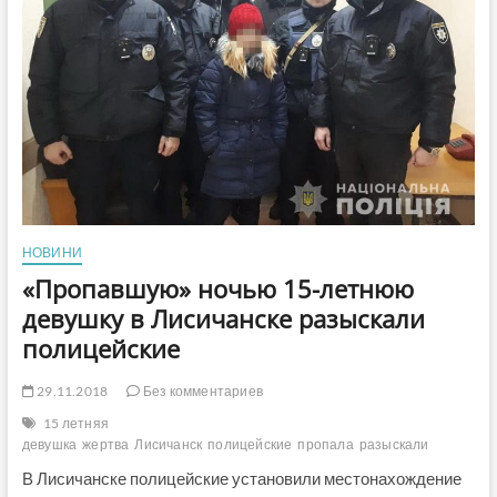
вернули
домой
13-
летнюю
девченку
НОВИНИ
«Пропавшую» ночью 15-летнюю
девушку в Лисичанске разыскали
полицейские
29.11.2018
Без комментариев
15 летняя
девушка
жертва
Лисичанск
полицейские
пропала
разыскали
В Лисичанске полицейские установили местонахождение