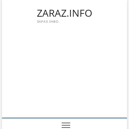
Перейти
ZARAZ.INFO
к
содержимому
ЗАРАЗ.ІНФО