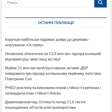
ОСТАННІ ПУБЛІКАЦІЇ
Корупція найбільше підриває довіру до держави,-
опитування «Острову»
Незаконне збагачення на 13,9 млн грн: підозра колишній
віцепрем’єрці- міністерці юстиції
Майже 21 млн грн необґрунтованих активів: ДБР
повідомило про підозру колишньому керівнику логістики
Повітряних Сил
РНБО розглянула виконання планів стійкості в регіонах і
затвердила план стійкості Києва
Держенергонагляд: Оглянуто понад 11,6 тисячі
пошкоджених об’єктів електроенергетики