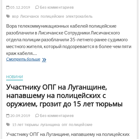
05.12.2019
Без комментариев
вор
Лисичанск
полицейские
электрокабель
Вора телекоммуникационных кабелей полицейские
разоблачили в Лисичанске Сотрудники Лисичанского
отдела полиции разоблачили 35-летнего ранее судимого
местного жителя, который подозревается в более чем пяти
краж кабеля.…
Вора
Смотреть больше
телекоммуникационных
кабелей
полицейские
НОВИНИ
разоблачили
Участнику ОПГ на Луганщине,
в
Лисичанске
напавшему на полицейских с
оружием, грозит до 15 лет тюрьмы
20.09.2019
Без комментариев
15 лет тюрьмы
луганщина
опг
полицейские
Участнику ОПГ на Луганщине, напавшему на полицейских