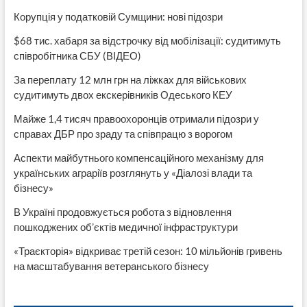
Корупція у податковій Сумщини: нові підозри
$68 тис. хабаря за відстрочку від мобілізації: судитимуть
співробітника СБУ (ВІДЕО)
За переплату 12 млн грн на ліжках для військових
судитимуть двох екскерівників Одеського КЕУ
Майже 1,4 тисяч правоохоронців отримали підозри у
справах ДБР про зраду та співпрацю з ворогом
Аспекти майбутнього компенсаційного механізму для
українських аграріїв розглянуть у «Діалозі влади та
бізнесу»
В Україні продовжується робота з відновлення
пошкоджених об’єктів медичної інфраструктури
«Траєкторія» відкриває третій сезон: 10 мільйонів гривень
на масштабування ветеранського бізнесу