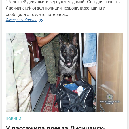
15-летней девушки и вернули ее домой Сегодня ночью в
Лисичанский отдел полиции позвонила женщина и
сообщила о том, что потеряла…
«Пропавшую»
Смотреть больше
ночью 15-
летнюю
девушку
в
Лисичанске
разыскали
полицейские
НОВИНИ
У пассажира поезда Лисичанск-