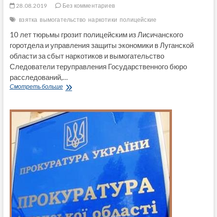
28.08.2019
Без комментариев
взятка
вымогательство
наркотики
полицейские
10 лет тюрьмы грозит полицейским из Лисичанского
горотдела и управления защиты экономики в Луганской
области за сбыт наркотиков и вымогательство
Следователи теруправления Государственного бюро
расследований,…
10
Смотреть больше
лет
тюрьмы
грозит
полицейским
из
Лисичанского
горотдела
и
управления
защиты
экономики
в
Луганской
области
за