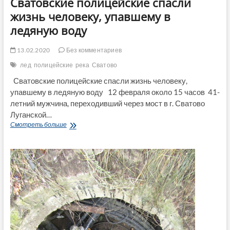
Сватовские полицейские спасли
жизнь человеку, упавшему в
ледяную воду
13.02.2020
Без комментариев
лед
полицейские
река
Сватово
Сватовские полицейские спасли жизнь человеку,
упавшему в ледяную воду 12 февраля около 15 часов 41-
летний мужчина, переходивший через мост в г. Сватово
Луганской…
Сватовские
Смотреть больше
полицейские
спасли
жизнь
человеку,
упавшему
в
ледяную
воду