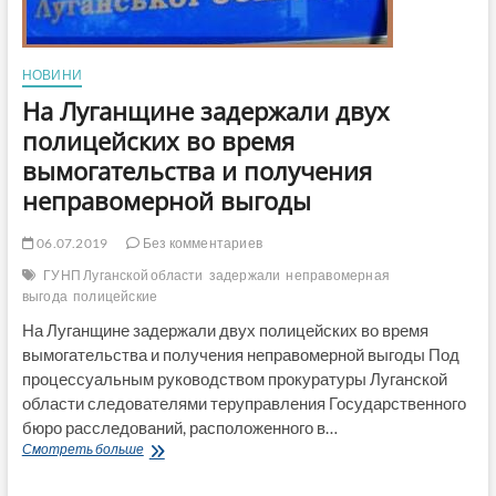
сбыт
наркотиков
и
НОВИНИ
вымогательство
На Луганщине задержали двух
полицейских во время
вымогательства и получения
неправомерной выгоды
06.07.2019
Без комментариев
ГУНП Луганской области
задержали
неправомерная
выгода
полицейские
На Луганщине задержали двух полицейских во время
вымогательства и получения неправомерной выгоды Под
процессуальным руководством прокуратуры Луганской
области следователями теруправления Государственного
бюро расследований, расположенного в…
На
Смотреть больше
Луганщине
задержали