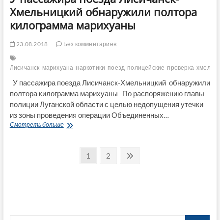
Хмельницкий обнаружили полтора
килограмма марихуаны
23.08.2018
Без комментариев
Лисичанск
марихуана
наркотики
поезд
полицейские
проверка
хмельн
У пассажира поезда Лисичанск-Хмельницкий обнаружили
полтора килограмма марихуаны По распоряжению главы
полиции Луганской области с целью недопущения утечки
из зоны проведения операции Объединенных…
У
Смотреть больше
пассажира
поезда
Пагинация
Лисичанск-
Страница
Страница
След.
1
2
Хмельницкий
страница
записей
обнаружили
полтора
килограмма
марихуаны
Поиск…