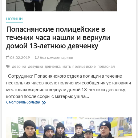
НОВИНИ
Попаснянские полицейские в
течении часа нашли и вернули
домой 13-летнюю девченку
06.02.2019
Без комментариев
девочка
девушка
девченка
мать
полицейские
попасная
Сотрудники Попаснянского отдела полиции в течение
нескольких часов после получения сообщения установили
местонахождение и вернули домой 13-летнюю девченку,
которая после ссоры с матерью ушла…
Попаснянские
Смотреть больше
полицейские
в
течении
часа
нашли
и