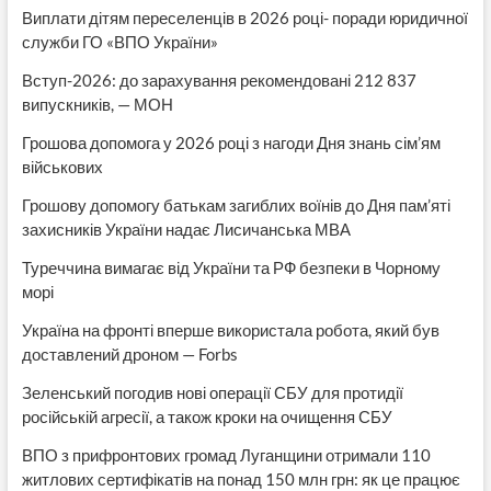
Виплати дітям переселенців в 2026 році- поради юридичної
служби ГО «ВПО України»
Вступ-2026: до зарахування рекомендовані 212 837
випускників, — МОН
Грошова допомога у 2026 році з нагоди Дня знань сім’ям
військових
Грошову допомогу батькам загиблих воїнів до Дня пам’яті
захисників України надає Лисичанська МВА
Туреччина вимагає від України та РФ безпеки в Чорному
морі
Україна на фронті вперше використала робота, який був
доставлений дроном — Forbs
Зеленський погодив нові операції СБУ для протидії
російській агресії, а також кроки на очищення СБУ
ВПО з прифронтових громад Луганщини отримали 110
житлових сертифікатів на понад 150 млн грн: як це працює