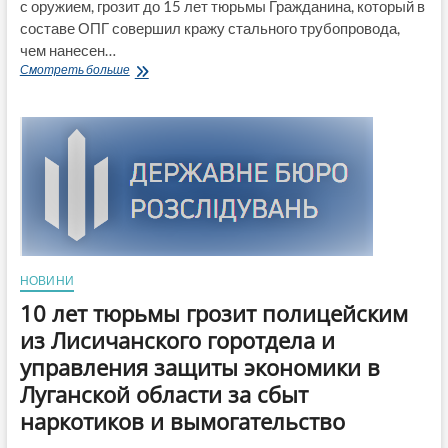
с оружием, грозит до 15 лет тюрьмы Гражданина, который в
составе ОПГ совершил кражу стального трубопровода,
чем нанесен…
Участнику
Смотреть больше
ОПГ
на
Луганщине,
напавшему
на
полицейских
с
оружием,
грозит
до
15
НОВИНИ
лет
тюрьмы
10 лет тюрьмы грозит полицейским
из Лисичанского горотдела и
управления защиты экономики в
Луганской области за сбыт
наркотиков и вымогательство