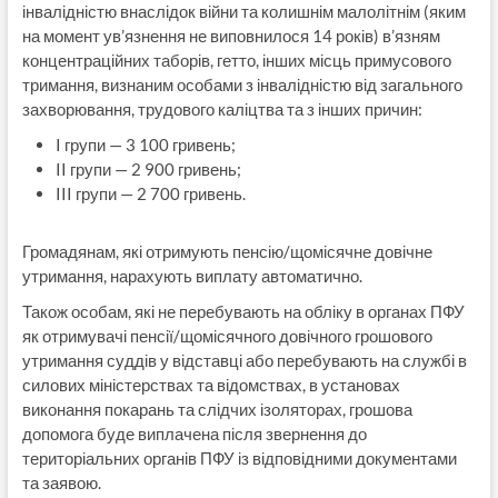
інвалідністю внаслідок війни та колишнім малолітнім (яким
на момент ув’язнення не виповнилося 14 років) в’язням
концентраційних таборів, гетто, інших місць примусового
тримання, визнаним особами з інвалідністю від загального
захворювання, трудового каліцтва та з інших причин:
I групи — 3 100 гривень;
II групи — 2 900 гривень;
III групи — 2 700 гривень.
Громадянам, які отримують пенсію/щомісячне довічне
утримання, нарахують виплату автоматично.
Також особам, які не перебувають на обліку в органах ПФУ
як отримувачі пенсії/щомісячного довічного грошового
утримання суддів у відставці або перебувають на службі в
силових міністерствах та відомствах, в установах
виконання покарань та слідчих ізоляторах, грошова
допомога буде виплачена після звернення до
територіальних органів ПФУ із відповідними документами
та заявою.