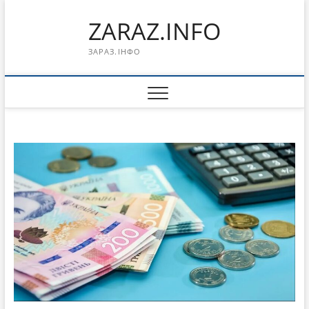
Перейти
ZARAZ.INFO
к
содержимому
ЗАРАЗ.ІНФО