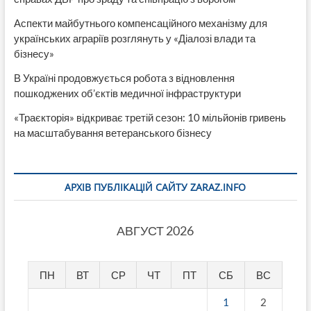
Аспекти майбутнього компенсаційного механізму для
українських аграріїв розглянуть у «Діалозі влади та
бізнесу»
В Україні продовжується робота з відновлення
пошкоджених об’єктів медичної інфраструктури
«Траєкторія» відкриває третій сезон: 10 мільйонів гривень
на масштабування ветеранського бізнесу
АРХІВ ПУБЛІКАЦІЙ САЙТУ ZARAZ.INFO
АВГУСТ 2026
ПН
ВТ
СР
ЧТ
ПТ
СБ
ВС
1
2