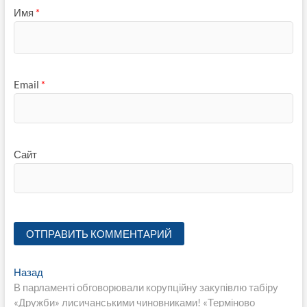
Имя
*
Email
*
Сайт
Навигация
Предыдущая
Назад
запись:
В парламенті обговорювали корупційну закупівлю табіру
по
«Дружби» лисичанськими чиновниками! «Терміново