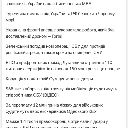
захисників України надає Лисичанська МВА
Туреччина вимагає від України та РФ безпеки в Чорному
морі
Україна на фронті вперше використала робота, який був
доставлений дроном — Forbs
Зеленський погодив нові операції СБУ для протидії
російській агресії, а також кроки на очищення СБУ
ВПО з прифронтових громад Луганщини отримали 110
житлових сертифікатів на понад 150 млн грн: як це працює
Корупція у податковій Сумщини: нові підозри
$68 тис. хабаря за відстрочку від мобілізації: судитимуть
співробітника СБУ (ВІДЕО)
За переплату 12 млн грн на ліжках для військових
судитимуть двох екскерівників Одеського КЕУ
Майже 1,4 тисяч правоохоронців отримали підозри у
справах ДБР про зраду та співпрацю з ворогом