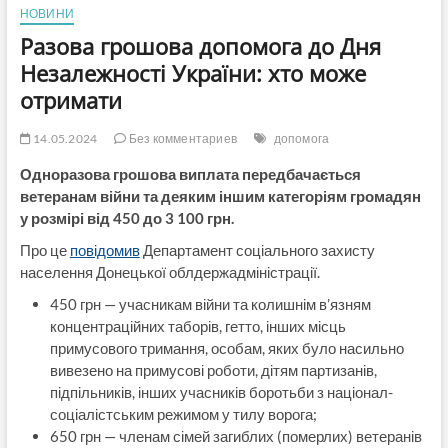
НОВИНИ
Разова грошова допомога до Дня
Незалежності України: хто може
отримати
14.05.2024
Без комментариев
допомога
Одноразова грошова виплата передбачається
ветеранам війни та деяким іншим категоріям громадян
у розмірі від 450 до 3 100 грн.
Про це
повідомив
Департамент соціального захисту
населення Донецької облдержадміністрації.
450 грн — учасникам війни та колишнім в’язням
концентраційних таборів, гетто, інших місць
примусового тримання, особам, яких було насильно
вивезено на примусові роботи, дітям партизанів,
підпільників, інших учасників боротьби з націонал-
соціалістським режимом у тилу ворога;
650 грн — членам сімей загиблих (померлих) ветеранів