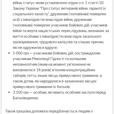
війни, статус яким установлено згідно з п. 1 статті 10
Закону України “Про статус ветеранів війни, гарантії їх
соціального захисту”, дружинам (чоловікам) померлих
осіб з інвалідністю внаслідок війни, дружинам
(чоловікам) померлих учасників бойових дій, учасників
війни та жертв нацистських переслідувань, визнаних за
життя особами з інвалідністю внаслідок загального
захворювання, трудового каліцтва та з інших причин,
які не одружилися вдруге;
1 000 грн — учасникам бойових дій, постраждалим
учасникам Революції Гідності та колишнім
неповнолітнім (яким на момент ув’язнення не
виповнилося 18 років) в’язням концентраційних
таборів, гетто, інших місць примусового тримання, а
також дітям, які народилися в зазначених місцях
примусового тримання їх батьків;
3 100 грн — особам, які мають особливі заслуги перед
Батьківщиною;
Також грошова допомога передбачається людям з