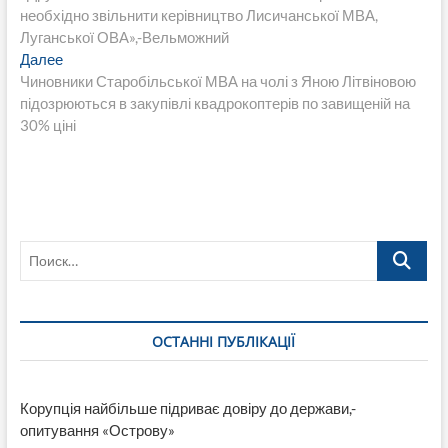
записям
необхідно звільнити керівництво Лисичанської МВА,
Луганської ОВА»,-Вельможний
Следующая
Далее
запись:
Чиновники Старобільської МВА на чолі з Яною Літвіновою
підозрюються в закупівлі квадрокоптерів по завищеній на
30% ціні
Поиск…
ОСТАННІ ПУБЛІКАЦІЇ
Корупція найбільше підриває довіру до держави,-
опитування «Острову»