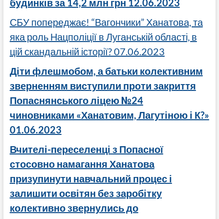
будинків за 14,2 млн грн 12.06.2023
СБУ попереджає! “Вагончики” Ханатова, та
яка роль Нацполіції в Луганській області, в
цій скандальній історії? 07.06.2023
Діти флешмобом, а батьки колективним
зверненням виступили проти закриття
Попаснянського ліцею №24
чиновниками «Ханатовим, Лагутіною і К?»
01.06.2023
Вчителі-переселенці з Попасної
стосовно намагання Ханатова
призупинути навчальний процес і
залишити освітян без заробітку
колективно звернулись до