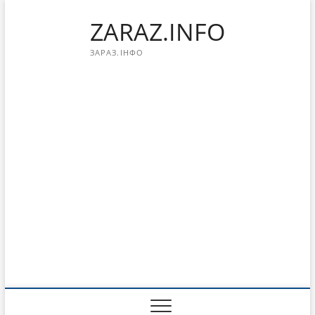
Перейти
ZARAZ.INFO
к
содержимому
ЗАРАЗ.ІНФО