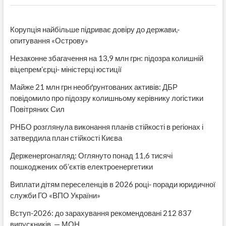
Корупція найбільше підриває довіру до держави,-
опитування «Острову»
Незаконне збагачення на 13,9 млн грн: підозра колишній
віцепрем’єрці- міністерці юстиції
Майже 21 млн грн необґрунтованих активів: ДБР
повідомило про підозру колишньому керівнику логістики
Повітряних Сил
РНБО розглянула виконання планів стійкості в регіонах і
затвердила план стійкості Києва
Держенергонагляд: Оглянуто понад 11,6 тисячі
пошкоджених об’єктів електроенергетики
Виплати дітям переселенців в 2026 році- поради юридичної
служби ГО «ВПО України»
Вступ-2026: до зарахування рекомендовані 212 837
випускників, — МОН