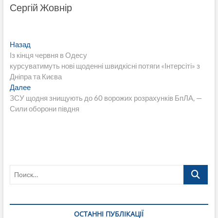
Сергій Жовнір
Навигация
Предыдущая
Назад
запись:
Із кінця червня в Одесу
по
курсуватимуть нові щоденні швидкісні потяги «Інтерсіті» з
записям
Дніпра та Києва
Следующая
Далее
запись:
ЗСУ щодня знищують до 60 ворожих розрахунків БпЛА, —
Сили оборони півдня
Поиск…
ОСТАННІ ПУБЛІКАЦІЇ