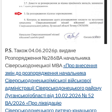
P.S.
Також 04.06.2026р. видане
Розпорядження №286ВА начальника
Сіверськодонецької МВА
«Про внесення
змін до розпорядження начальника
Сіверськодонецькоїміської військової
адміністрації Сіверськодонецького району
Луганськоїобласті від 10.02.2026 № 52
ВА/2026 «Про ліквідацію
Сіверськодонецького дитячо-юнацького