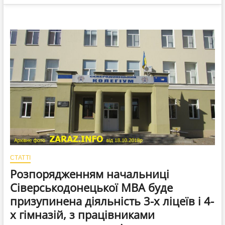
СТАТТІ
Розпорядженням начальниці
Сіверськодонецької МВА буде
призупинена діяльність 3-х ліцеїв і 4-
х гімназій, з працівниками