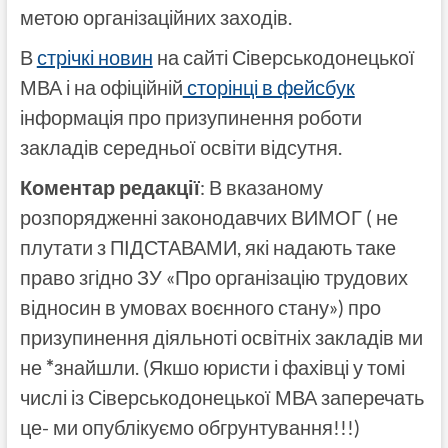
метою організаційних заходів.
В
стрічкі новин
на сайті Сіверськодонецької
МВА і на офіційній
сторінці в фейсбук
інформація про призупинення роботи
закладів середньої освіти відсутня.
Коментар редакції
: В вказаному
розпорядженні законодавчих ВИМОГ ( не
плутати з ПІДСТАВАМИ, які надають таке
право згідно ЗУ «Про організацію трудових
відносин в умовах воєнного стану») про
призупинення діяльноті освітніх закладів ми
не
*
знайшли. (Якшо юристи і фахівці у томі
числі із Сіверськодонецької МВА заперечать
це- ми опублікуємо обгрунтування!!!)