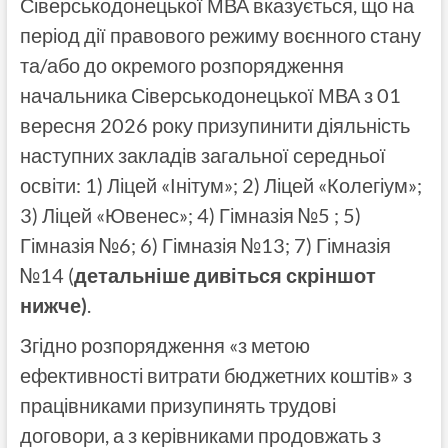
Сіверськодонецької МВА вказується, що на
період дії правового режиму воєнного стану
та/або до окремого розпорядження
начальника Сіверськодонецької МВА з 01
вересня 2026 року призупинити діяльність
наступних закладів загальної середньої
освіти: 1) Ліцей «Інітум»; 2) Ліцей «Колегіум»;
3) Ліцей «Ювенес»; 4) Гімназія №5 ; 5)
Гімназія №6; 6) Гімназія №13; 7) Гімназія
№14 (
детальніше дивіться скріншот
нижче)
.
Згідно розпорядження «з метою
ефективності витрати бюджетних коштів» з
працівниками призупинять трудові
договори, а з керівниками продовжать з