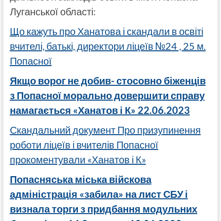
Луганської області:
Що кажуть про Ханатова і скандали в освіті
вчителі, батькі, директори ліцеїв №24 , 25 м.
Попасної
Якщо ворог не добив- стосовно біженців
з Попасної морально довершити справу
намагається «Ханатов і К» 22.06.2023
Скандальний документ Про призупинення
роботи ліцеїв і вчителів Попасної
прокоментували «Ханатов і К»
Попасняська міська війскова
адміністрація «забила» на лист СБУ і
визнала торги з придбання модульних