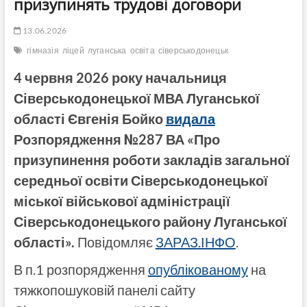
призупинять трудові договори
13.06.2026
гімназія
ліцей
луганська
освіта
сіверськодонецьк
4 червня 2026 року начальниця
Сіверськодонецької МВА Луганської
області Євгенія Бойко
видала
Розпорядження №287 ВА «Про
призупинення роботи закладів загальної
середньої освіти Сіверськодонецької
міської військової адміністрації
Сіверськодонецького району Луганської
області».
Повідомляє
ЗАРАЗ.ІНФО
.
В п.1 розпорядження
опублікованому
на
тяжкопошуковій панелі сайту