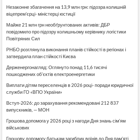
Незаконне збагачення на 13,9 млн грн: підозра колишній
віцепрем’єрці- міністерці юстиції
Майже 21 млн грн необґрунтованих активів: ДБР
повідомило про підозру колишньому керівнику логістики
Повітряних Сил
РНБО розглянула виконання планів стійкості в регіонах і
затвердила план стійкості Києва
Держенергонагляд: Оглянуто понад 11,6 тисячі
пошкоджених об’єктів електроенергетики
Виплати дітям переселенців в 2026 році- поради юридичної
служби ГО «ВПО України»
Вступ-2026: до зарахування рекомендовані 212 837
випускників, — МОН
Грошова допомога у 2026 році з нагоди Дня знань сім’ям
військових
Грошову допомогу батькам загиблих воїнів до Дня пам’яті