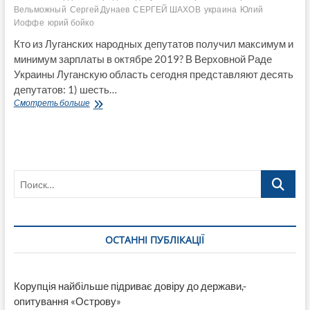
Вельможный
Сергей Дунаев
СЕРГЕЙ ШАХОВ
украина
Юлий
Иоффе
юрий бойко
Кто из Луганских народных депутатов получил максимум и
минимум зарплаты в октябре 2019? В Верховной Раде
Украины Луганскую область сегодня представляют десять
депутатов: 1) шесть…
Зарплаты
Смотреть больше
народных
депутатов
представляющих
Луганскую
область
Поиск…
в
октябре
2019
ОСТАННІ ПУБЛІКАЦІЇ
Корупція найбільше підриває довіру до держави,-
опитування «Острову»