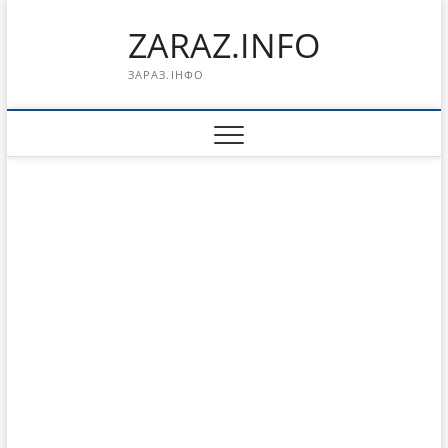
Перейти
ZARAZ.INFO
к
содержимому
ЗАРАЗ.ІНФО