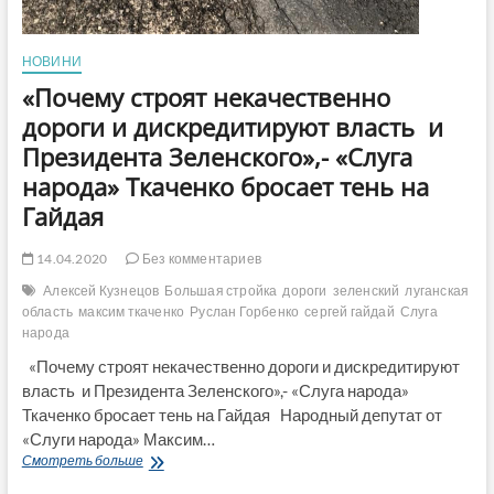
НОВИНИ
«Почему строят некачественно
дороги и дискредитируют власть и
Президента Зеленского»,- «Слуга
народа» Ткаченко бросает тень на
Гайдая
14.04.2020
Без комментариев
Алексей Кузнецов
Большая стройка
дороги
зеленский
луганская
область
максим ткаченко
Руслан Горбенко
сергей гайдай
Слуга
народа
«Почему строят некачественно дороги и дискредитируют
власть и Президента Зеленского»,- «Слуга народа»
Ткаченко бросает тень на Гайдая Народный депутат от
«Слуги народа» Максим…
«Почему
Смотреть больше
строят