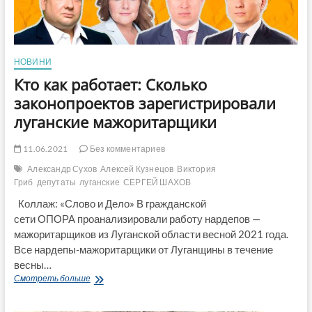
А.
Кузнецов
контролирует
ломбарды
и
НОВИНИ
аптеки
в
Кто как работает: Сколько
«ЛНР»
законопроектов зарегистрировали
луганские мажоритарщики
11.06.2021
Без комментариев
Александр Сухов
Алексей Кузнецов
Виктория
Гриб
депутаты
луганские
СЕРГЕЙ ШАХОВ
Коллаж: «Слово и Дело» В гражданской
сети ОПОРА проанализировали работу нардепов —
мажоритарщиков из Луганской области весной 2021 года.
Все нардепы-мажоритарщики от Луганщины в течение
весны…
Кто
Смотреть больше
как
работает: