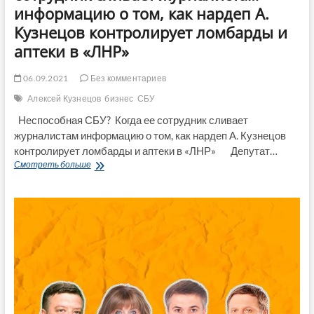
информацию о том, как нардеп А.
Кузнецов контролирует ломбарды и
аптеки в «ЛНР»
06.09.2021
Без комментариев
Алексей Кузнецов
бизнес
СБУ
Неспособная СБУ? Когда ее сотрудник сливает
журналистам информацию о том, как нардеп А. Кузнецов
контролирует ломбарды и аптеки в «ЛНР» Депутат…
Неспособная
Смотреть больше
СБУ?
Когда
ее
сотрудник
сливает
журналистам
информацию
о
том,
как
нардеп