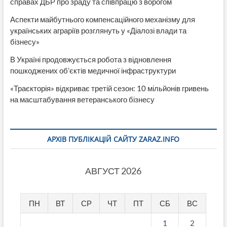
справах ДБР про зраду та співпрацю з ворогом
Аспекти майбутнього компенсаційного механізму для
українських аграріїв розглянуть у «Діалозі влади та
бізнесу»
В Україні продовжується робота з відновлення
пошкоджених об’єктів медичної інфраструктури
«Траєкторія» відкриває третій сезон: 10 мільйонів гривень
на масштабування ветеранського бізнесу
АРХІВ ПУБЛІКАЦІЙ САЙТУ ZARAZ.INFO
АВГУСТ 2026
ПН
ВТ
СР
ЧТ
ПТ
СБ
ВС
1
2