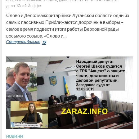
дело
Юлий Иоффе
Слово и Дело: мажоритарщики Луганской области одни из
самых пассивных Приближаются досрочные выборы –
самое время подвести итоги работы Верховной рады
восьмого созыва. «Слово и…
Слово
Смотреть больше
и
Дело:
мажоритарщики
Луганской
области
одни
из
самых
пассивных
НОВИНИ