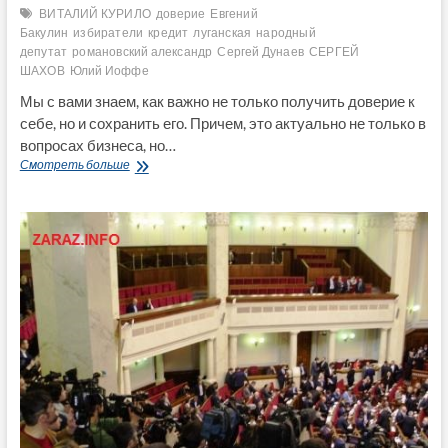
ВИТАЛИЙ КУРИЛО
доверие
Евгений
Бакулин
избиратели
кредит
луганская
народный
депутат
романовский александр
Сергей Дунаев
СЕРГЕЙ
ШАХОВ
Юлий Иоффе
Мы с вами знаем, как важно не только получить доверие к
себе, но и сохранить его. Причем, это актуально не только в
вопросах бизнеса, но…
Кредитный
Смотреть больше
долг
перед
избирателями
народных
депутатов
Луганской
области