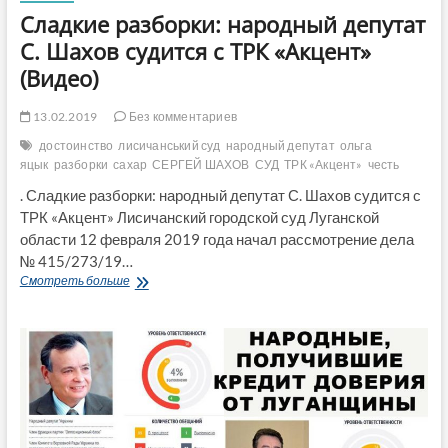
Сладкие разборки: народный депутат
С. Шахов судится с ТРК «Акцент»
(Видео)
13.02.2019
Без комментариев
достоинство
лисичанський суд
народный депутат
ольга
яцык
разборки
сахар
СЕРГЕЙ ШАХОВ
СУД
ТРК «Акцент»
честь
. Сладкие разборки: народный депутат С. Шахов судится с
ТРК «Акцент» Лисичанский городской суд Луганской
области 12 февраля 2019 года начал рассмотрение дела
№ 415/273/19…
Сладкие
Смотреть больше
разборки:
народный
депутат
С.
Шахов
судится
с
ТРК
«Акцент»