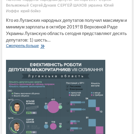
Вельможный
Сергей Дунаев
СЕРГЕЙ ШАХОВ
украина
Юлий
Иоффе
юрий бойко
Кто из Луганских народных депутатов получил максимум и
минимум зарплаты в октябре 2019? В Верховной Раде
Украины Луганскую область сегодня представляют десять
депутатов: 1) шесть…
Зарплаты
Смотреть больше
народных
депутатов
представляющих
Луганскую
область
в
октябре
2019