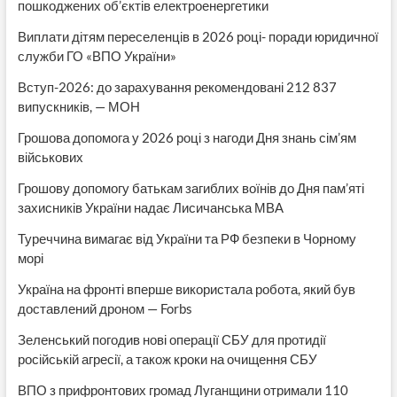
пошкоджених об’єктів електроенергетики
Виплати дітям переселенців в 2026 році- поради юридичної
служби ГО «ВПО України»
Вступ-2026: до зарахування рекомендовані 212 837
випускників, — МОН
Грошова допомога у 2026 році з нагоди Дня знань сім’ям
військових
Грошову допомогу батькам загиблих воїнів до Дня пам’яті
захисників України надає Лисичанська МВА
Туреччина вимагає від України та РФ безпеки в Чорному
морі
Україна на фронті вперше використала робота, який був
доставлений дроном — Forbs
Зеленський погодив нові операції СБУ для протидії
російській агресії, а також кроки на очищення СБУ
ВПО з прифронтових громад Луганщини отримали 110