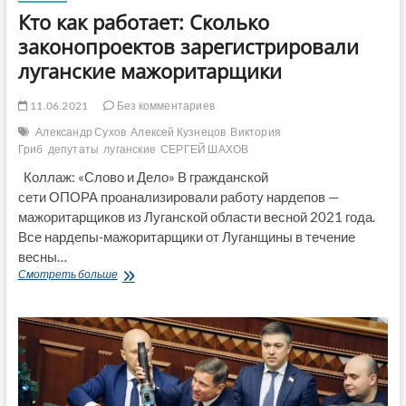
Кто как работает: Сколько
законопроектов зарегистрировали
луганские мажоритарщики
11.06.2021
Без комментариев
Александр Сухов
Алексей Кузнецов
Виктория
Гриб
депутаты
луганские
СЕРГЕЙ ШАХОВ
Коллаж: «Слово и Дело» В гражданской
сети ОПОРА проанализировали работу нардепов —
мажоритарщиков из Луганской области весной 2021 года.
Все нардепы-мажоритарщики от Луганщины в течение
весны…
Кто
Смотреть больше
как
работает:
Сколько
законопроектов
зарегистрировали
луганские
мажоритарщики