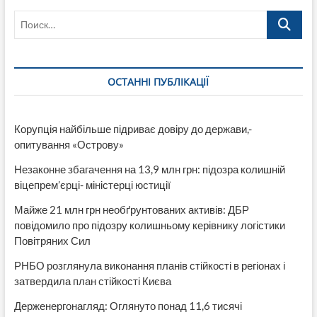
Шахов
Поиск…
голосовали
за
увеличение
своих
зарплат
ОСТАННІ ПУБЛІКАЦІЇ
Корупція найбільше підриває довіру до держави,-
опитування «Острову»
Незаконне збагачення на 13,9 млн грн: підозра колишній
віцепрем’єрці- міністерці юстиції
Майже 21 млн грн необґрунтованих активів: ДБР
повідомило про підозру колишньому керівнику логістики
Повітряних Сил
РНБО розглянула виконання планів стійкості в регіонах і
затвердила план стійкості Києва
Держенергонагляд: Оглянуто понад 11,6 тисячі