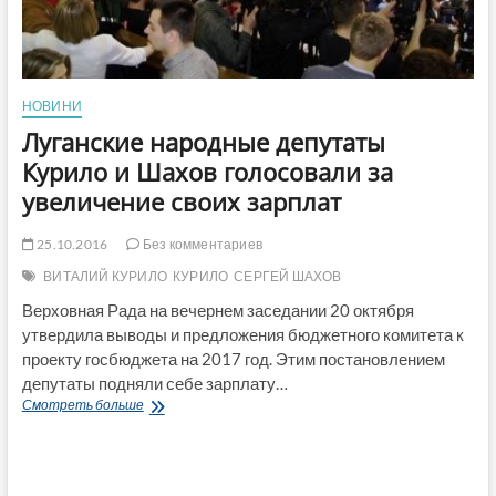
НОВИНИ
Луганские народные депутаты
Курило и Шахов голосовали за
увеличение своих зарплат
25.10.2016
Без комментариев
ВИТАЛИЙ КУРИЛО
КУРИЛО
СЕРГЕЙ ШАХОВ
Верховная Рада на вечернем заседании 20 октября
утвердила выводы и предложения бюджетного комитета к
проекту госбюджета на 2017 год. Этим постановлением
депутаты подняли себе зарплату…
Луганские
Смотреть больше
народные
депутаты
Курило
и