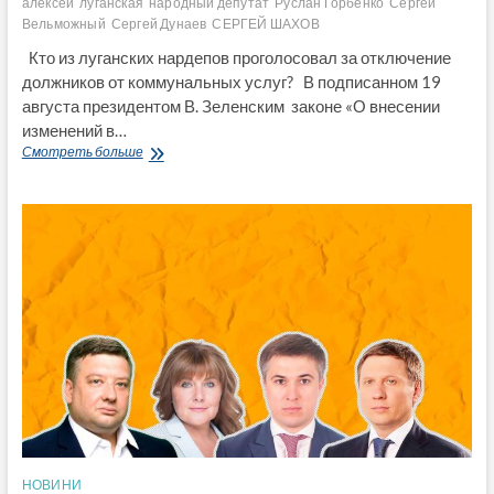
алексей
луганская
народный депутат
Руслан Горбенко
Сергей
Вельможный
Сергей Дунаев
СЕРГЕЙ ШАХОВ
Кто из луганских нардепов проголосовал за отключение
должников от коммунальных услуг? В подписанном 19
августа президентом В. Зеленским законе «О внесении
изменений в…
Кто
Смотреть больше
из
луганских
нардепов
проголосовал
за
отключение
должников
от
коммунальных
услуг?
НОВИНИ