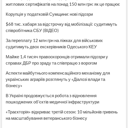
житлових сертифікатів на понад 150 млн грн: як це працює
Корупція у податковій Сумщини: нові підозри
$68 тис. хабаря за відстрочку від мобілізації: судитимуть
співробітника СБУ (ВІДЕО)
За переплату 12 млн грн на ліжках для військових
судитимуть двох екскерівників Одеського КЕУ
Майже 1,4 тисяч правоохоронців отримали підозри у
справах ДБР про зраду та співпрацю з ворогом
Аспекти майбутнього компенсаційного механізму для
українських аграріїв розглянуть у «Діалозі влади та
бізнесу»
В Україні продовжується робота з відновлення
пошкоджених об’єктів медичної інфраструктури
«Траєкторія» відкриває третій сезон: 10 мільйонів гривень
на масштабування ветеранського бізнесу