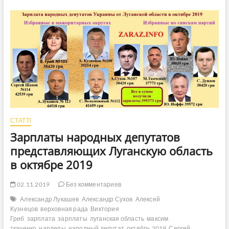
луганские
нардепы
«против
линии
фракции»
СТАТТІ
Зарплаты народных депутатов
представляющих Луганскую область
в октябре 2019
02.11.2019
Без комментариев
Александр Лукашев
Александр Сухов
Алексей
Кузнецов
верховная рада
Виктория
Гриб
зарплата
зарплаты
луганская область
максим
ткаченко
нардепы
народный депутат
октябрь 2019
Сергей