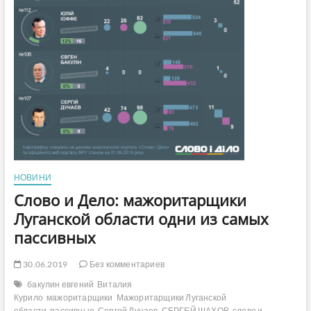
НОВИНИ
Слово и Дело: мажоритарщики
Луганской области одни из самых
пассивных
30.06.2019
Без комментариев
бакулин евгений
Виталия
Курило
мажоритарщики
Мажоритарщики Луганской
области
пассивные
Сергей Дунаев
СЕРГЕЙ ШАХОВ
слово и