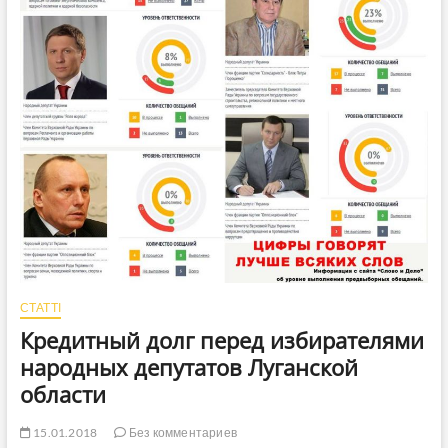
(Видео)
СТАТТІ
Кредитный долг перед избирателями
народных депутатов Луганской
области
15.01.2018
Без комментариев